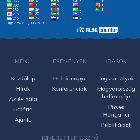
MENÜ
ESEMÉNYEK
ÍRÁSOK
Kezdőlap
Halak napja
Jogszabályok
Hírek
Konferenciák
Magyarország
halfaunája
Az év hala
Pisces
Galéria
Hungarici
Ajánló
Publikációk
ISMERETTERJESZTŐ