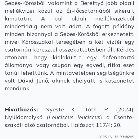
Sebes-Körösből, valamint a Berettyó jobb oldali
mellékvizei közül az Ér-főcsatornából sikerült
kimutatni. A bal oldali mellékvizekből
mindezidáig nem volt adat. A fogott példány
minden bizonnyal a Sebes-Körösből érkezhetett,
mivel Körösszakál térségében a két víztér egy
csatornán keresztül összeköttetésben áll. Kérdés
azonban, hogy kialakult-e egy önfenntartó
állománya, vagy csupán egy egyedi, ritka eset
tanúi lehettünk. A mintavételben segítségünkre
volt Dávid Jenő, akinek ehelyütt is köszönetet
mondunk.
Hivatkozás:
Nyeste K., Tóth P. (2024):
Nyúldomolykó (
Leuciscus leuciscu
s) a Csente-
szakáli alsó csatornából. Halászat 117/4: 20.
2025-01-13 09:40:59