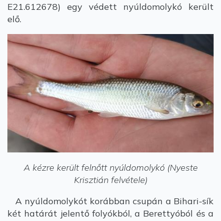
E21.612678) egy védett nyúldomolykó került
elő.
A kézre került felnőtt nyúldomolykó (Nyeste
Krisztián felvétele)
A nyúldomolykót korábban csupán a Bihari-sík
két határát jelentő folyókból, a Berettyóból és a