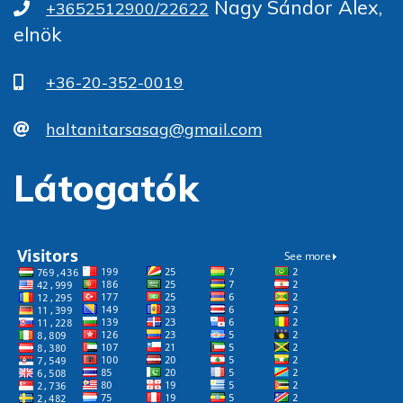
Nagy Sándor Alex,
+3652512900/22622
elnök
+36-20-352-0019
haltanitarsasag@gmail.com
Látogatók