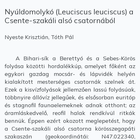
Nyúldomolykó (Leuciscus leuciscus) a
Csente-szakáli alsó csatornából
Nyeste Krisztián, Tóth Pál
A Bihari-sík a Berettyó és a Sebes-Körös
folyása közötti hordalékkúp, amelyet főként az
egykori gazdag mocsár- és lápvidék helyén
kialakított mesterséges csatornák szelnek át.
Ezek a kisvízfolyások jellemzően lassú folyásúak,
többnyire állóvíz jellegűek, és elsősorban euritóp
és stagnofil faunaelemeknek adnak otthont; az
áramláskedvelő, reofil halak rendkívül ritkák
bennük. Éppen ezért okozott meglepetést, hogy
a Csente-szakáli alsó csatorna körösszegapáti
szakaszán (geokoordinátái: N47.022340,