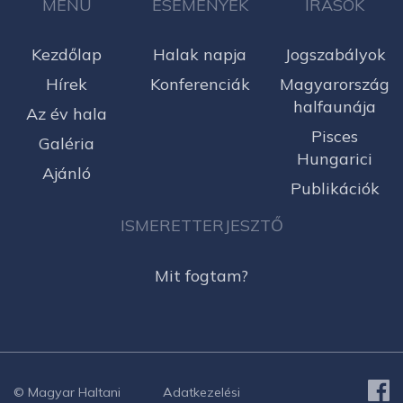
MENÜ
ESEMÉNYEK
ÍRÁSOK
Kezdőlap
Halak napja
Jogszabályok
Hírek
Konferenciák
Magyarország
halfaunája
Az év hala
Pisces
Galéria
Hungarici
Ajánló
Publikációk
ISMERETTERJESZTŐ
Mit fogtam?
© Magyar Haltani
Adatkezelési