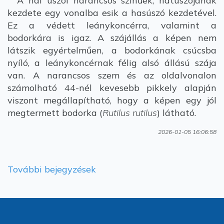
A hal úszói narancsos színűek, hátúszójának
kezdete egy vonalba esik a hasúszó kezdetével.
Ez a védett leánykoncérra, valamint a
bodorkára is igaz. A szájállás a képen nem
látszik egyértelműen, a bodorkának csúcsba
nyíló, a leánykoncérnak félig alsó állású szája
van. A narancsos szem és az oldalvonalon
számolható 44-nél kevesebb pikkely alapján
viszont megállapítható, hogy a képen egy jól
megtermett bodorka (
Rutilus rutilus
) látható.
2026-01-05 16:06:58
További bejegyzések