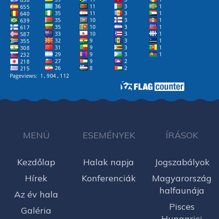
MENÜ
ESEMÉNYEK
ÍRÁSOK
Kezdőlap
Halak napja
Jogszabályok
Hírek
Konferenciák
Magyarország
halfaunája
Az év hala
Pisces
Galéria
Hungarici