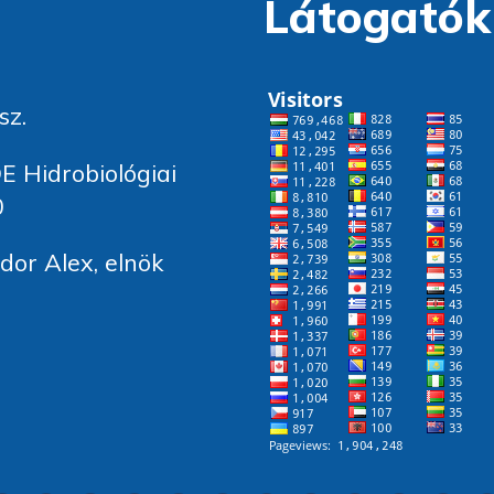
Látogatók
sz.
E Hidrobiológiai
0
or Alex, elnök