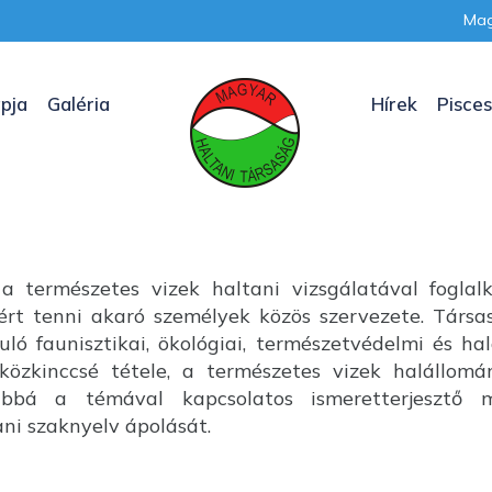
Mag
pja
Galéria
Hírek
Pisces
a természetes vizek haltani vizsgálatával foglal
nkért tenni akaró személyek közös szervezete. Társ
uló faunisztikai, ökológiai, természetvédelmi és ha
özkinccsé tétele, a természetes vizek halállom
ábbá a témával kapcsolatos ismeretterjesztő m
i szaknyelv ápolását.