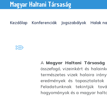
Magyar Haltani Társaság
Kezdőlap
Konferenciák
Jogszabályok
Halak na
A
Magyar Haltani Társaság
összefogó, vizeinkért és halai
természetes vizek halaira irány
eredmények és tapasztalatok k
Feladatunknak tekintjük tov
hagyományok és a magyar haltan