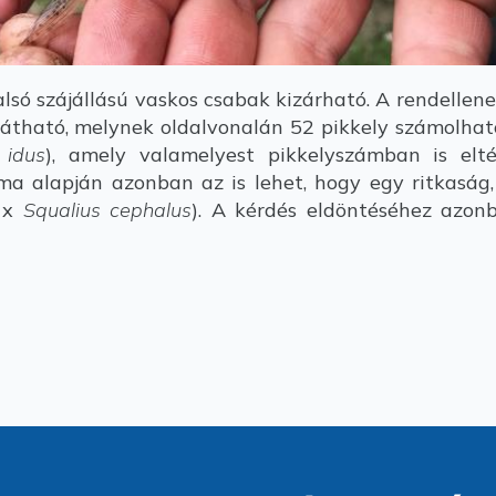
lsó szájállású vaskos csabak kizárható. A rendellen
átható, melynek oldalvonalán 52 pikkely számolható.
 idus
), amely valamelyest pikkelyszámban is elt
ma alapján azonban az is lehet, hogy egy ritkaság, 
x
Squalius cephalus
). A kérdés eldöntéséhez azon