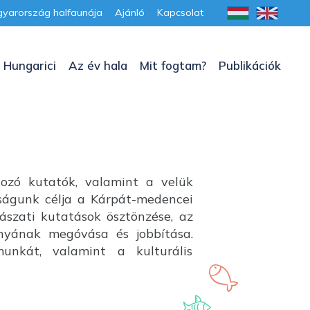
yarország halfaunája
Ajánló
Kapcsolat
 Hungarici
Az év hala
Mit fogtam?
Publikációk
kozó kutatók, valamint a velük
aságunk célja a Kárpát-medencei
lászati kutatások ösztönzése, az
ányának megóvása és jobbítása.
unkát, valamint a kulturális