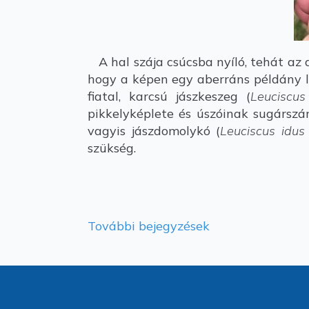
A hal szája csúcsba nyíló, tehát az a
hogy a képen egy aberráns példány l
fiatal, karcsú jászkeszeg (
Leuciscus
pikkelyképlete és úszóinak sugárszá
vagyis jászdomolykó (
Leuciscus idus
szükség.
További bejegyzések