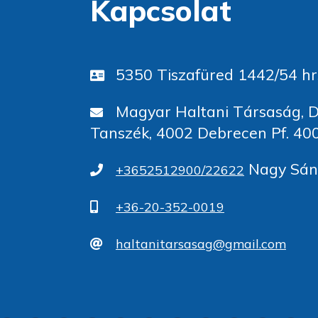
Kapcsolat
5350 Tiszafüred 1442/54 hr
Magyar Haltani Társaság, D
Tanszék, 4002 Debrecen Pf. 40
Nagy Sánd
+3652512900/22622
+36-20-352-0019
haltanitarsasag@gmail.com