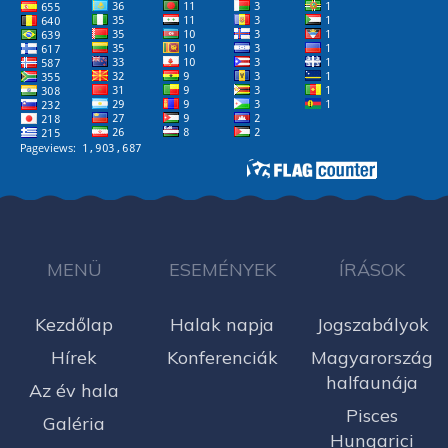
MENÜ
ESEMÉNYEK
ÍRÁSOK
Kezdőlap
Halak napja
Jogszabályok
Hírek
Konferenciák
Magyarország
halfaunája
Az év hala
Pisces
Galéria
Hungarici