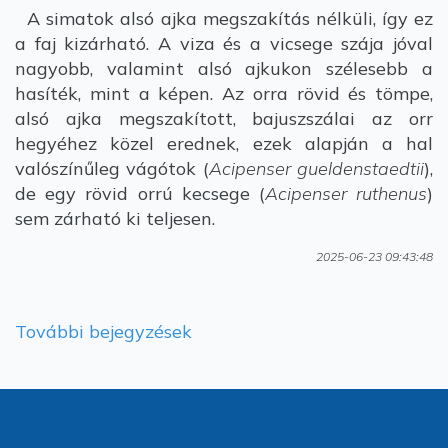
A simatok alsó ajka megszakítás nélküli, így ez
a faj kizárható. A viza és a vicsege szája jóval
nagyobb, valamint alsó ajkukon szélesebb a
hasíték, mint a képen. Az orra rövid és tömpe,
alsó ajka megszakított, bajuszszálai az orr
hegyéhez közel erednek, ezek alapján a hal
valószínűleg vágótok (
Acipenser gueldenstaedtii
),
de egy rövid orrú kecsege (
Acipenser ruthenus
)
sem zárható ki teljesen.
2025-06-23 09:43:48
További bejegyzések