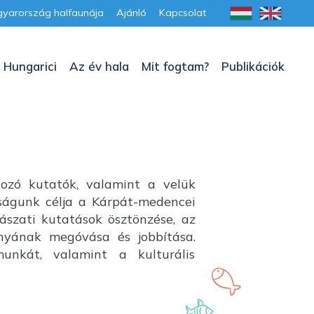
yarország halfaunája
Ajánló
Kapcsolat
 Hungarici
Az év hala
Mit fogtam?
Publikációk
kozó kutatók, valamint a velük
aságunk célja a Kárpát-medencei
lászati kutatások ösztönzése, az
ányának megóvása és jobbítása.
unkát, valamint a kulturális