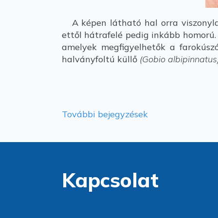
A képen látható hal orra viszonylag
ettől hátrafelé pedig inkább homorú.
amelyek megfigyelhetők a farokúszó
halványfoltú küllő
(Gobio albipinnatus
További bejegyzések
Kapcsolat