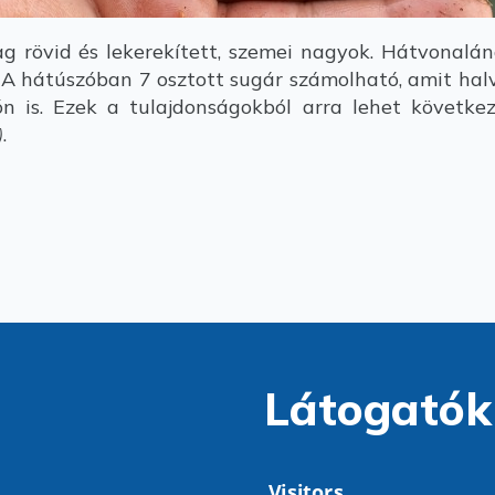
 rövid és lekerekített, szemei nagyok. Hátvonalá
 A hátúszóban 7 osztott sugár számolható, amit halv
n is. Ezek a tulajdonságokból arra lehet következ
)
.
Látogatók