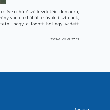
nak íve a hátúszó kezdetéig domború,
ány vonalakból álló sávok díszítenek,
tetni, hogy a fogott hal egy védett
2023-01-31 09:27:33