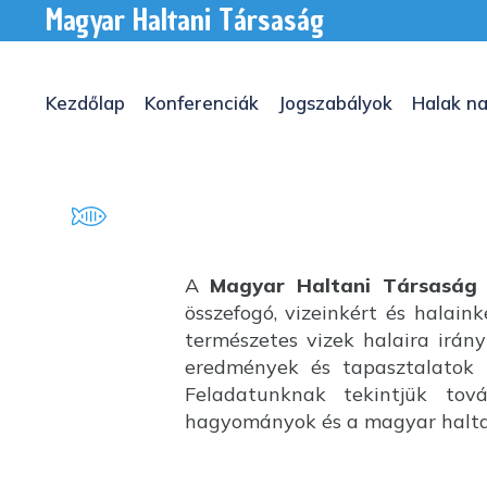
Magyar Haltani Társaság
Kezdőlap
Konferenciák
Jogszabályok
Halak na
A
Magyar Haltani Társaság
összefogó, vizeinkért és halai
természetes vizek halaira irány
eredmények és tapasztalatok k
Feladatunknak tekintjük tov
hagyományok és a magyar haltan