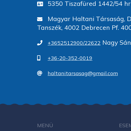
5350 Tiszafüred 1442/54 hr
Magyar Haltani Társaság, D
Tanszék, 4002 Debrecen Pf. 40
Nagy Sánd
+3652512900/22622
+36-20-352-0019
haltanitarsasag@gmail.com
MENÜ
ESE