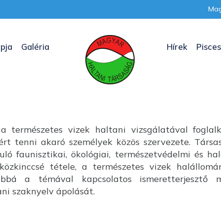
Mag
pja
Galéria
Hírek
Pisces
a természetes vizek haltani vizsgálatával foglal
nkért tenni akaró személyek közös szervezete. Társ
uló faunisztikai, ökológiai, természetvédelmi és ha
özkinccsé tétele, a természetes vizek halállom
ábbá a témával kapcsolatos ismeretterjesztő m
i szaknyelv ápolását.