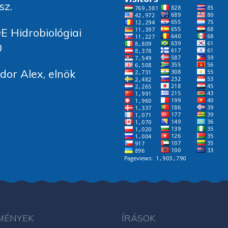
sz.
E Hidrobiológiai
0
or Alex, elnök
MÉNYEK
ÍRÁSOK