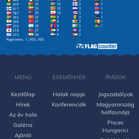
MENÜ
ESEMÉNYEK
ÍRÁSOK
Kezdőlap
Halak napja
Jogszabályok
Hírek
Konferenciák
Magyarország
halfaunája
Az év hala
Pisces
Galéria
Hungarici
Ajánló