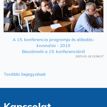
A 15. konferencia programja és előadás-
kivonatai - 2019
Beszámoló a 15. konferenciáról
2023-01-16 13:56:27
További bejegyzések
Kapcsolat