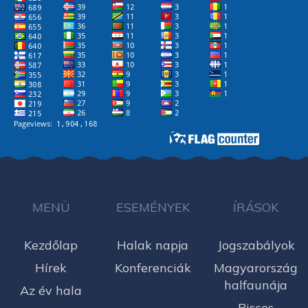
MENÜ
ESEMÉNYEK
ÍRÁSOK
Kezdőlap
Halak napja
Jogszabályok
Hírek
Konferenciák
Magyarország
halfaunája
Az év hala
Pisces