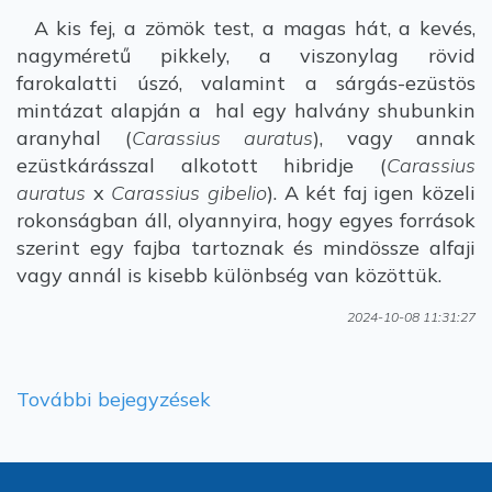
A kis fej, a zömök test, a magas hát, a kevés,
nagyméretű pikkely, a viszonylag rövid
farokalatti úszó, valamint a sárgás-ezüstös
mintázat alapján a hal egy halvány shubunkin
aranyhal (
Carassius auratus
), vagy annak
ezüstkárásszal alkotott hibridje (
Carassius
auratus
x
Carassius gibelio
). A két faj igen közeli
rokonságban áll, olyannyira, hogy egyes források
szerint egy fajba tartoznak és mindössze alfaji
vagy annál is kisebb különbség van közöttük.
2024-10-08 11:31:27
További bejegyzések