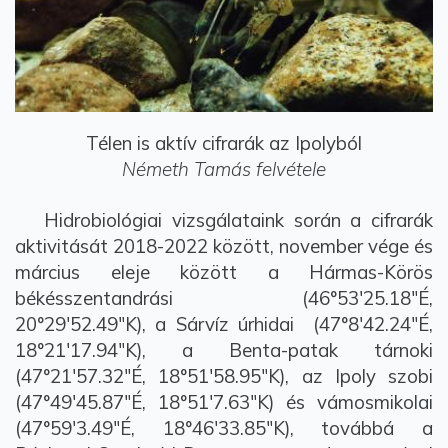
Télen is aktív cifrarák az Ipolyból
Németh Tamás felvétele
Hidrobiológiai vizsgálataink során a cifrarák
aktivitását 2018-2022 között, november vége és
március eleje között a Hármas-Körös
békésszentandrási (46°53'25.18"É,
20°29'52.49"K), a Sárvíz úrhidai (47°8'42.24"É,
18°21'17.94"K), a Benta-patak tárnoki
(47°21'57.32"É, 18°51'58.95"K), az Ipoly szobi
(47°49'45.87"É, 18°51'7.63"K) és vámosmikolai
(47°59'3.49"É, 18°46'33.85"K), továbbá a