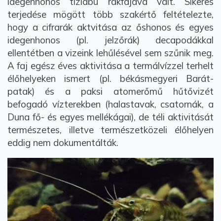
idegenhonos tízlábú rákfajává vált. Sikeres
terjedése mögött több szakértő feltételezte,
hogy a cifrarák aktvitása az őshonos és egyes
idegenhonos (pl. jelzőrák) decapodákkal
ellentétben a vizeink lehűlésével sem szűnik meg.
A faj egész éves aktivitása a termálvízzel terhelt
élőhelyeken ismert (pl. békásmegyeri Barát-
patak) és a paksi atomerőmű hűtővizét
befogadó vízterekben (halastavak, csatornák, a
Duna fő- és egyes mellékágai), de téli aktivitását
természetes, illetve természetközeli élőhelyen
eddig nem dokumentálták.