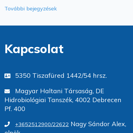
További bejegyzések
Kapcsolat
5350 Tiszafüred 1442/54 hrsz.
Magyar Haltani Társaság, DE
Hidrobiológiai Tanszék, 4002 Debrecen
Pf. 400
Nagy Sándor Alex,
+3652512900/22622
elnök