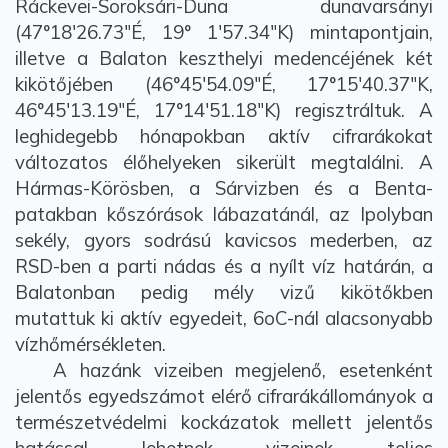
Ráckevei-Soroksári-Duna dunavarsányi
(47°18'26.73"É, 19° 1'57.34"K) mintapontjain,
illetve a Balaton keszthelyi medencéjének két
kikötőjében (46°45'54.09"É, 17°15'40.37"K,
46°45'13.19"É, 17°14'51.18"K) regisztráltuk. A
leghidegebb hónapokban aktív cifrarákokat
változatos élőhelyeken sikerült megtalálni. A
Hármas-Körösben, a Sárvizben és a Benta-
patakban kőszórások lábazatánál, az Ipolyban
sekély, gyors sodrású kavicsos mederben, az
RSD-ben a parti nádas és a nyílt víz határán, a
Balatonban pedig mély vizű kikötőkben
mutattuk ki aktív egyedeit, 6oC-nál alacsonyabb
vízhőmérsékleten.
A hazánk vizeiben megjelenő, esetenként
jelentős egyedszámot elérő cifrarákállományok a
természetvédelmi kockázatok mellett jelentős