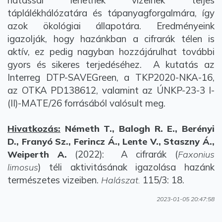
hatással lehetnek vizeinek teljes
táplálékhálózatára és tápanyagforgalmára, így
azok ökológiai állapotára. Eredményeink
igazolják, hogy hazánkban a cifrarák télen is
aktív, ez pedig nagyban hozzájárulhat további
gyors és sikeres terjedéséhez. A kutatás az
Interreg DTP-SAVEGreen, a TKP2020-NKA-16,
az OTKA PD138612, valamint az ÚNKP-23-3 I-
(II)-MATE/26 forrásából valósult meg.
Hivatkozás:
Németh T., Balogh R. E., Berényi
D., Franyó Sz., Ferincz Á., Lente V., Staszny Á.,
(2022): A cifrarák (
Weiperth A.
Faxonius
) téli aktivitásának igazolása hazánk
limosus
természetes vizeiben.
115/3: 18.
Halászat.
2023-01-05 20:47:58