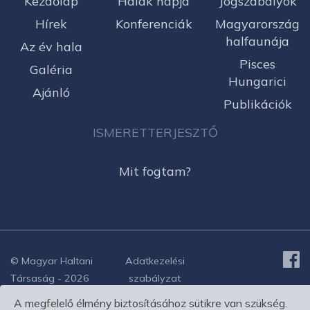
Kezdőlap
Halak napja
Jogszabályok
Hírek
Konferenciák
Magyarország
halfaunája
Az év hala
Pisces
Galéria
Hungarici
Ajánló
Publikációk
ISMERETTERJESZTŐ
Mit fogtam?
© Magyar Haltani
Adatkezelési
Társaság - 2026
szabályzat
A megfelelő élmény biztosításához sütikre van szükség.