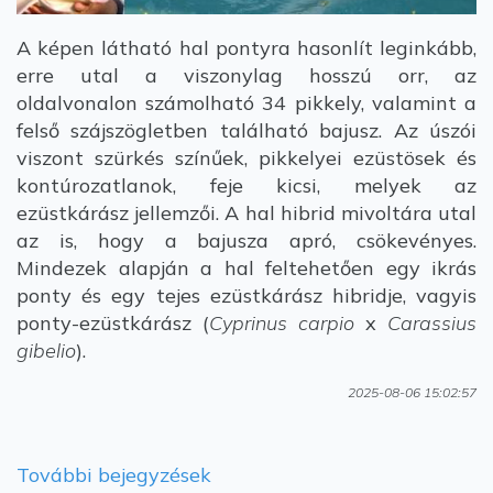
A képen látható hal pontyra hasonlít leginkább,
erre utal a viszonylag hosszú orr, az
oldalvonalon számolható 34 pikkely, valamint a
felső szájszögletben található bajusz. Az úszói
viszont szürkés színűek, pikkelyei ezüstösek és
kontúrozatlanok, feje kicsi, melyek az
ezüstkárász jellemzői. A hal hibrid mivoltára utal
az is, hogy a bajusza apró, csökevényes.
Mindezek alapján a hal feltehetően egy ikrás
ponty és egy tejes ezüstkárász hibridje, vagyis
ponty-ezüstkárász (
Cyprinus carpio
x
Carassius
gibelio
).
2025-08-06 15:02:57
További bejegyzések