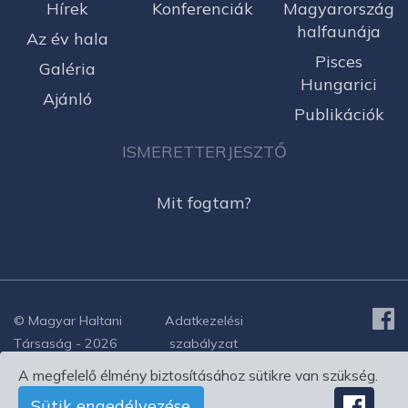
Hírek
Konferenciák
Magyarország
halfaunája
Az év hala
Pisces
Galéria
Hungarici
Ajánló
Publikációk
ISMERETTERJESZTŐ
Mit fogtam?
© Magyar Haltani
Adatkezelési
Társaság - 2026
szabályzat
A megfelelő élmény biztosításához sütikre van szükség.
Sütik engedélyezése