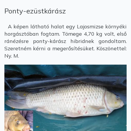
Ponty-ezüstkárász
A képen látható halat egy Lajosmizse környéki
horgásztóban fogtam. Tömege 4,70 kg volt, első
ránézésre ponty-kárász hibridnek gondoltam.
Szeretném kérni a megerősítésüket. Köszönettel:
Ny. M.