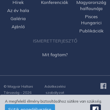
Hírek
Konferenciák
Magyarország
halfaunája
Az év hala
Pisces
Galéria
Hungarici
Ajánló
Publikációk
ISMERETTERJESZTŐ
Mit fogtam?
© Magyar Haltani
Adatkezelési
Társaság - 2026
szabályzat
A megfelelő élmény biztosításához sütikre van szükség.
Sütik engedélyezése