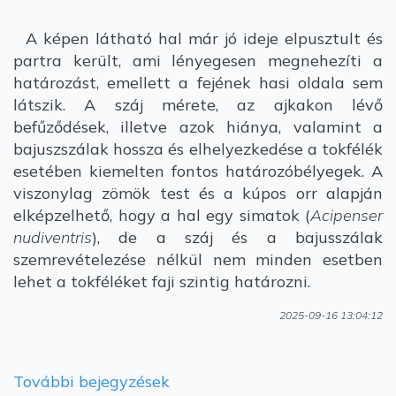
A képen látható hal már jó ideje elpusztult és
partra került, ami lényegesen megnehezíti a
határozást, emellett a fejének hasi oldala sem
látszik. A száj mérete, az ajkakon lévő
befűződések, illetve azok hiánya, valamint a
bajuszszálak hossza és elhelyezkedése a tokfélék
esetében kiemelten fontos határozóbélyegek. A
viszonylag zömök test és a kúpos orr alapján
elképzelhető, hogy a hal egy simatok (
Acipenser
nudiventris
), de a száj és a bajusszálak
szemrevételezése nélkül nem minden esetben
lehet a tokféléket faji szintig határozni.
2025-09-16 13:04:12
További bejegyzések