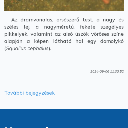
Az áramvonalas, orsószerű test, a nagy és
széles fej, a nagyméretű, fekete szegélyes
pikkelyek, valamint az alsó úszók vöröses színe
alapján a képen látható hal egy domolykó
(
Squalius cephalus
).
2024-09-06 11:03:52
További bejegyzések