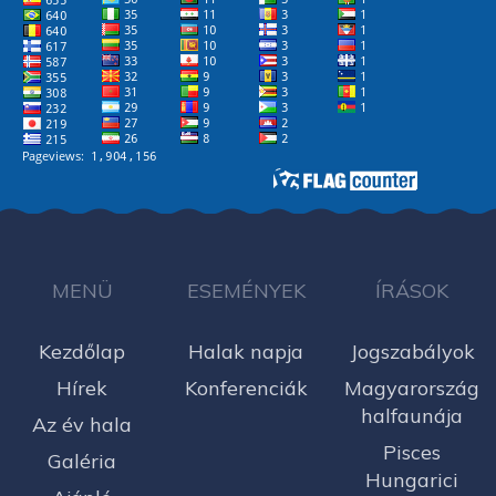
MENÜ
ESEMÉNYEK
ÍRÁSOK
Kezdőlap
Halak napja
Jogszabályok
Hírek
Konferenciák
Magyarország
halfaunája
Az év hala
Pisces
Galéria
Hungarici