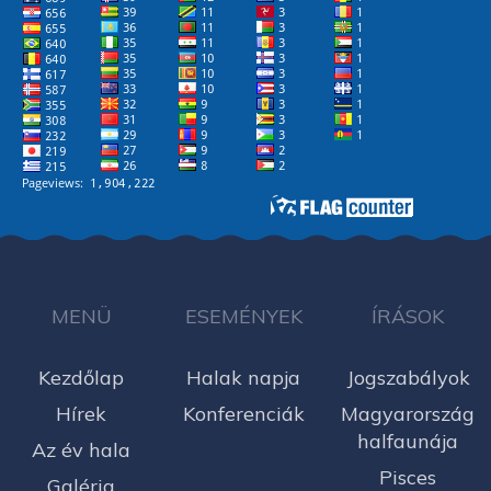
MENÜ
ESEMÉNYEK
ÍRÁSOK
Kezdőlap
Halak napja
Jogszabályok
Hírek
Konferenciák
Magyarország
halfaunája
Az év hala
Pisces
Galéria