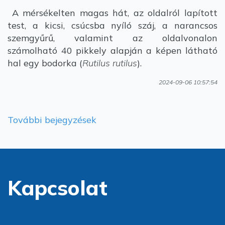
A mérsékelten magas hát, az oldalról lapított
test, a kicsi, csúcsba nyíló száj, a narancsos
szemgyűrű, valamint az oldalvonalon
számolható 40 pikkely alapján a képen látható
hal egy bodorka (
Rutilus rutilus
).
2024-09-06 10:57:54
További bejegyzések
Kapcsolat