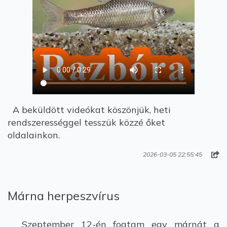
A beküldött videókat köszönjük, heti
rendszerességgel tesszük közzé őket
oldalainkon.
2026-03-05 22:55:45
Márna herpeszvírus
Szeptember 12-én fogtam egy márnát a