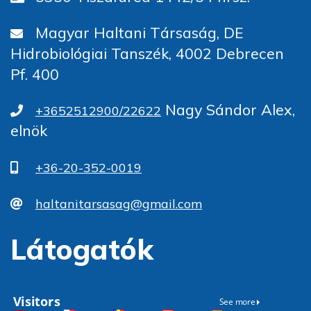
Magyar Haltani Társaság, DE
Hidrobiológiai Tanszék, 4002 Debrecen
Pf. 400
Nagy Sándor Alex,
+3652512900/22622
elnök
+36-20-352-0019
haltanitarsasag@gmail.com
Látogatók