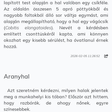
lapított test alapján a hal valóban egy csíkféle.
Az oldalán összesen 5 apró pöttyökből és
nagyobb foltokból álló sor váltja egymást, ami
alapján megállapítható, hogy a hal egy vágócsík
(
Cobitis elongatoides
). Nevét a kérdésben
említett csonttüskéről kapta, ami könnyen
okozhat egy kisebb sérülést, ha óvatlanul érnek
hozzá.
2026-02-05 11:26:52
Aranyhal
Azt szeretném kérdezni, milyen halak jelentek
meg a munkahelyi kis tóban? Először azt hittem,
hogy razbórák, de ahogy nőnek, egyre
színesebbek.