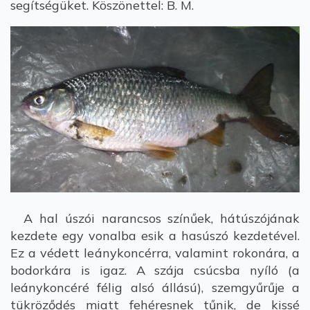
segítségüket. Köszönettel: B. M.
A hal úszói narancsos színűek, hátúszójának
kezdete egy vonalba esik a hasúszó kezdetével.
Ez a védett leánykoncérra, valamint rokonára, a
bodorkára is igaz. A szája csúcsba nyíló (a
leánykoncéré félig alsó állású), szemgyűrűje a
tükröződés miatt fehéresnek tűnik, de kissé