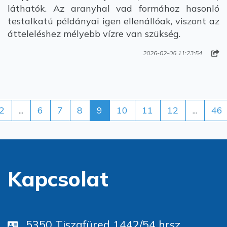
láthatók. Az aranyhal vad formához hasonló
testalkatú példányai igen ellenállóak, viszont az
átteleléshez mélyebb vízre van szükség.
2026-02-05 11:23:54
2
...
6
7
8
9
10
11
12
...
46
Kapcsolat
5350 Tiszafüred 1442/54 hrsz.