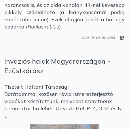
narancsos is, és az oldalvonalán 44-nél kevesebb
pikkely számolható (a leánykoncérnál pedig
ennél több lenne). Ezek alapján tehát a hal egy
bodorka (
Rutilus rutilus
).
2026-03-05 19:12:53
Inváziós halak Magyarországon -
Ezüstkárász
Tisztelt Haltani Társaság!
Barátaimmal közösen rövid ismeretterjesztő
videókat készítettünk, melyeket szeretnénk
bemutatni, ha lehet. Üdvözlettel: P. Z., O. M. és N.
L