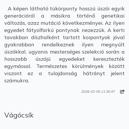
A képen látható tükörponty hosszú úszói egyik
generációról a másikra történő genetikai
változás, azaz mutáció következményei. Az ilyen
egyedet fátyolfarkú pontynak nezezzük. A kerti
tavakban díszhalként tartott koipontyok jóval
gyakrabban rendelkeznek ilyen megnyúlt
úszókkal, ugyanis mesterséges szelekció során a
hosszabb úszójú egyedeket keresztezték
egymással. Természetes körülmények között
viszont ez a tulajdonság hátrányt jelent
számukra.
2026-02-05 11:30:47
Vágócsík