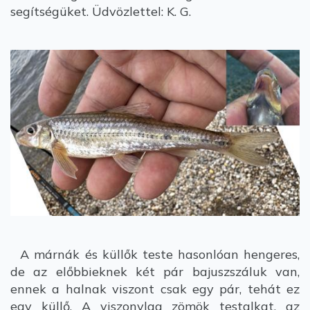
segítségüket. Üdvözlettel: K. G.
A márnák és küllők teste hasonlóan hengeres,
de az előbbieknek két pár bajuszszáluk van,
ennek a halnak viszont csak egy pár, tehát ez
egy küllő. A viszonylag zömök testalkat, az