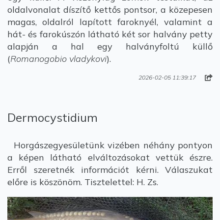
oldalvonalat díszítő kettős pontsor, a közepesen
magas, oldalról lapított faroknyél, valamint a
hát- és farokúszón látható két sor halvány petty
alapján a hal egy halványfoltú küllő
(
Romanogobio vladykovi
).
2026-02-05 11:39:17
Dermocystidium
Horgászegyesületünk vizében néhány pontyon
a képen látható elváltozásokat vettük észre.
Erről szeretnék információt kérni. Válaszukat
előre is köszönöm. Tisztelettel: H. Zs.