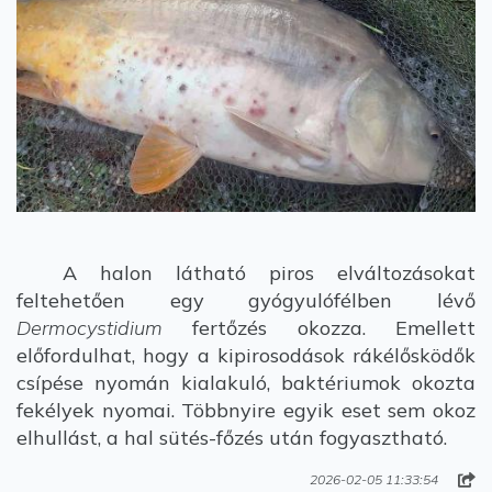
A halon látható piros elváltozásokat
feltehetően egy gyógyulófélben lévő
Dermocystidium
fertőzés okozza. Emellett
előfordulhat, hogy a kipirosodások rákélősködők
csípése nyomán kialakuló, baktériumok okozta
fekélyek nyomai. Többnyire egyik eset sem okoz
elhullást, a hal sütés-főzés után fogyasztható.
2026-02-05 11:33:54