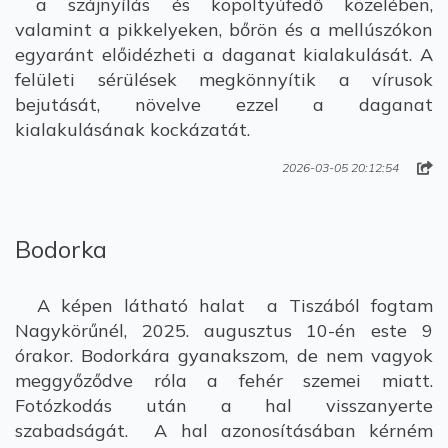
a szájnyílás és kopoltyúfedő közelében,
valamint a pikkelyeken, bőrön és a mellúszókon
egyaránt előidézheti a daganat kialakulását. A
felületi sérülések megkönnyítik a vírusok
bejutását, növelve ezzel a daganat
kialakulásának kockázatát.
2026-03-05 20:12:54
Bodorka
A képen látható halat a Tiszából fogtam
Nagykörűnél, 2025. augusztus 10-én este 9
órakor. Bodorkára gyanakszom, de nem vagyok
meggyőződve róla a fehér szemei miatt.
Fotózkodás után a hal visszanyerte
szabadságát. A hal azonosításában kérném