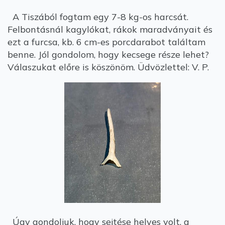
A Tiszából fogtam egy 7-8 kg-os harcsát.
Felbontásnál kagylókat, rákok maradványait és
ezt a furcsa, kb. 6 cm-es porcdarabot találtam
benne. Jól gondolom, hogy kecsege része lehet?
Válaszukat előre is köszönöm. Üdvözlettel: V. P.
Úgy gondoljuk, hogy sejtése helyes volt, a