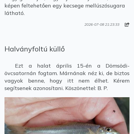
képen feltehetően egy kecsege mellúszósugara
látható.
2026-07-08 21:23:33
Halványfoltú küllő
Ezt a halat április 15-én a Dömsödi-
övcsatornán fogtam. Márnának néz ki, de biztos
vagyok benne, hogy itt nem élhet. Kérem
segítsenek azonosítani. Köszönettel: B. P.