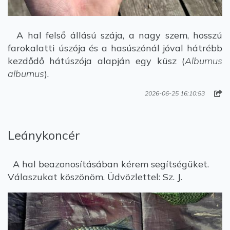
A hal felső állású szája, a nagy szem, hosszú
farokalatti úszója és a hasúszónál jóval hátrébb
kezdődő hátúszója alapján egy küsz (
Alburnus
alburnus
).
2026-06-25 16:10:53
Leánykoncér
A hal beazonosításában kérem segítségüket.
Válaszukat köszönöm. Üdvözlettel: Sz. J.