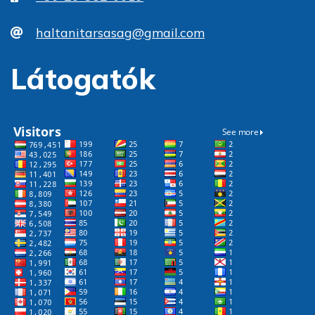
haltanitarsasag@gmail.com
Látogatók