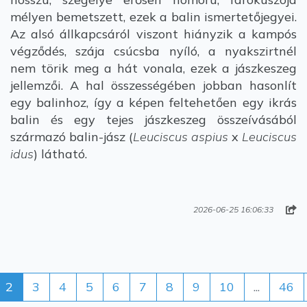
mélyen bemetszett, ezek a balin ismertetőjegyei.
Az alsó állkapcsáról viszont hiányzik a kampós
végződés, szája csúcsba nyíló, a nyakszirtnél
nem törik meg a hát vonala, ezek a jászkeszeg
jellemzői. A hal összességében jobban hasonlít
egy balinhoz, így a képen feltehetően egy ikrás
balin és egy tejes jászkeszeg összeívásából
származó balin-jász (
Leuciscus aspius
x
Leuciscus
idus
) látható.
2026-06-25 16:06:33
2
3
4
5
6
7
8
9
10
...
46