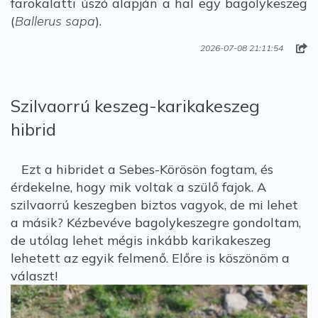
farokalatti úszó alapján a hal egy bagolykeszeg
(
Ballerus sapa
).
2026-07-08 21:11:54
Szilvaorrú keszeg-karikakeszeg
hibrid
Ezt a hibridet a Sebes-Körösön fogtam, és
érdekelne, hogy mik voltak a szülő fajok. A
szilvaorrú keszegben biztos vagyok, de mi lehet
a másik? Kézbevéve bagolykeszegre gondoltam,
de utólag lehet mégis inkább karikakeszeg
lehetett az egyik felmenő. Előre is köszönöm a
választ!