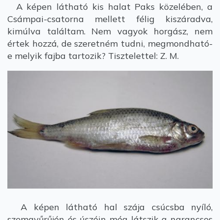
A képen látható kis halat Paks közelében, a
Csámpai-csatorna mellett félig kiszáradva,
kimúlva találtam. Nem vagyok horgász, nem
értek hozzá, de szeretném tudni, megmondható-
e melyik fajba tartozik? Tisztelettel: Z. M.
A képen látható hal szája csúcsba nyíló,
szemgyűrűjén és úszóin még látszik a narancsos