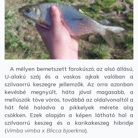
A mélyen bemetszett farokúszó, az alsó állású,
U-alakú száj és a vaskos ajkak valóban a
szilvaorrú keszegre jellemzők. Az orra azonban
kevésbé megnyúlt, háta jóval magasabb, a
mellúszók töve vörös, továbbá az oldalvonaltól a
hát felé haladva a pikkelyek mérete alig
csökken. Ezek alapján a képen látható hal a
szilvaorrú keszeg és a karikakeszeg hibridje
(
Vimba vimba x Blicca bjoerkna
).