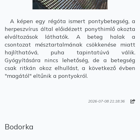
A képen egy régóta ismert pontybetegség, a
herpeszvírus által előidézett ponythimlő okozta
elváltozások láthatók. A beteg halak a
csontozat mésztartalmának csökkenése miatt
hajlíthatóvá, puha tapintatúvá válik.
Gyógyítására nincs lehetőség, de a betegség
csak ritkán okoz elhullást, a következő évben
"magától" eltűnik a pontyokról.
2026-07-08 21:18:36
Bodorka