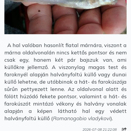
A hal valóban hasonlít fiatal márnára, viszont a
márna oldalvonalán nincs kettős pontsor és nem
csak egy, hanem két pár bajszuk van, ami
küllőkre jellemző. A viszonylag magas test és
faroknyél alapján halványfoltú küllő vagy dunai
küllő lehetne, de utóbbinak a hát- és farokúszója
sűrűn pettyezett lenne. Az oldalvonal alatt és
fölött húzódó fekete pontsor, valamint a hát- és
farokúszót mintázó vékony és halvány vonalak
alapján a képen látható hal egy védett
halványfoltú küllő (
Romanogobio vladykovi
).
2026-07-08 21:22:08