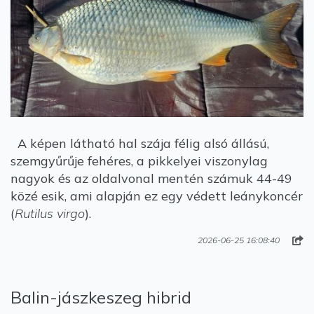
A képen látható hal szája félig alsó állású,
szemgyűrűje fehéres, a pikkelyei viszonylag
nagyok és az oldalvonal mentén számuk 44-49
közé esik, ami alapján ez egy védett leánykoncér
(
Rutilus virgo
).
2026-06-25 16:08:40
Balin-jászkeszeg hibrid