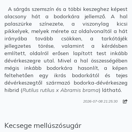
A sárgás szemszín és a többi keszeghez képest
alacsony hát a bodorkára jellemző. A hal
palaszürke színezete, a viszonylag kicsi
pikkelyek, melyek mérete az oldalvonaltól a hát
irányába tovább csökken, a tarkótájék
jellegzetes törése, valamint a kérdésben
említett, oldalról erősen lapított test inkább
dévérkeszegre utal. Mivel a hal összességében
mégis inkább bodorkára hasonlít, a képen
feltehetően egy ikrás bodorkától és tejes
dévérkeszegtől származó bodorka-dévérkeszeg
hibrid (
Rutilus rutilus x Abramis brama
) látható.
2026-07-08 21:25:30
Kecsege mellúszósugár