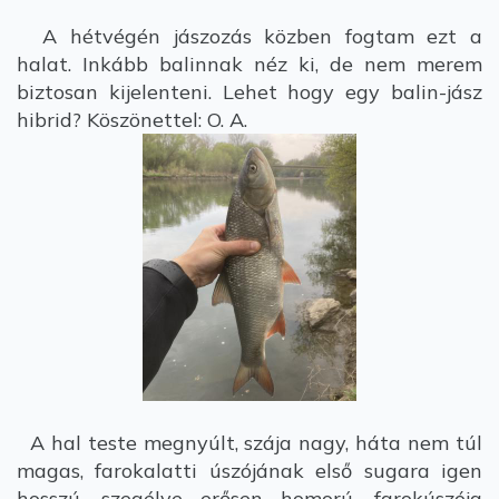
A hétvégén jászozás közben fogtam ezt a
halat. Inkább balinnak néz ki, de nem merem
biztosan kijelenteni. Lehet hogy egy balin-jász
hibrid? Köszönettel: O. A.
A hal teste megnyúlt, szája nagy, háta nem túl
magas, farokalatti úszójának első sugara igen
hosszú, szegélye erősen homorú, farokúszója