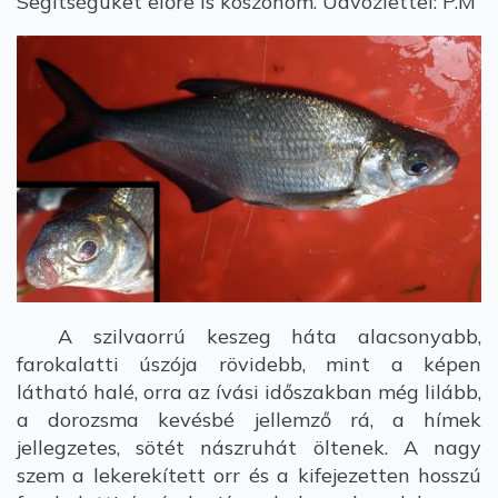
Segítségüket előre is köszönöm. Üdvözlettel: P.M
A szilvaorrú keszeg háta alacsonyabb,
farokalatti úszója rövidebb, mint a képen
látható halé, orra az ívási időszakban még lilább,
a dorozsma kevésbé jellemző rá, a hímek
jellegzetes, sötét nászruhát öltenek. A nagy
szem a lekerekített orr és a kifejezetten hosszú