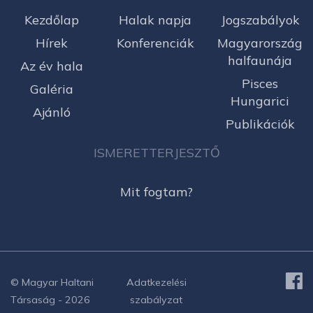
Kezdőlap
Halak napja
Jogszabályok
Hírek
Konferenciák
Magyarország
halfaunája
Az év hala
Pisces
Galéria
Hungarici
Ajánló
Publikációk
ISMERETTERJESZTŐ
Mit fogtam?
© Magyar Haltani
Adatkezelési
Társaság - 2026
szabályzat