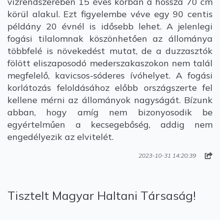
vízrendszerében 15 éves korban a hossza 70 cm
körül alakul. Ezt figyelembe véve egy 90 centis
példány 20 évnél is idősebb lehet. A jelenlegi
fogási tilalomnak köszönhetően az állománya
többfelé is növekedést mutat, de a duzzasztók
fölött eliszaposodó mederszakaszokon nem talál
megfelelő, kavicsos-sóderes ívóhelyet. A fogási
korlátozás feloldásához előbb országszerte fel
kellene mérni az állományok nagyságát. Bízunk
abban, hogy amíg nem bizonyosodik be
egyértelműen a kecsegebőség, addig nem
engedélyezik az elvitelét.
2023-10-31 14:20:39
Tisztelt Magyar Haltani Társaság!