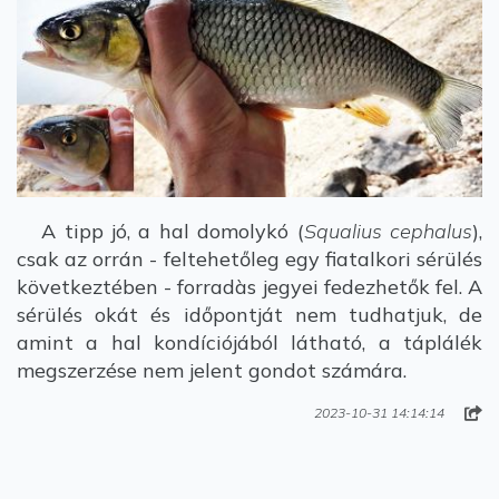
A tipp jó, a hal domolykó (
Squalius cephalus
),
csak az orrán - feltehetőleg egy fiatalkori sérülés
következtében - forradàs jegyei fedezhetők fel. A
sérülés okát és időpontját nem tudhatjuk, de
amint a hal kondíciójából látható, a táplálék
megszerzése nem jelent gondot számára.
2023-10-31 14:14:14