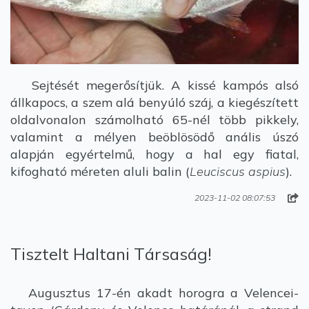
Sejtését megerősítjük. A kissé kampós alsó
állkapocs, a szem alá benyúló száj, a kiegészített
oldalvonalon számolható 65-nél több pikkely,
valamint a mélyen beöblösödő anális úszó
alapján egyértelmű, hogy a hal egy fiatal,
kifogható méreten aluli balin (
Leuciscus aspius
).
2023-11-02 08:07:53
Tisztelt Haltani Társaság!
Augusztus 17-én akadt horogra a Velencei-