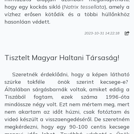
hogy egy kockás sikló (
Natrix tessellata
), amely a
vízhez erősen kötődik és a többi hüllőnkhöz
hasonlóan védett.
2023-10-31 14:22:18
Tisztelt Magyar Haltani Társaság!
Szeretnék érdeklődni, hogy a képen látható
szürke tokféle önök szerint kecsege-e?
Általában sárgásbarnák voltak, amiket eddig a
Tiszából fogtam, ezek száma 1996-óta
mindössze négy volt. Ezt nem mértem meg, mert
nem akartam az időt húzni, csak fotóztam és
videó készült a visszaengedéséről. De szeretném
megkérdezni, hogy egy 90-100 centis kecsege