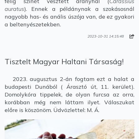
félig színét vesztett aranyhal (
Carassius
auratus
). Ennek a példánynak a szokásosnál
nagyobb has- és anális úszója van, de ez gyakori
a beltenyészetekben.
2023-10-31 14:15:48
Tisztelt Magyar Haltani Társaság!
2023. augusztus 2-án fogtam ezt a halat a
budapesti Dunából ( Árasztó út, 11. kerület).
Domolykóra tippelek, de olyan furcsa az orra,
korábban még nem láttam ilyet. Válaszukat
előre is köszönöm. Üdvözlettel: M. Á.