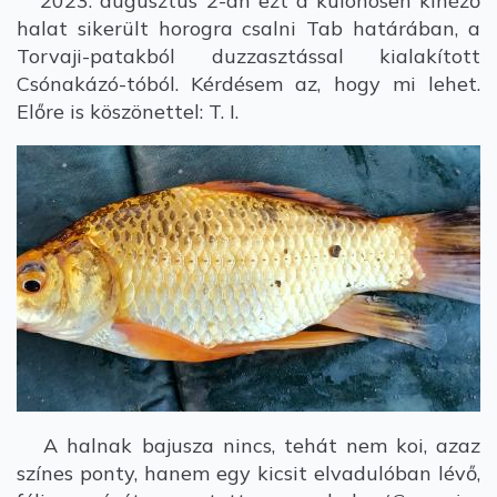
2023. augusztus 2-án ezt a különösen kinéző
halat sikerült horogra csalni Tab határában, a
Torvaji-patakból duzzasztással kialakított
Csónakázó-tóból. Kérdésem az, hogy mi lehet.
Előre is köszönettel: T. I.
A halnak bajusza nincs, tehát nem koi, azaz
színes ponty, hanem egy kicsit elvadulóban lévő,