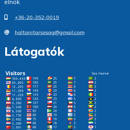
elnök
+36-20-352-0019
haltanitarsasag@gmail.com
Látogatók