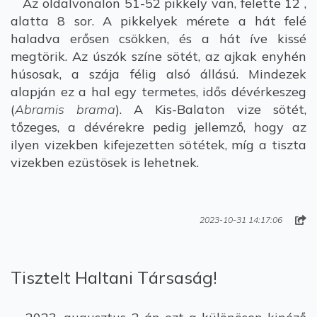
Az oldalvonalon 51-52 pikkely van, felette 12 ,
alatta 8 sor. A pikkelyek mérete a hát felé
haladva erősen csökken, és a hát íve kissé
megtörik. Az úszók színe sötét, az ajkak enyhén
húsosak, a szája félig alsó állású. Mindezek
alapján ez a hal egy termetes, idős dévérkeszeg
(
Abramis brama
). A Kis-Balaton vize sötét,
tőzeges, a dévérekre pedig jellemző, hogy az
ilyen vizekben kifejezetten sötétek, míg a tiszta
vizekben ezüstösek is lehetnek.
2023-10-31 14:17:06
Tisztelt Haltani Társaság!