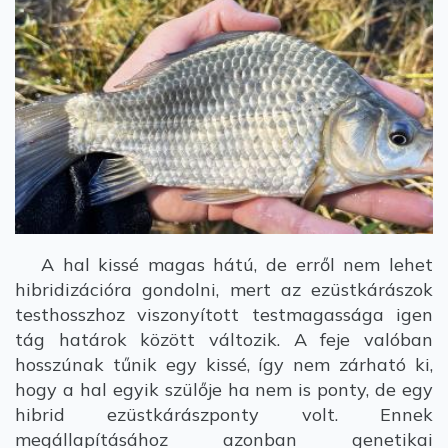
A hal kissé magas hátú, de erről nem lehet
hibridizációra gondolni, mert az ezüstkárászok
testhosszhoz viszonyított testmagassága igen
tág határok között változik. A feje valóban
hosszúnak tűnik egy kissé, így nem zárható ki,
hogy a hal egyik szülője ha nem is ponty, de egy
hibrid ezüstkárászponty volt. Ennek
megállapításához azonban genetikai