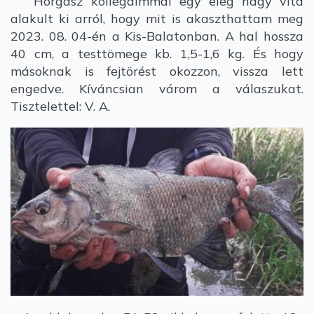
Horgász kollégáimmal egy elég nagy vita
alakult ki arról, hogy mit is akaszthattam meg
2023. 08. 04-én a Kis-Balatonban. A hal hossza
40 cm, a testtömege kb. 1,5-1,6 kg. És hogy
másoknak is fejtörést okozzon, vissza lett
engedve. Kíváncsian várom a válaszukat.
Tisztelettel: V. A.