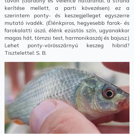
tavon (Gárdony és Velence határánál, a strand
kerítése mellett, a parti kövezésen) ez a
szerintem ponty- és keszegjelleget egyszerre
mutató ivadék. (Élénkpiros, hegyesebb farok- és
farokalatti úszó, élénk ezüstös szín, ugyanakkor
magas hát, tömzsi test, harmonikaszáj és bajusz.)
Lehet ponty-vörösszárnyú keszeg hibrid?
Tisztelettel: S. B.