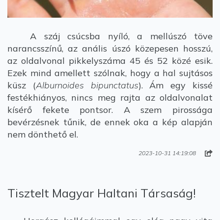
A száj csúcsba nyíló, a mellúszó töve
narancsszínű, az anális úszó közepesen hosszú,
az oldalvonal pikkelyszáma 45 és 52 közé esik.
Ezek mind amellett szólnak, hogy a hal sujtásos
küsz (
Alburnoides bipunctatus
). Ám egy kissé
festékhiányos, nincs meg rajta az oldalvonalat
kísérő fekete pontsor. A szem pirossága
bevérzésnek tűnik, de ennek oka a kép alapján
nem dönthető el.
2023-10-31 14:19:08
Tisztelt Magyar Haltani Társaság!