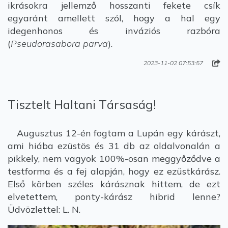
ikrásokra jellemző hosszanti fekete csík
egyaránt amellett szól, hogy a hal egy
idegenhonos és inváziós razbóra
(
Pseudorasabora parva
).
2023-11-02 07:53:57
Tisztelt Haltani Társaság!
Augusztus 12-én fogtam a Lupán egy kárászt,
ami hiába ezüstös és 31 db az oldalvonalán a
pikkely, nem vagyok 100%-osan meggyőződve a
testforma és a fej alapján, hogy ez ezüstkárász.
Első körben széles kárásznak hittem, de ezt
elvetettem, ponty-kárász hibrid lenne?
Üdvözlettel: L. N.