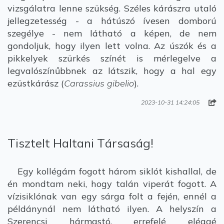
vizsgálatra lenne szükség. Széles kárászra utaló
jellegzetesség - a hátúszó ívesen domború
szegélye - nem látható a képen, de nem
gondoljuk, hogy ilyen lett volna. Az úszók és a
pikkelyek szürkés színét is mérlegelve a
legvalószínűbbnek az látszik, hogy a hal egy
ezüstkárász (
Carassius gibelio
).
2023-10-31 14:24:05
Tisztelt Haltani Társaság!
Egy kollégám fogott három siklót kishallal, de
én mondtam neki, hogy talán viperát fogott. A
vízisiklónak van egy sárga folt a fején, ennél a
példánynál nem látható ilyen. A helyszín a
Szerencsi hármastó, errefelé eléggé