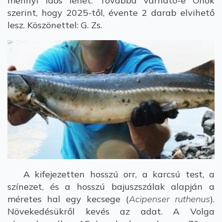
mennyi idős lehet. Továbbá várható-e Önök
szerint, hogy 2025-től, évente 2 darab elvihető
lesz. Köszönettel: G. Zs.
A kifejezetten hosszú orr, a karcsú test, a
színezet, és a hosszú bajuszszálak alapján a
méretes hal egy kecsege (
Acipenser ruthenus
).
Növekedésükről kevés az adat. A Volga