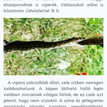
elszaporodtak a viperák. Válaszukat előre is
köszönöm. Üdvözlettel: B. S.
A vipera szárazföldi állat, vele vízben nemigen
találkozhatunk. A képen látható hüllő fején
valóban nincsenek világos foltok, de ez csak azt
jelenti, hogy nem vízisikló. A színe és jellegzetes
mintázata alapján azonban megállapítható,