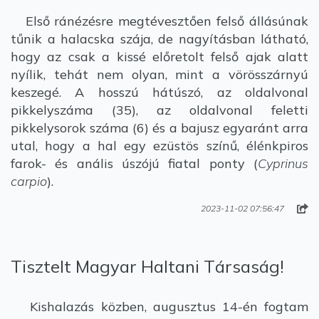
Első ránézésre megtévesztően felső állásúnak
tűnik a halacska szája, de nagyításban látható,
hogy az csak a kissé előretolt felső ajak alatt
nyílik, tehát nem olyan, mint a vörösszárnyú
keszegé. A hosszú hátúszó, az oldalvonal
pikkelyszáma (35), az oldalvonal feletti
pikkelysorok száma (6) és a bajusz egyaránt arra
utal, hogy a hal egy ezüstös színű, élénkpiros
farok- és anális úszójú fiatal ponty (
Cyprinus
carpio
).
2023-11-02 07:56:47
Tisztelt Magyar Haltani Társaság!
Kishalazás közben, augusztus 14-én fogtam