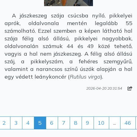
A jászkeszeg szája csúcsba nyíló, pikkelyei
aprók, oldalvonala mentén legalább 55
számolható. Ezzel szemben a képen látható hal
szája félig alsó állású, pikkelyei nagyobbak,
oldalvonalán számuk 44 és 49 közé tehető,
vagyis a hal nem jászkeszeg. A félig alsó állású
száj, a pikkelyszám, a fehéres szemgyűrű,
valamint a narancsos színű úszók alapján a hal
egy védett leánykoncér (
Rutilus virgo
).
2026-04-20 20:31:54
2
3
4
5
6
7
8
9
10
...
46