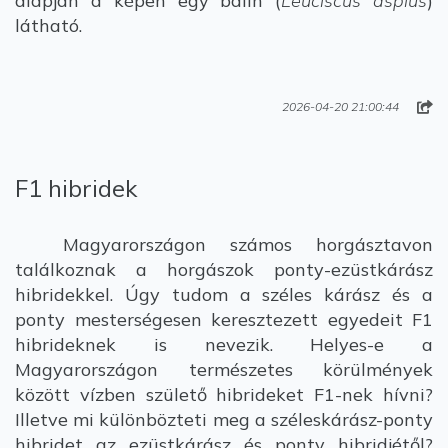
alapján a képen egy balin (
Leuciscus aspius
)
látható.
2026-04-20 21:00:44
F1 hibridek
Magyarországon számos horgásztavon
találkoznak a horgászok ponty-ezüstkárász
hibridekkel. Úgy tudom a széles kárász és a
ponty mesterségesen keresztezett egyedeit F1
hibrideknek is nevezik. Helyes-e a
Magyarországon természetes körülmények
között vízben születő hibrideket F1-nek hívni?
Illetve mi különbözteti meg a széleskárász-ponty
hibridet az ezüstkárász és ponty hibridjétől?