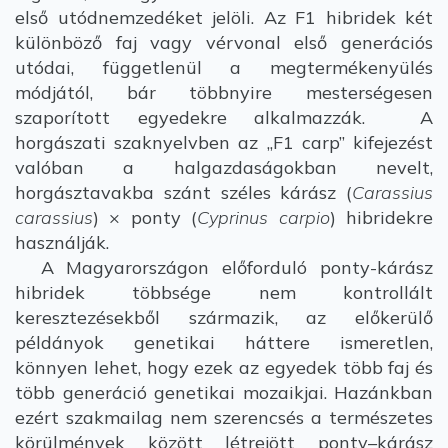
első utódnemzedéket jelöli. Az F1 hibridek két
különböző faj vagy vérvonal első generációs
utódai, függetlenül a megtermékenyülés
módjától, bár többnyire mesterségesen
szaporított egyedekre alkalmazzák. A
horgászati szaknyelvben az „F1 carp” kifejezést
valóban a halgazdaságokban nevelt,
horgásztavakba szánt széles kárász (
Carassius
carassius
) × ponty (
Cyprinus carpio
) hibridekre
használják.
A Magyarországon előforduló ponty-kárász
hibridek többsége nem kontrollált
keresztezésekből származik, az előkerülő
példányok genetikai háttere ismeretlen,
könnyen lehet, hogy ezek az egyedek több faj és
több generáció genetikai mozaikjai. Hazánkban
ezért szakmailag nem szerencsés a természetes
körülmények között létrejött ponty–kárász