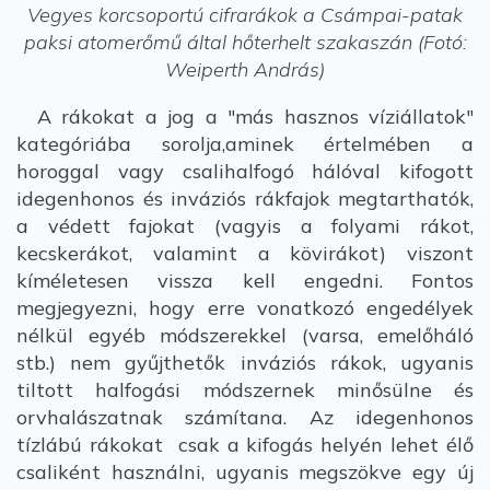
Vegyes korcsoportú cifrarákok a Csámpai-patak
paksi atomerőmű által hőterhelt szakaszán (Fotó:
Weiperth András)
A rákokat a jog a "más hasznos víziállatok"
kategóriába sorolja,aminek értelmében a
horoggal vagy csalihalfogó hálóval kifogott
idegenhonos és inváziós rákfajok megtarthatók,
a védett fajokat (vagyis a folyami rákot,
kecskerákot, valamint a kövirákot) viszont
kíméletesen vissza kell engedni. Fontos
megjegyezni, hogy erre vonatkozó engedélyek
nélkül egyéb módszerekkel (varsa, emelőháló
stb.) nem gyűjthetők inváziós rákok, ugyanis
tiltott halfogási módszernek minősülne és
orvhalászatnak számítana. Az idegenhonos
tízlábú rákokat csak a kifogás helyén lehet élő
csaliként használni, ugyanis megszökve egy új