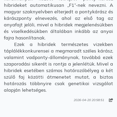
hibrideket automatikusan „F1”-nek nevezni. A
magyar szaknyelvben elterjedt a pontykárász és
kárászponty elnevezés, ahol az első tag az
anyafajt jelöli, mivel a hibridek megjelenésükben
és viselkedésükben általában inkább az anyai
fajra hasonlítanak.
Ezek a hibridek természetes vizekben
táplálékkonkurensei a megmaradt széles kárász,
valamint vadponty-állománynak, továbbá ezek
szaporodási sikerét is rontja a jelenlétük. Mivel a
hibridek esetében számos határozóbélyeg a két
szülő faj közötti átmenetet mutat, a biztos
határozás többnyire csak genetikai vizsgálat
alapján lehetséges.
2026-04-20 20:58:51