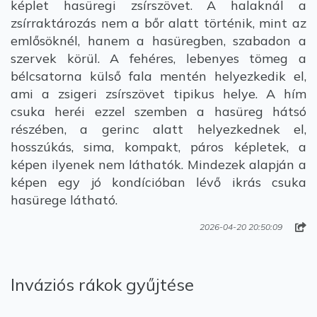
képlet hasüregi zsírszövet. A halaknál a
zsírraktározás nem a bőr alatt történik, mint az
emlősöknél, hanem a hasüregben, szabadon a
szervek körül. A fehéres, lebenyes tömeg a
bélcsatorna külső fala mentén helyezkedik el,
ami a zsigeri zsírszövet tipikus helye. A hím
csuka heréi ezzel szemben a hasüreg hátsó
részében, a gerinc alatt helyezkednek el,
hosszúkás, sima, kompakt, páros képletek, a
képen ilyenek nem láthatók. Mindezek alapján a
képen egy jó kondícióban lévő ikrás csuka
hasürege látható.
2026-04-20 20:50:09
Inváziós rákok gyűjtése