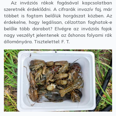
Az inváziós rákok fogásával kapcsolatban
szeretnék érdeklődni. A cifrarák invazív faj, már
többet is fogtam belőlük horgászat közben. Az
érdekelne, hogy legálisan, célzottan foghatok-e
belőle több darabot? Elvégre az inváziós fajok
nagy veszélyt jelentenek az őshonos folyami rák
állományára. Tisztelettel: F. T.