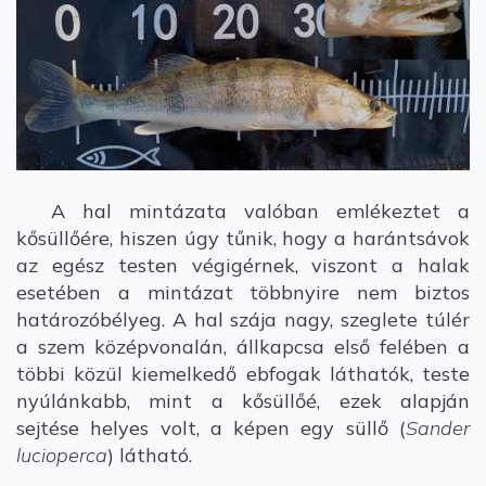
A hal mintázata valóban emlékeztet a
kősüllőére, hiszen úgy tűnik, hogy a harántsávok
az egész testen végigérnek, viszont a halak
esetében a mintázat többnyire nem biztos
határozóbélyeg. A hal szája nagy, szeglete túlér
a szem középvonalán, állkapcsa első felében a
többi közül kiemelkedő ebfogak láthatók, teste
nyúlánkabb, mint a kősüllőé, ezek alapján
sejtése helyes volt, a képen egy süllő (
Sander
lucioperca
) látható.