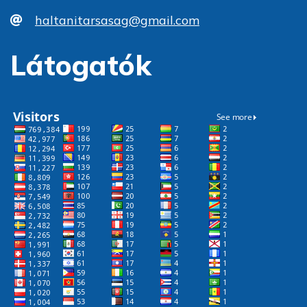
haltanitarsasag@gmail.com
Látogatók