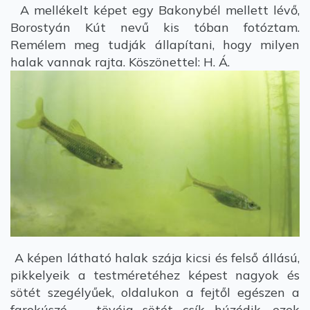
A mellékelt képet egy Bakonybél mellett lévő,
Borostyán Kút nevű kis tóban fotóztam.
Remélem meg tudják állapítani, hogy milyen
halak vannak rajta. Köszönettel: H. Á.
A képen látható halak szája kicsi és felső állású,
pikkelyeik a testméretéhez képest nagyok és
sötét szegélyűek, oldalukon a fejtől egészen a
farokúszó tövéig sötét csík húzódik, ezek