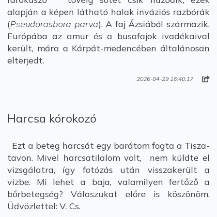
alapján a képen látható halak inváziós razbórák
(
Pseudorasbora parva
). A faj Ázsiából származik,
Európába az amur és a busafajok ivadékaival
került, mára a Kárpát-medencében általánosan
elterjedt.
2026-04-29 16:40:17
Harcsa kórokozó
Ezt a beteg harcsát egy barátom fogta a Tisza-
tavon. Mivel harcsatilalom volt, nem küldte el
vizsgálatra, így fotózás után visszakerült a
vízbe. Mi lehet a baja, valamilyen fertőző a
bőrbetegség? Válaszukat előre is köszönöm.
Üdvözlettel: V. Cs.