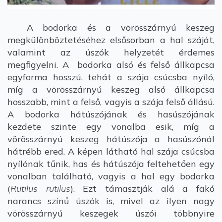
A bodorka és a vörösszárnyú keszeg
megkülönböztetéséhez elsősorban a hal száját,
valamint az úszók helyzetét érdemes
megfigyelni. A bodorka alsó és felső állkapcsa
egyforma hosszú, tehát a szája csúcsba nyíló,
míg a vörösszárnyú keszeg alsó állkapcsa
hosszabb, mint a felső, vagyis a szája felső állású.
A bodorka hátúszójának és hasúszójának
kezdete szinte egy vonalba esik, míg a
vörösszárnyú keszeg hátúszója a hasúszónál
hátrébb ered. A képen látható hal szája csúcsba
nyílónak tűnik, has és hátúszója feltehetően egy
vonalban található, vagyis a hal egy bodorka
(
Rutilus rutilus
). Ezt támasztják alá a fakó
narancs színű úszók is, mivel az ilyen nagy
vörösszárnyú keszegek úszói többnyire