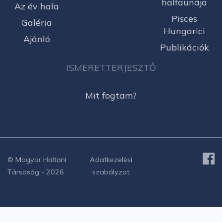
halfaunája
Az év hala
Pisces
Galéria
Hungarici
Ajánló
Publikációk
ISMERETTERJESZTŐ
Mit fogtam?
© Magyar Haltani
Adatkezelési
Társaság - 2026
szabályzat