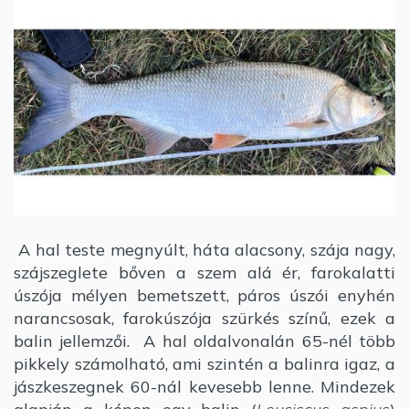
A hal teste megnyúlt, háta alacsony, szája nagy,
szájszeglete bőven a szem alá ér, farokalatti
úszója mélyen bemetszett, páros úszói enyhén
narancsosak, farokúszója szürkés színű, ezek a
balin jellemzői. A hal oldalvonalán 65-nél több
pikkely számolható, ami szintén a balinra igaz, a
jászkeszegnek 60-nál kevesebb lenne. Mindezek