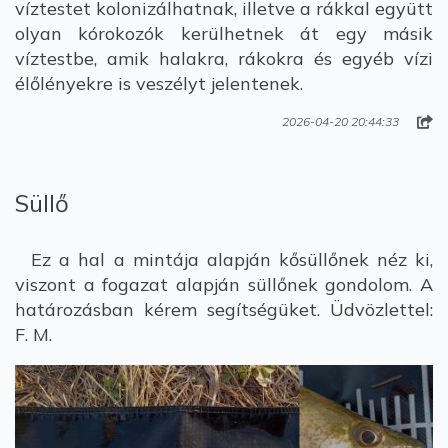
víztestet kolonizálhatnak, illetve a rákkal együtt
olyan kórokozók kerülhetnek át egy másik
víztestbe, amik halakra, rákokra és egyéb vízi
élőlényekre is veszélyt jelentenek.
2026-04-20 20:44:33
Süllő
Ez a hal a mintája alapján kősüllőnek néz ki,
viszont a fogazat alapján süllőnek gondolom. A
határozásban kérem segítségüket. Üdvözlettel:
F. M.