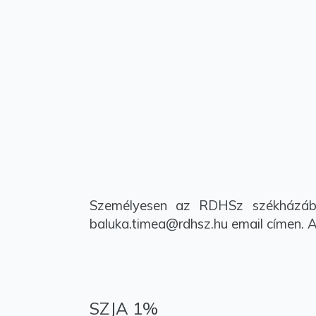
Személyesen az RDHSz székházában
baluka.timea@rdhsz.hu email címen. A
SZJA 1%