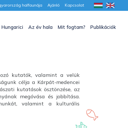
yarország halfaunája
Ajánló
Kapcsolat
 Hungarici
Az év hala
Mit fogtam?
Publikációk
kozó kutatók, valamint a velük
aságunk célja a Kárpát-medencei
lászati kutatások ösztönzése, az
ányának megóvása és jobbítása.
unkát, valamint a kulturális