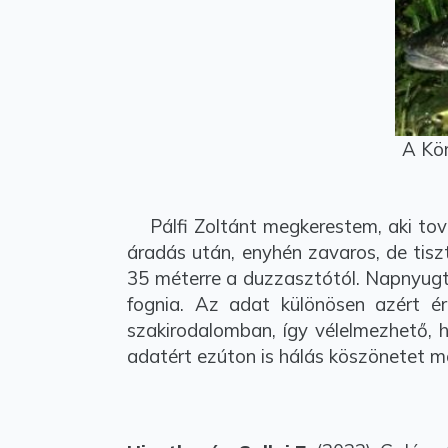
A Kör
Pálfi Zoltánt megkerestem, aki tová
áradás után, enyhén zavaros, de tisz
35 méterre a duzzasztótól. Napnyugt
fognia. Az adat különösen azért é
szakirodalomban, így vélelmezhető, 
adatért ezúton is hálás köszönetet m