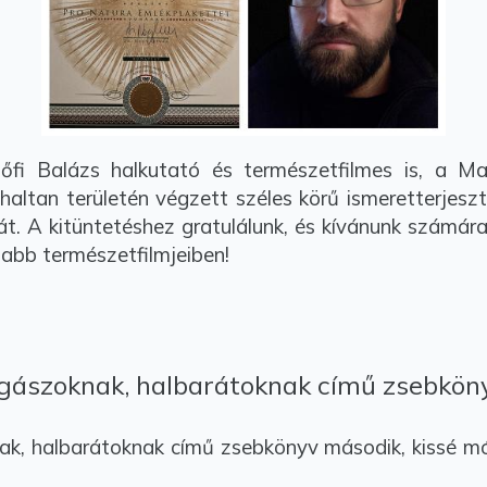
i Balázs halkutató és természetfilmes is, a Mag
ltan területén végzett széles körű ismeretterjeszt
át. A kitüntetéshez gratulálunk, és kívánunk számá
jabb természetfilmjeiben!
rgászoknak, halbarátoknak című zsebkön
k, halbarátoknak című zsebkönyv második, kissé m