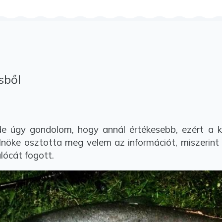
sből
 de úgy gondolom, hogy annál értékesebb, ezért a
lnöke osztotta meg velem az információt, miszerint
lócát fogott.