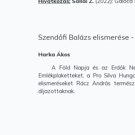
(2022): Galóca 
Hivatkozás:
Sallai Z.
Szendőfi Balázs elismerése 
Harka Ákos
A Föld Napja és az Erdők Nemzet
Emlékplaketteket, a Pro Silva Hunga
elismeréseket Rácz András természe
díjazottaknak.