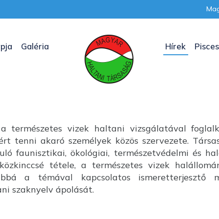
Mag
pja
Galéria
Hírek
Pisces
a természetes vizek haltani vizsgálatával foglal
nkért tenni akaró személyek közös szervezete. Társ
uló faunisztikai, ökológiai, természetvédelmi és ha
özkinccsé tétele, a természetes vizek halállom
ábbá a témával kapcsolatos ismeretterjesztő m
i szaknyelv ápolását.