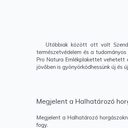
Utóbbiak között ott volt Szendőf
természetvédelem és a tudományos ha
Pro Natura Emlékplakettet vehetett 
jövőben is gyönyörködhessünk új és ú
Megjelent a Halhatározó ho
Megjelent a Halhatározó horgászokna
fogy.