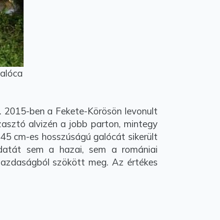
galóca
. 2015-ben a Fekete-Körösön levonult
zasztó alvizén a jobb parton, mintegy
45 cm-es hosszúságú galócát sikerült
adatát sem a hazai, sem a romániai
ógazdaságból szökött meg. Az értékes