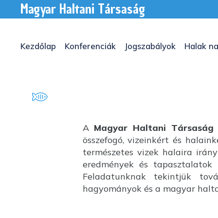
Magyar Haltani Társaság
Kezdőlap
Konferenciák
Jogszabályok
Halak na
A
Magyar Haltani Társaság
összefogó, vizeinkért és halai
természetes vizek halaira irány
eredmények és tapasztalatok k
Feladatunknak tekintjük tov
hagyományok és a magyar haltan