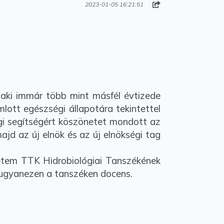
2023-01-05 16:21:51
aki immár több mint másfél évtizede
lott egészségi állapotára tekintettel
igi segítségért köszönetet mondott az
jd az új elnök és az új elnökségi tag
etem TTK Hidrobiológiai Tanszékének
 ugyanezen a tanszéken docens.