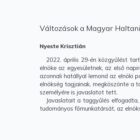
Változások a Magyar Haltan
Nyeste Krisztián
2022. április 29-én közgyűlést tar
elnöke az egyesületnek, az első napi
azonnali hatállyal lemond az elnöki 
elnökség tagjainak, megköszönte a tá
személyére is javaslatot tett.
Javaslatait a taggyűlés elfogadta,
tudományos főmunkatársát, az elnöksé