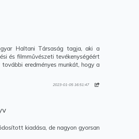
yar Haltani Társaság tagja, aki a
ési és filmművészeti tevékenységéért
ra további eredményes munkát, hogy a
2023-01-05 16:51:47
yv
ódosított kiadása, de nagyon gyorsan