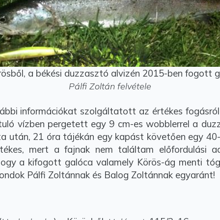
ösből, a békési duzzasztó alvizén 2015-ben fogott 
Pálfi Zoltán felvétele
bbi információkat szolgáltatott az értékes fogásról
tuló vízben pergetett egy 9 cm-es wobblerrel a duz
a után, 21 óra tájékán egy kapást követően egy 40-
rtékes, mert a fajnak nem találtam előfordulási 
hogy a kifogott galóca valamely Körös-ág menti t
ondok Pálfi Zoltánnak és Balog Zoltánnak egyaránt!