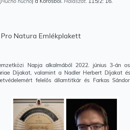
(
) a Körösből.
. 115/2: 16.
Hucho hucho
Halászat
- Pro Natura Emlékplakett
közi Napja alkalmából 2022. június 3-án oszt
riae Díjakat, valamint a Nadler Herbert Díjakat és 
tvédelemért felelős államtitkár és Farkas Sándor