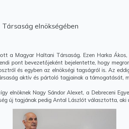
i Társaság elnökségében
tott a Magyar Haltani Társaság. Ezen Harka Ákos, 
rendi pont bevezetőjeként bejelentette, hogy megrom
posztról és egyben az elnökségi tagságról is. Az edd
rsaság aktív és pártoló tagjainak a támogatását, ma
 így elnöknek Nagy Sándor Alexet, a Debreceni Egy
g új tagjának pedig Antal Lászlót választotta, aki