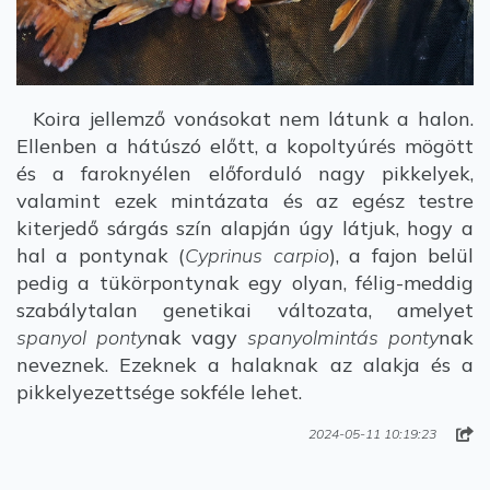
Koira jellemző vonásokat nem látunk a halon.
Ellenben a hátúszó előtt, a kopoltyúrés mögött
és a faroknyélen előforduló nagy pikkelyek,
valamint ezek mintázata és az egész testre
kiterjedő sárgás szín alapján úgy látjuk, hogy a
hal a pontynak (
Cyprinus carpio
), a fajon belül
pedig a tükörpontynak egy olyan, félig-meddig
szabálytalan genetikai változata, amelyet
spanyol ponty
nak vagy
spanyolmintás ponty
nak
neveznek. Ezeknek a halaknak az alakja és a
pikkelyezettsége sokféle lehet.
2024-05-11 10:19:23