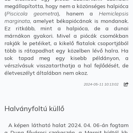
megállapította, hogy nem a közönséges halpióca
(
Piscicola geometra
), hanem a
Hemiclepsis
marginata
, amelyet békapiócának is mondanak.
Ez ritkább, mint a halpióca, de a dunai
márnákon gyakori. Mivel a piócák csomókban
rakják le petéiket, a kikelő fiatalok csoportjából
több is rátapadhat egy közelben lévő halra. Ha
sok tapad meg egy kisebb példányon, a
vérszívásuk visszatarthatja a hal fejlődését, de
életveszélyt általában nem okoz.
2024-05-11 10:13:02
Halványfoltú küllő
A képen látható halat 2024. 04. 06-án fogtam
a Duna fővárosi szakaszán, a Margit-hídtól kb.