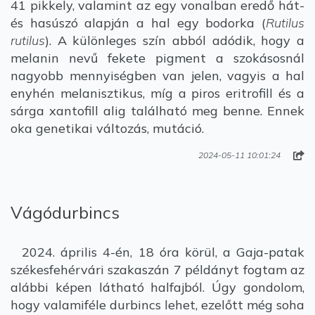
41 pikkely, valamint az egy vonalban eredő hát-
és hasúszó alapján a hal egy bodorka (
Rutilus
rutilus
). A különleges szín abból adódik, hogy a
melanin nevű fekete pigment a szokásosnál
nagyobb mennyiségben van jelen, vagyis a hal
enyhén melanisztikus, míg a piros eritrofill és a
sárga xantofill alig található meg benne. Ennek
oka genetikai változás, mutáció.
2024-05-11 10:01:24
Vágódurbincs
2024. április 4-én, 18 óra körül, a Gaja-patak
székesfehérvári szakaszán 7 példányt fogtam az
alábbi képen látható halfajból. Úgy gondolom,
hogy valamiféle durbincs lehet, ezelőtt még soha