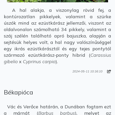
A hal alakja, a viszonylag rövid fej, a
kontúrozatlan pikkelyek, valamint a szürke
úszók mind az ezüstkárász jellemzői, viszont az
oldalvonalon számolható 34 pikkely, valamint a
száj szélén található apró bajuszka, alapján a
sejtésük helyes volt, a hal nagy valószínűséggel
egy ikrás ezüstkárásztól és egy tejes pontytól
származó ezüstkárász-ponty hibrid (
Carassius
gibelio
x
Cyprinus carpio
).
2024-05-11 10:16:10
Békapióca
Vác és Verőce határán, a Dunában fogtam ezt
a márnát (
Barbus barbus
), melyet az