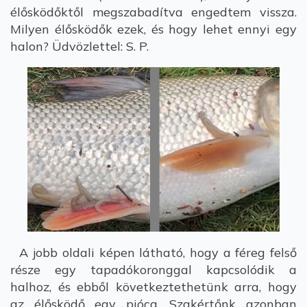
élősködőktől megszabadítva engedtem vissza.
Milyen élősködők ezek, és hogy lehet ennyi egy
halon? Üdvözlettel: S. P.
A jobb oldali képen látható, hogy a féreg felső
része egy tapadókoronggal kapcsolódik a
halhoz, és ebből következtethetünk arra, hogy
az élősködő egy pióca. Szakértőnk azonban