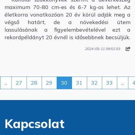
maximum 70-80 cm-es és 6-7 kg-os lehet. Az
életkorra vonatkozóan 20 év körül adják meg a
végső határt, de a növekedési ütem
lassulásának a figyelembevételével ezt a
rekordpéldányt 20 évnél is idősebbnek becsüljük.
2024-05-11 09:51:53
...
27
28
29
30
31
32
33
...
Kapcsolat