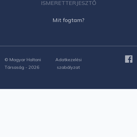
ISMERETTERJESZTŐ
Mit fogtam?
© Magyar Haltani
Adatkezelési
Társaság - 2026
szabályzat