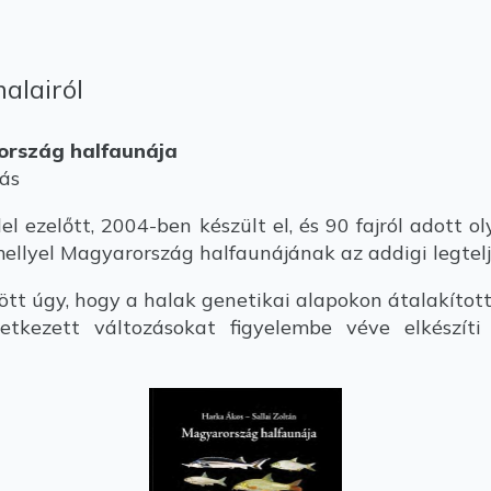
alairól
rország halfaunája
adás
 ezelőtt, 2004-ben készült el, és 90 fajról adott ol
amellyel Magyarország halfaunájának az addigi legtel
ött úgy, hogy a halak genetikai alapokon átalakítot
etkezett változásokat figyelembe véve elkészíti