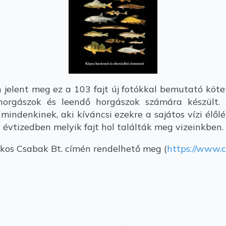
ent meg ez a 103 fajt új fotókkal bemutató kötet
 horgászok és leendő horgászok számára készült. 
indenkinek, aki kíváncsi ezekre a sajátos vízi élőlé
évtizedben melyik fajt hol találták meg vizeinkben.
skos Csabak Bt. címén rendelhető meg (
https://www.c