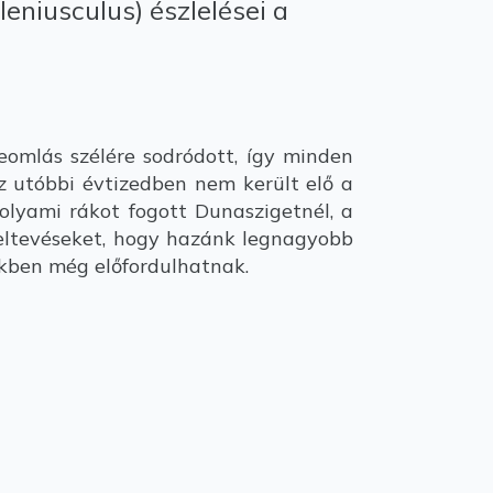
leniusculus) észlelései a
omlás szélére sodródott, így minden
az utóbbi évtizedben nem került elő a
olyami rákot fogott Dunaszigetnél, a
 feltevéseket, hogy hazánk legnagyobb
ekben még előfordulhatnak.