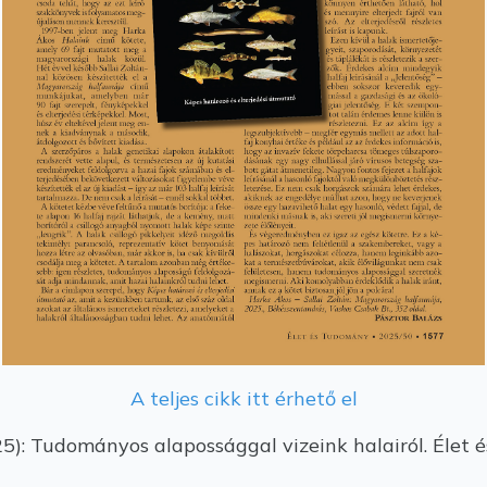
A teljes cikk itt érhető el
25): Tudományos alapossággal vizeink halairól. Élet