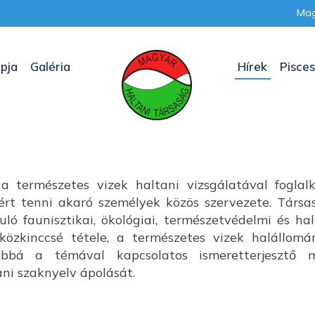
Mag
pja
Galéria
Hírek
Pisces
a természetes vizek haltani vizsgálatával foglal
nkért tenni akaró személyek közös szervezete. Társ
uló faunisztikai, ökológiai, természetvédelmi és ha
özkinccsé tétele, a természetes vizek halállom
ábbá a témával kapcsolatos ismeretterjesztő m
i szaknyelv ápolását.