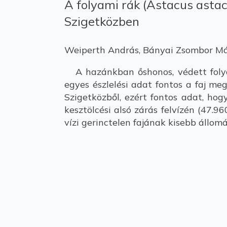
A folyami rák (Astacus astacu
Szigetközben
Weiperth András, Bányai Zsombor Már
A hazánkban őshonos, védett folyam
egyes észlelési adat fontos a faj me
Szigetközből, ezért fontos adat, ho
kesztölcési alsó zárás felvízén (47.
vízi gerinctelen fajának kisebb állo