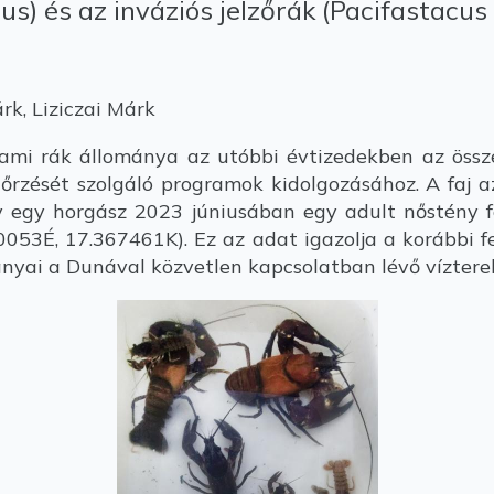
s) és az inváziós jelzőrák (Pacifastacus 
k, Liziczai Márk
i rák állománya az utóbbi évtizedekben az össze
gőrzését szolgáló programok kidolgozásához. A faj 
gy egy horgász 2023 júniusában egy adult nőstény f
960053É, 17.367461K). Ez az adat igazolja a korábbi
mányai a Dunával közvetlen kapcsolatban lévő vízter