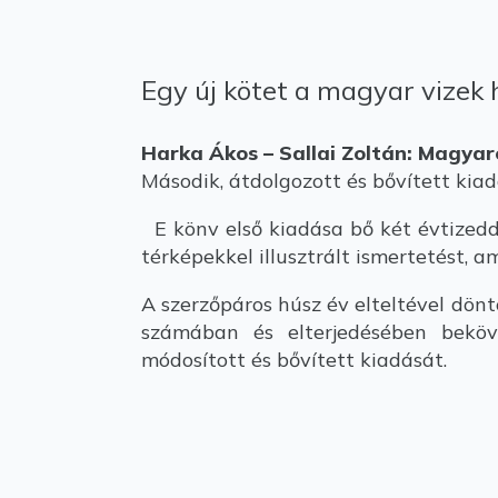
Egy új kötet a magyar vizek h
Harka Ákos – Sallai Zoltán: Magya
Második, átdolgozott és bővített ki
E könv első kiadása bő két évtizeddel
térképekkel illusztrált ismertetést, 
A szerzőpáros húsz év elteltével dönt
számában és elterjedésében beköv
módosított és bővített kiadását.