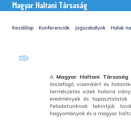
Magyar Haltani Társaság
Kezdőlap
Konferenciák
Jogszabályok
Halak na
A
Magyar Haltani Társaság
összefogó, vizeinkért és halai
természetes vizek halaira irány
eredmények és tapasztalatok k
Feladatunknak tekintjük tov
hagyományok és a magyar haltan