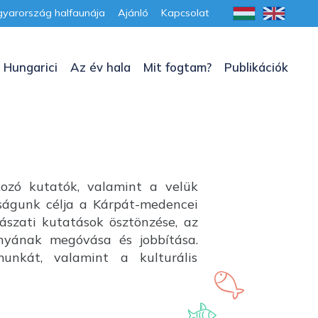
yarország halfaunája
Ajánló
Kapcsolat
 Hungarici
Az év hala
Mit fogtam?
Publikációk
kozó kutatók, valamint a velük
aságunk célja a Kárpát-medencei
lászati kutatások ösztönzése, az
ányának megóvása és jobbítása.
unkát, valamint a kulturális