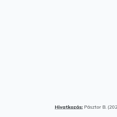
Hivatkozás:
Pásztor B. (20