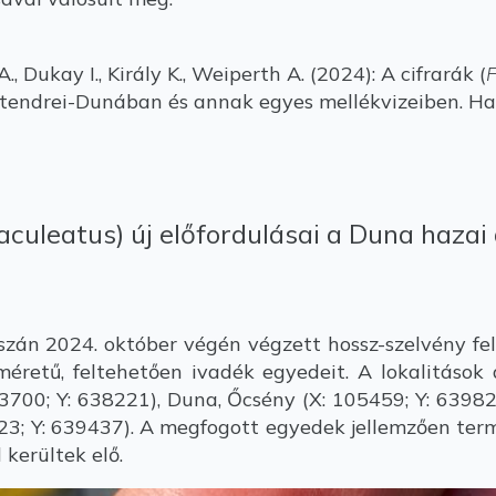
., Dukay I., Király K., Weiperth A. (2024): A cifrarák (
F
ntendrei-Dunában és annak egyes mellékvizeiben. Ha
aculeatus) új előfordulásai a Duna hazai
án 2024. október végén végzett hossz-szelvény fe
méretű, feltehetően ivadék egyedeit. A lokalitások 
3700; Y: 638221), Duna, Őcsény (X: 105459; Y: 63982
23; Y: 639437). A megfogott egyedek jellemzően term
 kerültek elő.