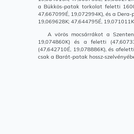
a Bükkös-patak torkolat feletti 16
47,667099É, 19,072994K), és a Dera-
19,069628K; 47,644795É, 19,071011K
A vörös mocsárrákot a Szentendre
19,074860K) és a feletti (47,6073
(47,642710É, 19,078886K), és afelet
csak a Barát-patak hossz-szelvényében