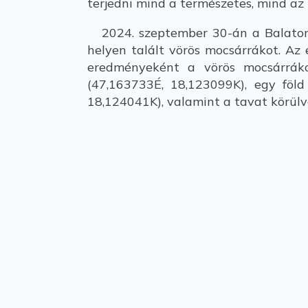
terjedni mind a természetes, mind az 
2024. szeptember 30-án a Balaton-
helyen talált vörös mocsárrákot. Az 
eredményeként a vörös mocsárráko
(47,163733É, 18,123099K), egy föld
18,124041K), valamint a tavat körülve