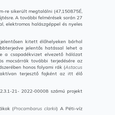
-re sikerült megtalálni (47,150875É,
űjtésre. A további felmérések során 27
al, elektromos halászgéppel és nyeles
elentősen kitett élőhelyeken bárhol
bbterjedve jelentős hatással lehet a
tve a csapadékvizet elvezető hálózat
rös mocsárrák további terjedésére az
ndszerében honos folyami rák (
Astacus
 aktívan terjesztő fajként az itt élő
.3.1-21- 2022-00008 számú projekt
ákok (
Procambarus clarkii
) A Péti-víz