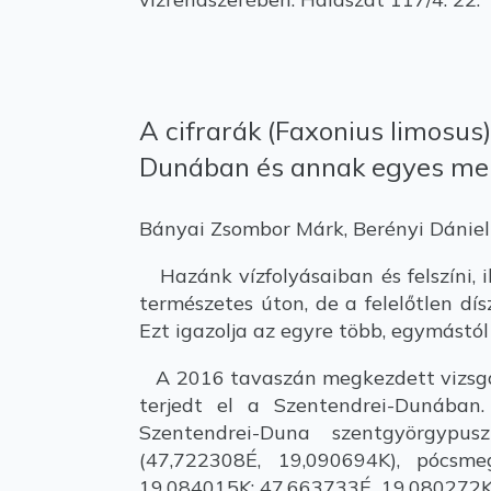
A cifrarák (Faxonius limosus
Dunában és annak egyes mel
Bányai Zsombor Márk, Berényi Dániel 
Hazánk vízfolyásaiban és felszíni, il
természetes úton, de a felelőtlen dí
Ezt igazolja az egyre több, egymástól 
A 2016 tavaszán megkezdett vizsgála
terjedt el a Szentendrei-Dunában.
Szentendrei-Duna szentgyörgypusz
(47,722308É, 19,090694K), pócsme
19,084015K; 47,663733É, 19,080272K)