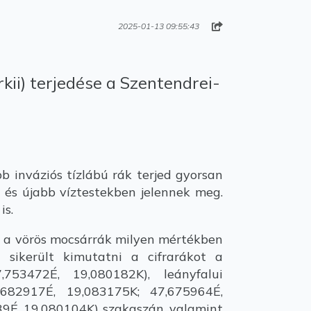
2025-01-13 09:55:43
kii) terjedése a Szentendrei-
bb inváziós tízlábú rák terjed gyorsan
b és újabb víztestekben jelennek meg.
is.
s a vörös mocsárrák milyen mértékben
 sikerült kimutatni a cifrarákot a
,753472É, 19,080182K), leányfalui
,682917É, 19,083175K; 47,675964É,
39É, 19,080104K) szakaszán, valamint