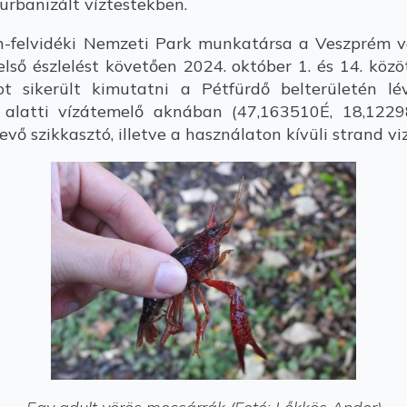
urbanizált víztestekben.
felvidéki Nemzeti Park munkatársa a Veszprém vá
első észlelést követően 2024. október 1. és 14. köz
t sikerült kimutatni a Pétfürdő belterületén l
 alatti vízátemelő aknában (47,163510É, 18,12298
vő szikkasztó, illetve a használaton kívüli strand v