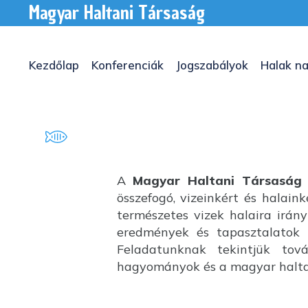
Magyar Haltani Társaság
Kezdőlap
Konferenciák
Jogszabályok
Halak na
A
Magyar Haltani Társaság
összefogó, vizeinkért és halai
természetes vizek halaira irány
eredmények és tapasztalatok k
Feladatunknak tekintjük tov
hagyományok és a magyar haltan