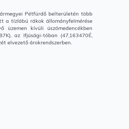
rmegyei Pétfürdő belterületén több
ött a tízlábú rákok állományfelmérése
évő üzemen kívüli úszómedencékben
7K), az Ifjúsági-tóban (47,163470É,
izét elvezető árokrendszerben.