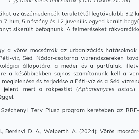
Egy adult vörös mocsárrák (Fotó: Lőkkös Andor)
ot az úszómedencék területétől legtávolabb 3,2 km
 7 hím, 5 nőstény és 12 juvenilis egyed került begy
ányt sikerült befognunk. A felméréseket rákvarsákk
 a vörös mocsárrák az urbanizációs hatásoknak j
éti-víz, Séd, Nádor-csatorna vízrendszereken tová
 ökológiai állapotára, a meder és a partfalak, ille
nére a későbbiekben sajnos számítanunk kell a vö
 megjelenése és terjedése a Péti-víz és a Séd vízre
 jelent, mert a rákpestist (
Aphanomyces astaci
)
éggel.
zéchenyi Terv Plusz program keretében az RRF-2
., Berényi D. A., Weiperth A. (2024): Vörös mocsárr