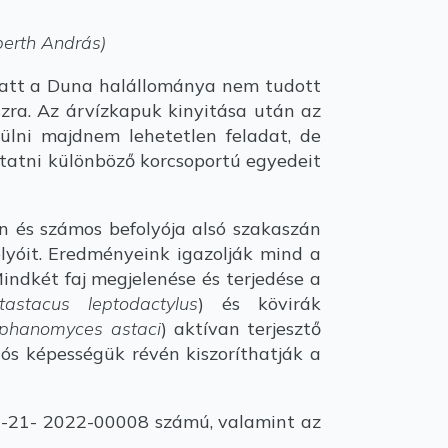
perth András)
att a Duna halállománya nem tudott
zra. Az árvízkapuk kinyitása után az
ülni majdnem lehetetlen feladat, de
utatni különböző korcsoportú egyedeit
n és számos befolyója alsó szakaszán
olyóit. Eredményeink igazolják mind a
Mindkét faj megjelenése és terjedése a
tastacus leptodactylus
) és kövirák
phanomyces astaci
) aktívan terjesztő
iós képességük révén kiszoríthatják a
1-21- 2022-00008 számú, valamint az