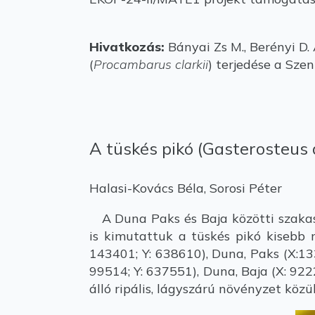
Hivatkozás:
Bányai Zs M., Berényi D. A
(
Procambarus clarkii
) terjedése a Sze
A tüskés pikó (Gasterosteus 
Halasi-Kovács Béla, Sorosi Péter
A Duna Paks és Baja közötti szakasz
is kimutattuk a tüskés pikó kisebb 
143401; Y: 638610), Duna, Paks (X:13
99514; Y: 637551), Duna, Baja (X: 922
álló ripális, lágyszárú növényzet közül