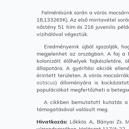
Felmérésünk során a vörös mocsárrák
18,133269K). Az első mintavétel során
nőstény 51 hím és 216 juvenilis péld
vízihálóval végeztük.
Eredményeink újból igazolják, hogy
megjelenhet az országban. A faj a P
kolonizált élőhelyek fajkészletére,
állapotára. A gyérítési akciók elle
érintett területen. A vörös mocsárrák
astacus
) állományára is kockázatot
populációkat megfertőzheti a betegs
A cikkben bemutatott kutatás a S
támogatásával valósult meg.
Hivatkozás:
Lőkkös A., Bányai Zs. M
vízrendszerében. Halászat 117/4: 22.