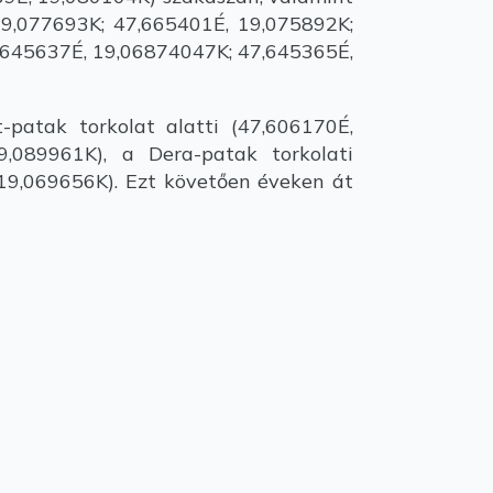
19,077693K; 47,665401É, 19,075892K;
7,645637É, 19,06874047K; 47,645365É,
atak torkolat alatti (47,606170É,
9,089961K), a Dera-patak torkolati
 19,069656K). Ezt követően éveken át