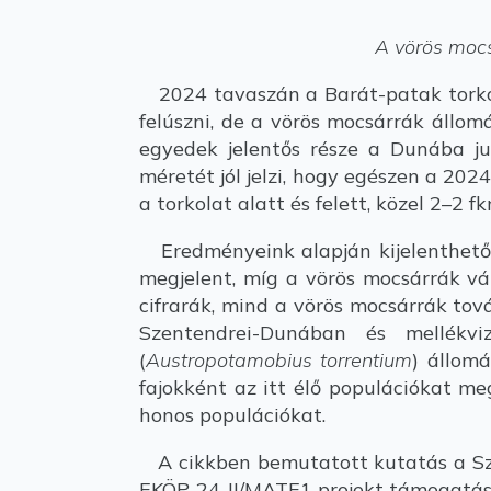
A vörös mocs
2024 tavaszán a Barát-patak torko
felúszni, de a vörös mocsárrák állo
egyedek jelentős része a Dunába ju
méretét jól jelzi, hogy egészen a 20
a torkolat alatt és felett, közel 2–2 
Eredményeink alapján kijelenthető, 
megjelent, míg a vörös mocsárrák vál
cifrarák, mind a vörös mocsárrák tová
Szentendrei-Dunában és mellékv
(
Austropotamobius torrentium
) állomá
fajokként az itt élő populációkat me
honos populációkat.
A cikkben bemutatott kutatás a Szé
EKÖP-24-II/MATE1 projekt támogatás