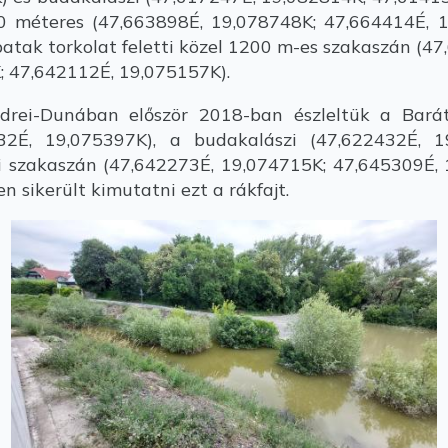
00 méteres (47,663898É, 19,078748K; 47,664414É, 
patak torkolat feletti közel 1200 m-es szakaszán (4
; 47,642112É, 19,075157K).
i-Dunában először 2018-ban észleltük a Barát-p
32É, 19,075397K), a budakalászi (47,622432É, 1
ti szakaszán (47,642273É, 19,074715K; 47,645309É,
 sikerült kimutatni ezt a rákfajt.