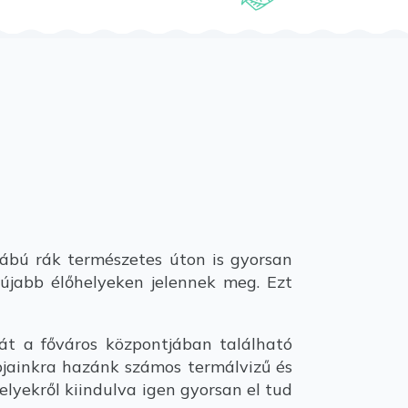
zlábú rák természetes úton is gyorsan
 újabb élőhelyeken jelennek meg. Ezt
t a főváros központjában található
jainkra hazánk számos termálvizű és
elyekről kiindulva igen gyorsan el tud