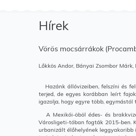
Hírek
Vörös mocsárrákok (Procambar
Lőkkös Andor, Bányai Zsombor Márk, 
Hazánk állóvizeiben, felszíni és fel
terjed, de egyes korábban leírt faj
igazolja, hogy egyre több, egymástól tá
A Mexikói-öböl édes- és brakkvize
Városligeti-tóban fogták 2015-ben.
urbanizált élőhelyének leggyakoribb i