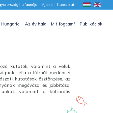
yarország halfaunája
Ajánló
Kapcsolat
 Hungarici
Az év hala
Mit fogtam?
Publikációk
kozó kutatók, valamint a velük
aságunk célja a Kárpát-medencei
lászati kutatások ösztönzése, az
ányának megóvása és jobbítása.
unkát, valamint a kulturális