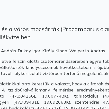
) és a vörös mocsárrák (Procambarus clar
lékvizeiben
András, Dukay Igor, Király Kinga, Weiperth András
letve felszín alatti csatornarendszereiben egyre tö
szállattartók kihelyezéseinek következtében is újab
távoli, olykor izolált víztérben történő megjelenésük 
tinkkal arra kerestük a választ, hogy a cifrarák é
 A tízlábúrák-állomány felmérése eredményeként
tai (47,804258É, 19,007748K), tahitótfalui (47
gyeri (47,709431É, 19,092663K), szentendrei 47
 és budakalászi (47,617247É, 19,082814K; 47,6141