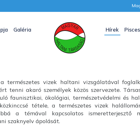
Mag
pja
Galéria
Hírek
Pisces
a természetes vizek haltani vizsgálatával foglal
nkért tenni akaró személyek közös szervezete. Társ
uló faunisztikai, ökológiai, természetvédelmi és ha
özkinccsé tétele, a természetes vizek halállom
ábbá a témával kapcsolatos ismeretterjesztő m
i szaknyelv ápolását.