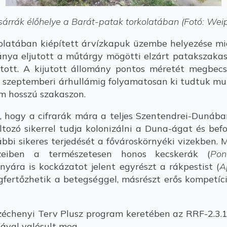
árrák élőhelye a Barát-patak torkolatában (Fotó: Wei
latában kiépített árvízkapuk üzembe helyezése mi
mánya eljutott a műtárgy mögötti elzárt patakszakas
tott. A kijutott állomány pontos méretét megbecs
24 szeptemberi árhullámig folyamatosan ki tudtuk m
fkm hosszú szakaszon.
hogy a cifrarák mára a teljes Szentendrei-Dunába
tozó sikerrel tudja kolonizálni a Duna-ágat és bef
bbi sikeres terjedését a fővároskörnyéki vizekben. 
izeiben a természetesen honos kecskerák (
Pon
nyára is kockázatot jelent egyrészt a rákpestist (
A
gfertőzhetik a betegséggel, másrészt erős kompetíc
chenyi Terv Plusz program keretében az RRF-2.3.
ával valósult meg.