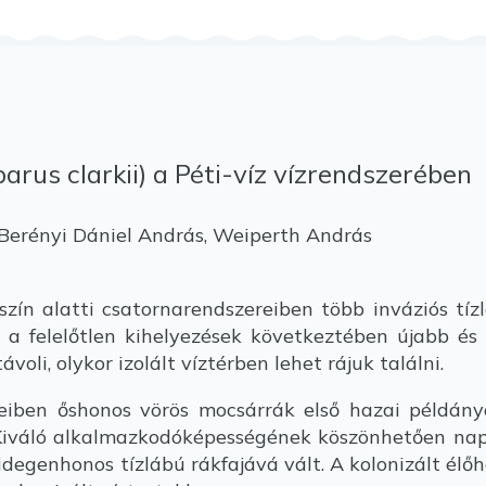
us clarkii) a Péti-víz vízrendszerében
Berényi Dániel András, Weiperth András
szín alatti csatornarendszereiben több inváziós tí
ok a felelőtlen kihelyezések következtében újabb és
voli, olykor izolált víztérben lehet rájuk találni.
iben őshonos vörös mocsárrák első hazai példányá
 Kiváló alkalmazkodóképességének köszönhetően nap
degenhonos tízlábú rákfajává vált. A kolonizált élőh