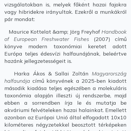
vizsgálatokban is, melyek főként hazai fajokra
vagy hibridekre irányultak. Ezekről a munkákról
pár mondat:
Maurice Kottelat &amp; Jörg Freyhof
Handbook
of European Freshwater Fishes
(2007) című
könyve modern taxonómiai keretet adott
Európa teljes édesvízi halfaunájának, beleértve
hazánk jellegzetességeit is.
Harka Ákos & Sallai Zoltán
Magyarország
halfaunája
című könyvének a 2025-ben kiadott
második kiadása teljes egészében a molekuláris
taxonómia alapján illeszti új rendszerbe, majd
ebben a sorrendben írja le és mutatja be
akváriumi felvételeken hazai halainkat. Emellett
azonban az Európai Unió által elfogadott 10x10
kilométeres négyzetekkel beosztott térképeken