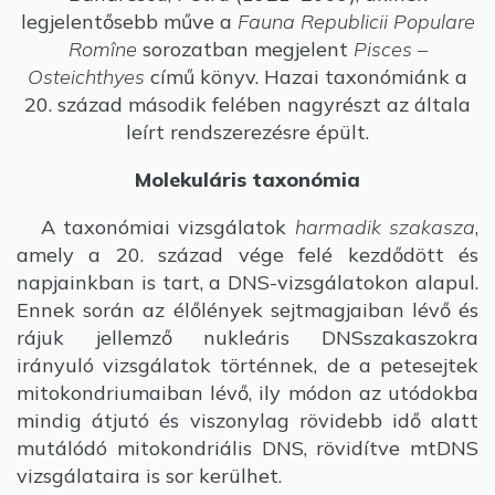
legjelentősebb műve a
Fauna Republicii Populare
Romîne
sorozatban megjelent
Pisces –
Osteichthyes
című könyv. Hazai taxonómiánk a
20. század második felében nagyrészt az általa
leírt rendszerezésre épült.
Molekuláris taxonómia
A taxonómiai vizsgálatok
harmadik szakasza
,
amely a 20. század vége felé kezdődött és
napjainkban is tart, a DNS-vizsgálatokon alapul.
Ennek során az élőlények sejtmagjaiban lévő és
rájuk jellemző nukleáris DNSszakaszokra
irányuló vizsgálatok történnek, de a petesejtek
mitokondriumaiban lévő, ily módon az utódokba
mindig átjutó és viszonylag rövidebb idő alatt
mutálódó mitokondriális DNS, rövidítve mtDNS
vizsgálataira is sor kerülhet.