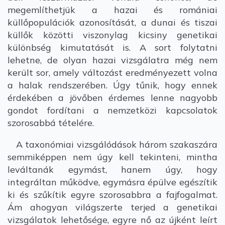
megemlíthetjük a hazai és romániai
küllőpopulációk azonosítását, a dunai és tiszai
küllők közötti viszonylag kicsiny genetikai
különbség kimutatását is. A sort folytatni
lehetne, de olyan hazai vizsgálatra még nem
került sor, amely változást eredményezett volna
a halak rendszerében. Úgy tűnik, hogy ennek
érdekében a jövőben érdemes lenne nagyobb
gondot fordítani a nemzetközi kapcsolatok
szorosabbá tételére.
A taxonómiai vizsgálódások három szakaszára
semmiképpen nem úgy kell tekinteni, mintha
leváltanák egymást, hanem úgy, hogy
integráltan működve, egymásra épülve egészítik
ki és szűkítik egyre szorosabbra a fajfogalmat.
Ám ahogyan világszerte terjed a genetikai
vizsgálatok lehetősége, egyre nő az újként leírt