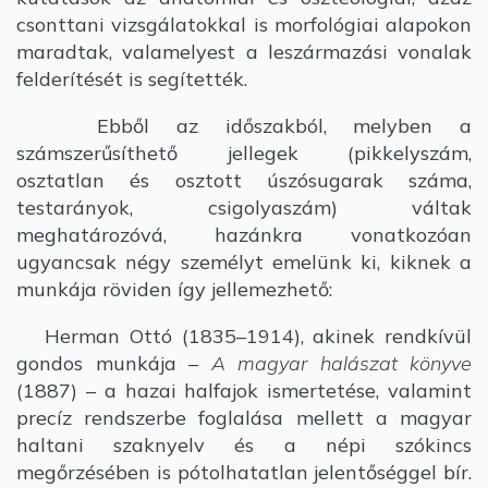
csonttani vizsgálatokkal is morfológiai alapokon
maradtak, valamelyest a leszármazási vonalak
felderítését is segítették.
Ebből az időszakból, melyben a
számszerűsíthető jellegek (pikkelyszám,
osztatlan és osztott úszósugarak száma,
testarányok, csigolyaszám) váltak
meghatározóvá, hazánkra vonatkozóan
ugyancsak négy személyt emelünk ki, kiknek a
munkája röviden így jellemezhető:
Herman Ottó (1835–1914), akinek rendkívül
gondos munkája –
A magyar halászat könyve
(1887) – a hazai halfajok ismertetése, valamint
precíz rendszerbe foglalása mellett a magyar
haltani szaknyelv és a népi szókincs
megőrzésében is pótolhatatlan jelentőséggel bír.