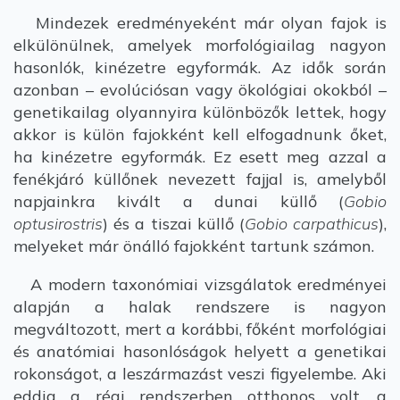
Mindezek eredményeként már olyan fajok is
elkülönülnek, amelyek morfológiailag nagyon
hasonlók, kinézetre egyformák. Az idők során
azonban – evolúciósan vagy ökológiai okokból –
genetikailag olyannyira különbözők lettek, hogy
akkor is külön fajokként kell elfogadnunk őket,
ha kinézetre egyformák. Ez esett meg azzal a
fenékjáró küllőnek nevezett fajjal is, amelyből
napjainkra kivált a dunai küllő (
Gobio
optusirostris
) és a tiszai küllő (
Gobio carpathicus
),
melyeket már önálló fajokként tartunk számon.
A modern taxonómiai vizsgálatok eredményei
alapján a halak rendszere is nagyon
megváltozott, mert a korábbi, főként morfológiai
és anatómiai hasonlóságok helyett a genetikai
rokonságot, a leszármazást veszi figyelembe. Aki
eddig a régi rendszerben otthonos volt, a