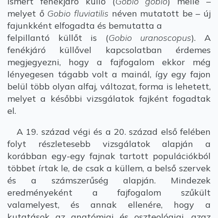
ismert fenékjáró küllő (
Gobio gobio
) mellé –
melyet ő
Gobio fluviatilis
néven mutatott be – új
fajunkként elfogadta és bemutatta a
felpillantó küllőt is (
Gobio uranoscopus
). A
fenékjáró küllővel kapcsolatban érdemes
megjegyezni, hogy a fajfogalom ekkor még
lényegesen tágabb volt a mainál, így egy fajon
belül több olyan alfaj, változat, forma is lehetett,
melyet a későbbi vizsgálatok fajként fogadtak
el.
A 19. század végi és a 20. század első felében
folyt részletesebb vizsgálatok alapján a
korábban egy-egy fajnak tartott populációkból
többet írtak le, de csak a küllem, a belső szervek
és a számszerűség alapján. Mindezek
eredményeként a fajfogalom szűkült
valamelyest, és annak ellenére, hogy a
kutatások az anatómiai és oszteológiai, azaz