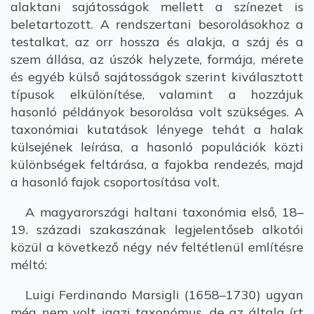
alaktani sajátosságok mellett a színezet is
beletartozott. A rendszertani besorolásokhoz a
testalkat, az orr hossza és alakja, a száj és a
szem állása, az úszók helyzete, formája, mérete
és egyéb külső sajátosságok szerint kiválasztott
típusok elkülönítése, valamint a hozzájuk
hasonló példányok besorolása volt szükséges. A
taxonómiai kutatások lényege tehát a halak
külsejének leírása, a hasonló populációk közti
különbségek feltárása, a fajokba rendezés, majd
a hasonló fajok csoportosítása volt.
A magyarországi haltani taxonómia első, 18–
19. századi szakaszának legjelentőseb alkotói
közül a következő négy név feltétlenül említésre
méltó:
Luigi Ferdinando Marsigli (1658–1730) ugyan
még nem volt igazi taxonómus, de az általa írt