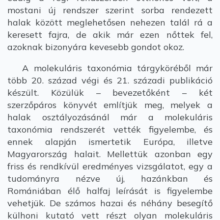
mostani új rendszer szerint sorba rendezett
halak között meglehetősen nehezen talál rá a
keresett fajra, de akik már ezen nőttek fel,
azoknak bizonyára kevesebb gondot okoz.
A molekuláris taxonómia tárgyköréből már
több 20. század végi és 21. századi publikáció
készült. Közülük – bevezetőként – két
szerzőpáros könyvét említjük meg, melyek a
halak osztályozásánál már a molekuláris
taxonómia rendszerét vették figyelembe, és
ennek alapján ismertetik Európa, illetve
Magyarország halait. Mellettük azonban egy
friss és rendkívül eredményes vizsgálatot, egy a
tudományra nézve új, hazánkban és
Romániában élő halfaj leírását is figyelembe
vehetjük. De számos hazai és néhány besegítő
külhoni kutató vett részt olyan molekuláris