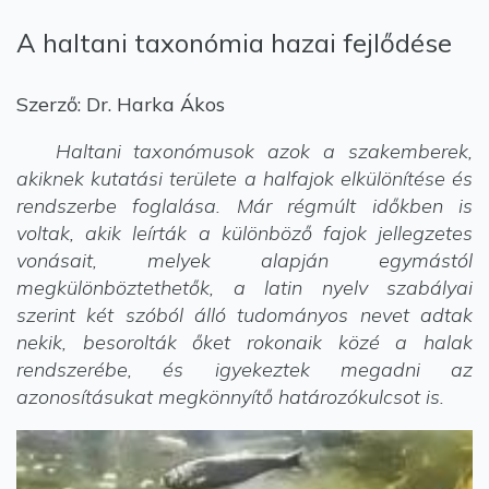
A haltani taxonómia hazai fejlődése
Szerző: Dr. Harka Ákos
Haltani taxonómusok azok a szakemberek,
akiknek kutatási területe a halfajok elkülönítése és
rendszerbe foglalása. Már régmúlt időkben is
voltak, akik leírták a különböző fajok jellegzetes
vonásait, melyek alapján egymástól
megkülönböztethetők, a latin nyelv szabályai
szerint két szóból álló tudományos nevet adtak
nekik, besorolták őket rokonaik közé a halak
rendszerébe, és igyekeztek megadni az
azonosításukat megkönnyítő határozókulcsot is.