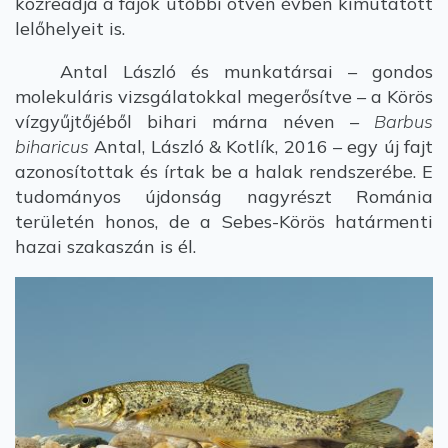
közreadja a fajok utóbbi ötven évben kimutatott
lelőhelyeit is.
Antal László és munkatársai – gondos
molekuláris vizsgálatokkal megerősítve – a Körös
vízgyűjtőjéből bihari márna néven –
Barbus
biharicus
Antal, László & Kotlík, 2016 – egy új fajt
azonosítottak és írtak be a halak rendszerébe. E
tudományos újdonság nagyrészt Románia
területén honos, de a Sebes-Körös határmenti
hazai szakaszán is él.