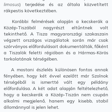
limosus
) terjedése és az általa közvetített
rákpestis következtében.
Korábbi felmérések alapján a kecskerák a
Közép-Tiszából nagyrészt eltűntnek volt
tekinthető. A Tisza magyarországi szakaszain
végzett országos vizsgálatok során már csak
szórványos előfordulásait dokumentálták, főként
a Tiszalök feletti régióban és a Hármas-Körös
torkolatának térségében.
A mostani észlelés különösen fontos annak
fényében, hogy két évvel ezelőtt már Szolnok
térségéből is ismertté vált egy példány
előfordulása. A két adat alapján feltételezhető,
hogy a kecskerák a Közép-Tiszán nem csupán
alkalmi megjelenő, hanem egy kisebb, stabil
állománnyal is jelen lehet.