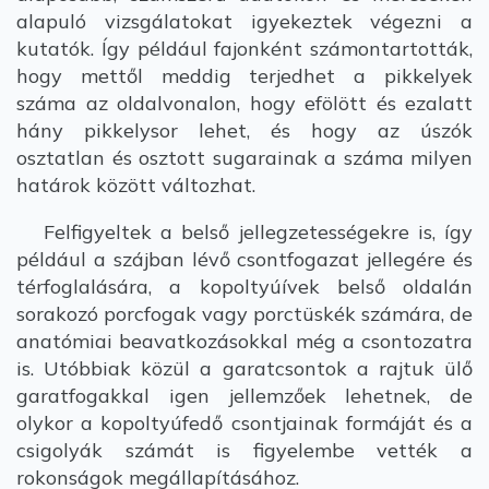
alapuló vizsgálatokat igyekeztek végezni a
kutatók. Így például fajonként számontartották,
hogy mettől meddig terjedhet a pikkelyek
száma az oldalvonalon, hogy efölött és ezalatt
hány pikkelysor lehet, és hogy az úszók
osztatlan és osztott sugarainak a száma milyen
határok között változhat.
Felfigyeltek a belső jellegzetességekre is, így
például a szájban lévő csontfogazat jellegére és
térfoglalására, a kopoltyúívek belső oldalán
sorakozó porcfogak vagy porctüskék számára, de
anatómiai beavatkozásokkal még a csontozatra
is. Utóbbiak közül a garatcsontok a rajtuk ülő
garatfogakkal igen jellemzőek lehetnek, de
olykor a kopoltyúfedő csontjainak formáját és a
csigolyák számát is figyelembe vették a
rokonságok megállapításához.