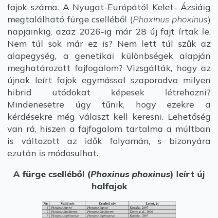
fajok száma. A Nyugat-Európától Kelet- Ázsiáig
megtalálható fürge cselléből (
Phoxinus phoxinus
)
napjainkig, azaz 2026-ig már 28 új fajt írtak le.
Nem túl sok már ez is? Nem lett túl szűk az
alapegység, a genetikai különbségek alapján
meghatározott fajfogalom? Vizsgálták, hogy az
újnak leírt fajok egymással szaporodva milyen
hibrid utódokat képesek létrehozni?
Mindenesetre úgy tűnik, hogy ezekre a
kérdésekre még választ kell keresni. Lehetőség
van rá, hiszen a fajfogalom tartalma a múltban
is változott az idők folyamán, s bizonyára
ezután is módosulhat.
A fürge cselléből (
Phoxinus phoxinus
) leírt új
halfajok