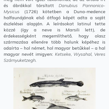
és ábrákkal társított
Danubius Pannonico-
Mysicus
(1726) kötetben a Duna-medence
halfaunájának első átfogó képét adta a saját
észlelései alapján. A leírásokat latinul tette
közzé (így a neve is Marsili lett), de
érdekességként megemlíthető, hogy olasz
származása ellenére több halunk képéhez is
odaírta – hol német, hol magyar betűkkel – a hal
magyar nevét imigyen:
Ketseke
,
Wysahal
,
Veres
Szárnyuketzegh
.