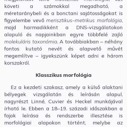
követi a számokkal megadható, a
méretaránybeli és a bonctani sajátosságokat is
figyelembe vevő
merisztikus–metrikus morfológia
,
majd harmadikként a DNS-vizsgálatokon
alapuló és napjainkban egyre többfelé zajló
molekuláris taxonómia
. A továbbiakban – néhány
fontos kutató nevét és alapvető művét
megemlítve – igyekszünk képet adni e három
korszakról.
Klasszikus morfológia
Ez a kezdeti szakasz, amely a külső alaktani
bélyegek vizsgálatán és leírásán alapul,
nagyrészt Linné, Cuvier és Heckel munkájával
írható le. Ebben a 18–19. századi időszakban a
fajok leírása és rendszerbe illesztése is
morfológiai alapokon történt, melybe az