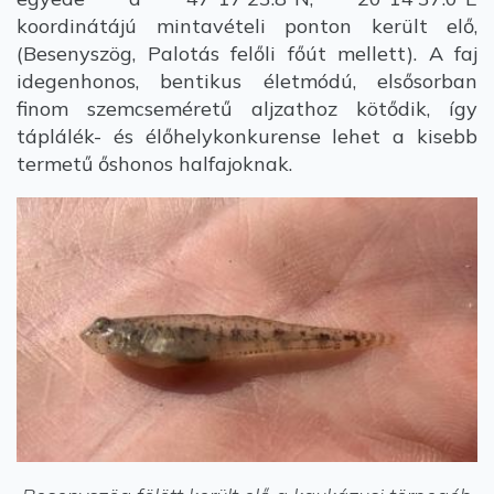
koordinátájú mintavételi ponton került elő,
(Besenyszög, Palotás felőli főút mellett). A faj
idegenhonos, bentikus életmódú, elsősorban
finom szemcseméretű aljzathoz kötődik, így
táplálék- és élőhelykonkurense lehet a kisebb
termetű őshonos halfajoknak.