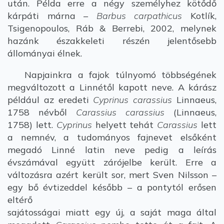
után. Példa erre a négy személyhez kötődő
kárpáti márna –
Barbus carpathicus
Kotlík,
Tsigenopoulos, Ráb & Berrebi, 2002, melynek
hazánk északkeleti részén jelentősebb
állományai élnek.
Napjainkra a fajok túlnyomó többségének
megváltozott a Linnétől kapott neve. A kárász
például az eredeti
Cyprinus carassius
Linnaeus,
1758 névből
Carassius carassius
(Linnaeus,
1758) lett.
Cyprinus
helyett tehát
Carassius
lett
a nemnév, a tudományos fajnevet elsőként
megadó Linné latin neve pedig a leírás
évszámával együtt zárójelbe került. Erre a
változásra azért került sor, mert Sven Nilsson –
egy bő évtizeddel később – a pontytól erősen
eltérő
sajátosságai miatt egy új, a saját maga által