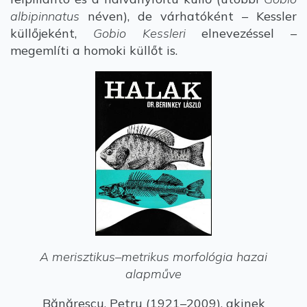
albipinnatus
néven), de várhatóként – Kessler
küllőjeként,
Gobio Kessleri
elnevezéssel –
megemlíti a homoki küllőt is.
A merisztikus–metrikus morfológia hazai
alapműve
Bănărescu, Petru (1921–2009), akinek