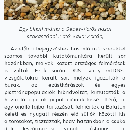
Egy bihari márna a Sebes-Körös hazai
szakaszából (Fotó: Sallai Zoltán)
Az előbbi bejegyzéshez hasonló módszerekkel
számos további kutatómunkára került sor
hazánkban, melyek között országos felmérések
is voltak. Ezek során DNS- vagy mtDNS-
vizsgálatokra került sor, melyek igazolták a
busák, az ezüstkárászok és egyes
pisztrángpopulációk hibridvoltát, kimutatták a
hazai lápi pócok populációinak kissé eltérő, de
egy önálló fajba tartozását, felmérték a Balaton
keleti és nyugati részén élő süllők közötti kis
eltéréseket, tisztázták, hogy hazánkban a csuka
déli leszármazási vonala őshonos, de