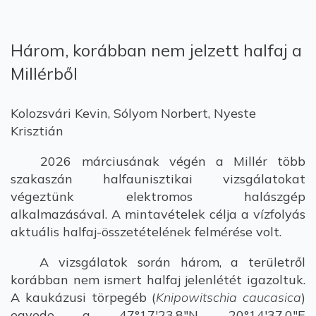
Három, korábban nem jelzett halfaj a
Millérből
Kolozsvári Kevin, Sólyom Norbert, Nyeste
Krisztián
2026 márciusának végén a Millér több
szakaszán halfaunisztikai vizsgálatokat
végeztünk elektromos halászgép
alkalmazásával. A mintavételek célja a vízfolyás
aktuális halfaj-összetételének felmérése volt.
A vizsgálatok során három, a területről
korábban nem ismert halfaj jelenlétét igazoltuk.
A kaukázusi törpegéb (
Knipowitschia caucasica
)
egyede a 47°17'23.8"N, 20°14'37.0"E