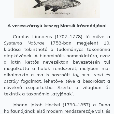
A veresszárnyú keszeg Marsili írásmódjával
Carolus Linnaeus (1707–1778) fő műve a
Systema Naturae
1758-ban megjelent 10.
kiadása tekinthető a tudományos taxonómia
alapkövének. A binominális nomenklatúra, azaz
a latin kettős nevezéktan bevezetésén túl
megalkotta a halak rendszerét, melyben már
alkalmazta a ma is használt
faj
,
nem
,
rend
és
osztály
fogalmát, lehetővé téve a besorolást a
növekvő csoportokba. Szerte a világban őt
tekintik a taxonómia „atyjának”.
Johann Jakob Heckel (1790–1857) a Duna
halfaunájának első modern rendszerezője volt, és