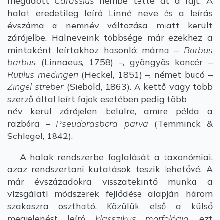
megadott
Carassius
nembe tette át a fajt. A
halat eredetileg leíró Linné neve és a leírás
évszáma a nemnév változása miatt került
zárójelbe. Halneveink többsége már ezekhez a
mintaként leírtakhoz hasonló: márna –
Barbus
barbus
(Linnaeus, 1758) –, gyöngyös koncér –
Rutilus medingeri
(Heckel, 1851) –, német bucó –
Zingel streber
(Siebold, 1863). A kettő vagy több
szerző által leírt fajok esetében pedig több
név kerül zárójelen belülre, amire példa a
razbóra –
Pseudorasbora parva
(Temminck &
Schlegel, 1842).
A halak rendszerbe foglalását a taxonómiai,
azaz rendszertani kutatások teszik lehetővé. A
már évszázadokra visszatekintő munka a
vizsgálati módszerek fejlődése alapján három
szakaszra osztható. Közülük első a külső
megjelenést leíró
klasszikus morfológia
, ezt