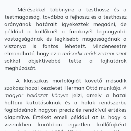
Mérésekkel többnyire a testhossz és a
testmagasság, továbbá a fejhossz és a testhossz
arányának határait igyekeztek megadni, de
például a küllőknél a faroknyél legnagyobb
vastagságának és legkisebb magasságának a
viszonya is fontos lehetett. Mindenesetre
elmondható, hogy ez a
második módszertani szint
sokkal objektívebbé tette a fajhatárok
meghúzását.
A klasszikus morfológiát követő második
szakasz hazai kezdetét Herman Ottó munkája,
A
magyar halászat könyve
jelzi, amely a hazai
haltani kutatásoknak és a halak rendszerbe
foglalásának nagyon precíz és rendkívül értékes
alapműve. Értékét emeli például az is, hogy a
vizeinkben korábban egyetlen küllőfajként