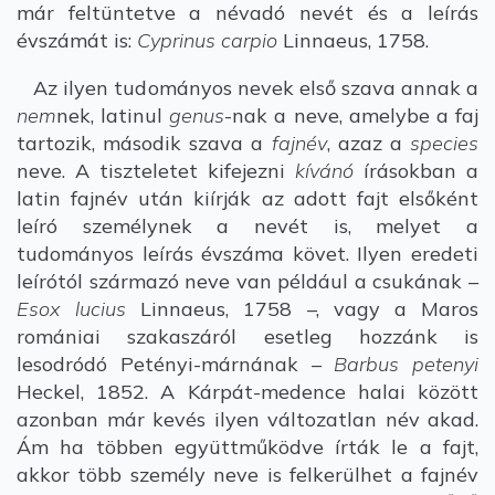
már feltüntetve a névadó nevét és a leírás
évszámát is:
Cyprinus carpio
Linnaeus, 1758.
Az ilyen tudományos nevek első szava annak a
nem
nek, latinul
genus
-nak a neve, amelybe a faj
tartozik, második szava a
fajnév
, azaz a
species
neve. A tiszteletet kifejezni
kívánó
írásokban a
latin fajnév után kiírják az adott fajt elsőként
leíró személynek a nevét is, melyet a
tudományos leírás évszáma követ. Ilyen eredeti
leírótól származó neve van például a csukának –
Esox lucius
Linnaeus, 1758 –, vagy a Maros
romániai szakaszáról esetleg hozzánk is
lesodródó Petényi-márnának –
Barbus petenyi
Heckel, 1852. A Kárpát-medence halai között
azonban már kevés ilyen változatlan név akad.
Ám ha többen együttműködve írták le a fajt,
akkor több személy neve is felkerülhet a fajnév