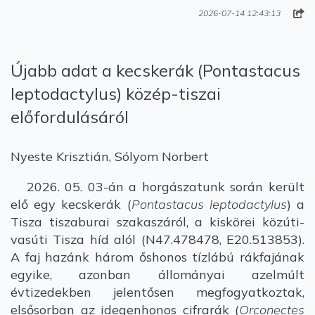
2026-07-14 12:43:13
Újabb adat a kecskerák (Pontastacus
leptodactylus) közép-tiszai
előfordulásáról
Nyeste Krisztián, Sólyom Norbert
2026. 05. 03-án a horgászatunk során került
elő egy kecskerák (
Pontastacus leptodactylus
) a
Tisza tiszaburai szakaszáról, a kiskörei közúti-
vasúti Tisza híd alól (N47.478478, E20.513853).
A faj hazánk három őshonos tízlábú rákfajának
egyike, azonban állományai azelmúlt
évtizedekben jelentősen megfogyatkoztak,
elsősorban az idegenhonos cifrarák (
Orconectes