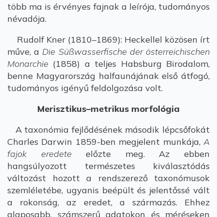
több ma is érvényes fajnak a leírója, tudományos
névadója.
Rudolf Kner (1810–1869): Heckellel közösen írt
műve, a
Die Süßwasserfische der österreichischen
Monarchie
(1858) a teljes Habsburg Birodalom,
benne Magyarország halfaunájának első átfogó,
tudományos igényű feldolgozása volt.
Merisztikus–metrikus morfológia
A taxonómia fejlődésének második lépcsőfokát
Charles Darwin 1859-ben megjelent munkája,
A
fajok eredete
előzte meg. Az ebben
hangsúlyozott természetes kiválasztódás
változást hozott a rendszerező taxonómusok
szemléletébe, ugyanis beépült és jelentőssé vált
a rokonság, az eredet, a származás. Ehhez
alaposabb, számszerű adatokon és méréseken