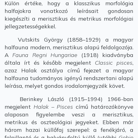
Külön értéke, hogy a klasszikus morfológia
halfajokra vonatkozó leírásait gondosan
kiegészíti a merisztikus és metrikus morfológiai
jellegzetességekkel.
Vutskits György (1858–1929) a magyar
halfauna modern, merisztikus alapú feldolgozója.
A
Fauna Regni Hungariae
(1918) kiadványba
általa írt és később megjelent
Classic pisces
,
azaz Halak osztálya című fejezet a magyar
halfauna tudományos igényű rendszertani alapú
leírása, melyet gondos irodalomjegyzék követ.
Berinkey László (1915–1994) 1966-ban
megjelent
Halak – Pisces
című határozókönyve
alaposan figyelembe veszi a merisztikus,
metrikus és oszteológiai jegyeket. Ebben már
három hazai küllőfaj szerepel: a fenékjáró, a
felpillantó és a halványfoltú küllő (utóbbi
Gobio