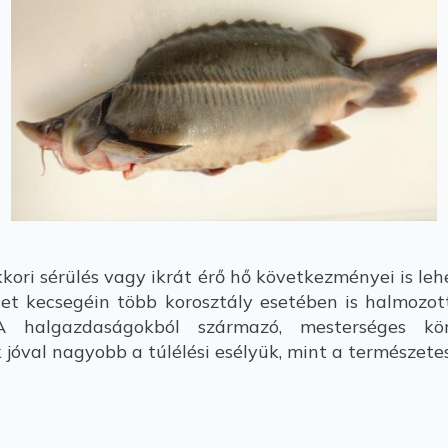
ori sérülés vagy ikrát érő hő következményei is leh
ület kecsegéin több korosztály esetében is halmozott
 halgazdaságokból származó, mesterséges körü
jóval nagyobb a túlélési esélyük, mint a természetes