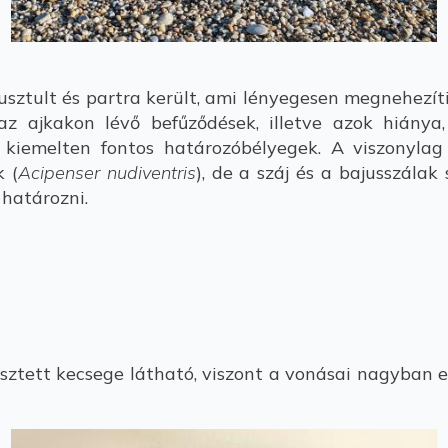
sztult és partra került, ami lényegesen megnehezíti
 az ajkakon lévő befűződések, illetve azok hiánya
 kiemelten fontos határozóbélyegek. A viszonyla
 (
Acipenser nudiventris
), de a száj és a bajusszála
 határozni.
ett kecsege látható, viszont a vonásai nagyban e