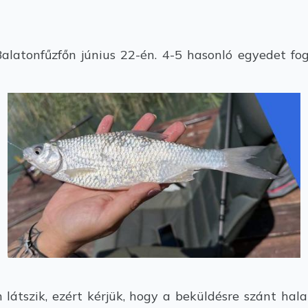
latonfűzfőn június 22-én. 4-5 hasonló egyedet fog
átszik, ezért kérjük, hogy a beküldésre szánt halak