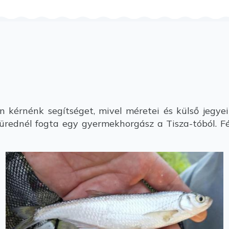
kérnénk segítséget, mivel méretei és külső jegyei
fürednél fogta egy gyermekhorgász a Tisza-tóból. F