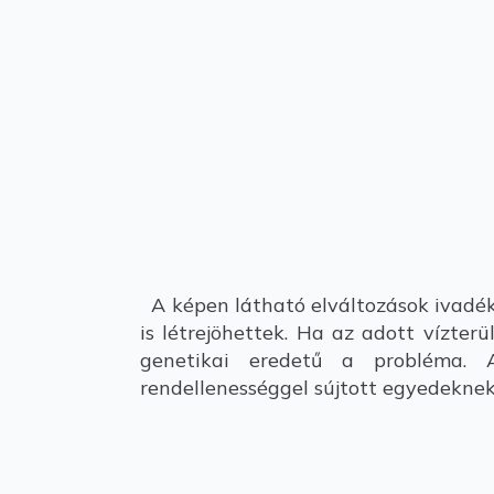
A képen látható elváltozások ivadékk
is létrejöhettek. Ha az adott vízter
genetikai eredetű a probléma. A
rendellenességgel sújtott egyedeknek 