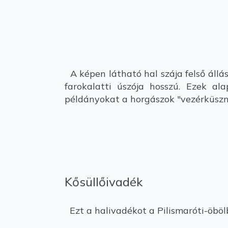
A képen látható hal szája felső állá
farokalatti úszója hosszú. Ezek al
példányokat a horgászok "vezérküszne
Kősüllőivadék
Ezt a halivadékot a Pilismaróti-öböl