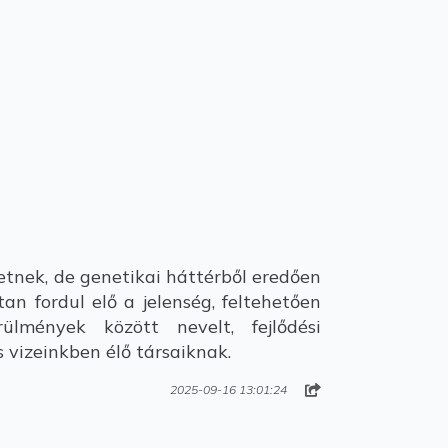
etnek, de genetikai háttérből eredően
an fordul elő a jelenség, feltehetően
lmények között nevelt, fejlődési
 vizeinkben élő társaiknak.
2025-09-16 13:01:24