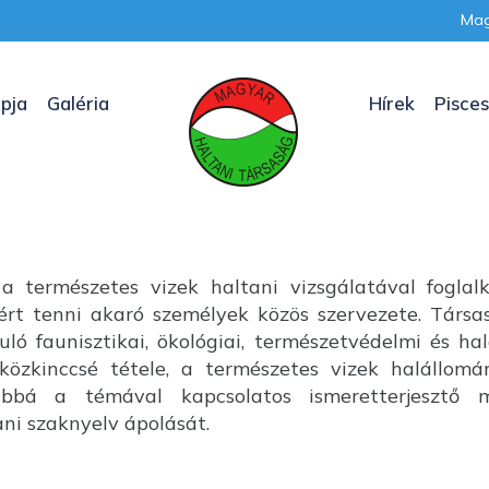
Mag
pja
Galéria
Hírek
Pisces
a természetes vizek haltani vizsgálatával foglal
nkért tenni akaró személyek közös szervezete. Társ
uló faunisztikai, ökológiai, természetvédelmi és ha
özkinccsé tétele, a természetes vizek halállom
ábbá a témával kapcsolatos ismeretterjesztő m
i szaknyelv ápolását.