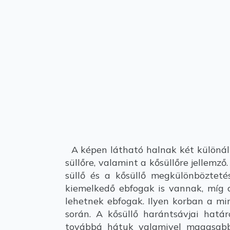
A képen látható halnak két különálló
süllőre, valamint a kősüllőre jellemz
süllő és a kősüllő megkülönbözteté
kiemelkedő ebfogak is vannak, míg a
lehetnek ebfogak. Ilyen korban a mi
során. A kősüllő harántsávjai hatá
továbbá hátuk valamivel magasabb,