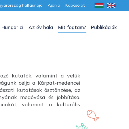
yarország halfaunája
Ajánló
Kapcsolat
 Hungarici
Az év hala
Mit fogtam?
Publikációk
kozó kutatók, valamint a velük
aságunk célja a Kárpát-medencei
lászati kutatások ösztönzése, az
ányának megóvása és jobbítása.
unkát, valamint a kulturális