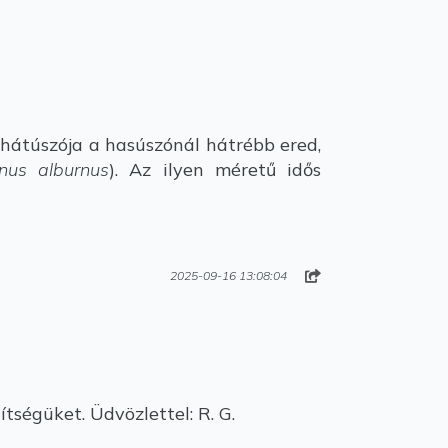
 hátúszója a hasúszónál hátrébb ered,
nus alburnus
). Az ilyen méretű idős
2025-09-16 13:08:04
ségüket. Üdvözlettel: R. G.