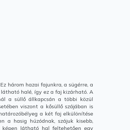
Ez három hazai fajunkra, a sügérre, a
átható halé, így ez a faj kizárható. A
ál a süllő állkapcsán a többi közül
etében viszont a kősüllő szájában is
atározóbélyeg a két faj elkülönítése
en a hasig húzódnak, szájuk kisebb,
 képen látható hal feltehetően egy