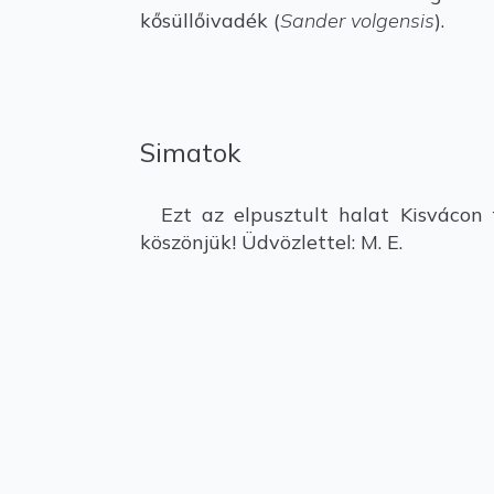
kősüllőivadék (
Sander volgensis
).
Simatok
Ezt az elpusztult halat Kisvácon f
köszönjük! Üdvözlettel: M. E.