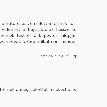
 a határozást, emellett a fejének hasi
, valamint a bajuszszálak hossza és
g zömök test és a kúpos orr alapján
k szemrevételezése nélkül nem minden
2025-09-16 13:04:12
ltérnek a megszokottól, mi okozhatta