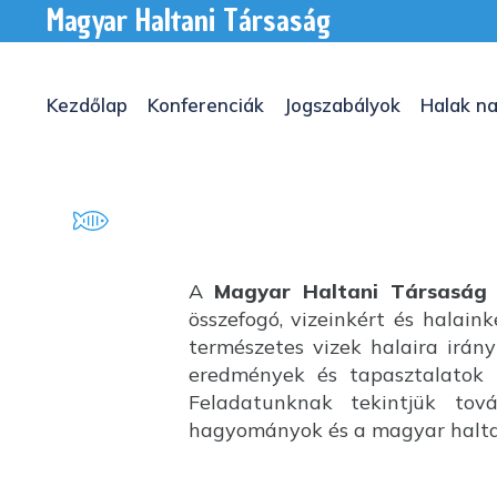
Magyar Haltani Társaság
Kezdőlap
Konferenciák
Jogszabályok
Halak na
A
Magyar Haltani Társaság
összefogó, vizeinkért és halai
természetes vizek halaira irány
eredmények és tapasztalatok k
Feladatunknak tekintjük tov
hagyományok és a magyar haltan