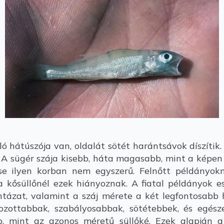
 hátúszója van, oldalát sötét harántsávok díszítik. 
ő. A sügér szája kisebb, háta magasabb, mint a képen l
se ilyen korban nem egyszerű. Felnőtt példányokn
 kősüllőnél ezek hiányoznak. A fiatal példányok es
ntázat, valamint a száj mérete a két legfontosabb h
rozottabbak, szabályosabbak, sötétebbek, és egész
 mint az azonos méretű süllőké. Ezek alapján a