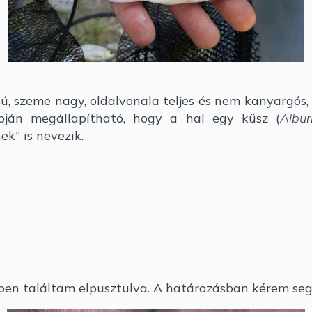
sú, szeme nagy, oldalvonala teljes és nem kanyargós,
apján megállapítható, hogy a hal egy küsz (
Albur
k" is nevezik.
ben találtam elpusztulva. A határozásban kérem segít