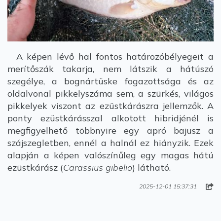
A képen lévő hal fontos határozóbélyegeit a
merítőszák takarja, nem látszik a hátúszó
szegélye, a bognártüske fogazottsága és az
oldalvonal pikkelyszáma sem, a szürkés, világos
pikkelyek viszont az ezüstkárászra jellemzők. A
ponty ezüstkárásszal alkotott hibridjénél is
megfigyelhető többnyire egy apró bajusz a
szájszegletben, ennél a halnál ez hiányzik. Ezek
alapján a képen valószínűleg egy magas hátú
ezüstkárász (
Carassius gibelio
) látható.
2025-12-01 15:37:31