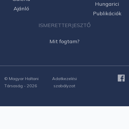
Hungarici
Ajánló
Publikációk
ISMERETTERJESZTŐ
Mit fogtam?
© Magyar Haltani
Adatkezelési
Társaság - 2026
szabályzat