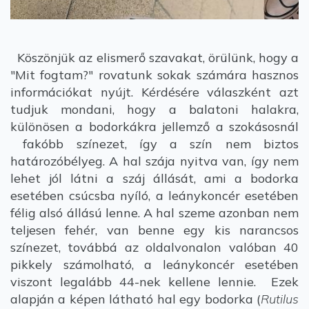
Köszönjük az elismerő szavakat, örülünk, hogy a
"Mit fogtam?" rovatunk sokak számára hasznos
információkat nyújt. Kérdésére válaszként azt
tudjuk mondani, hogy a balatoni halakra,
különösen a bodorkákra jellemző a szokásosnál
fakóbb színezet, így a szín nem biztos
határozóbélyeg. A hal szája nyitva van, így nem
lehet jól látni a száj állását, ami a bodorka
esetében csúcsba nyíló, a leánykoncér esetében
félig alsó állású lenne. A hal szeme azonban nem
teljesen fehér, van benne egy kis narancsos
színezet, továbbá az oldalvonalon valóban 40
pikkely számolható, a leánykoncér esetében
viszont legalább 44-nek kellene lennie. Ezek
alapján a képen látható hal egy bodorka (
Rutilus