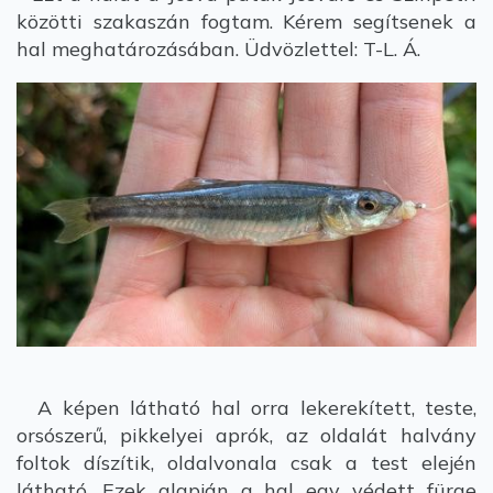
közötti szakaszán fogtam. Kérem segítsenek a
hal meghatározásában. Üdvözlettel: T-L. Á.
A képen látható hal orra lekerekített, teste,
orsószerű, pikkelyei aprók, az oldalát halvány
foltok díszítik, oldalvonala csak a test elején
látható. Ezek alapján a hal egy védett fürge