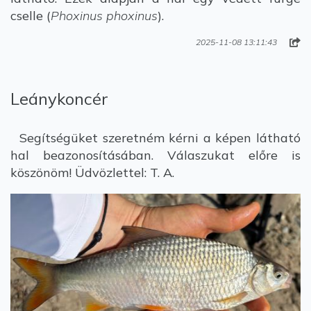
cselle (
Phoxinus phoxinus
).
2025-11-08 13:11:43
Leánykoncér
Segítségüket szeretném kérni a képen látható
hal beazonosításában. Válaszukat előre is
köszönöm! Üdvözlettel: T. A.