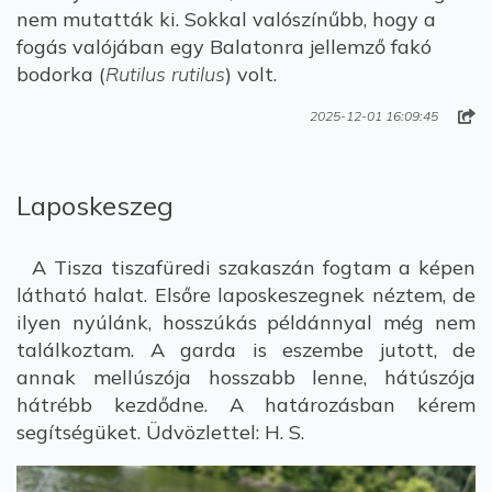
nem mutatták ki. Sokkal valószínűbb, hogy a
fogás valójában egy Balatonra jellemző fakó
bodorka (
Rutilus rutilus
) volt.
2025-12-01 16:09:45
Laposkeszeg
A Tisza tiszafüredi szakaszán fogtam a képen
látható halat. Elsőre laposkeszegnek néztem, de
ilyen nyúlánk, hosszúkás példánnyal még nem
találkoztam. A garda is eszembe jutott, de
annak mellúszója hosszabb lenne, hátúszója
hátrébb kezdődne. A határozásban kérem
segítségüket. Üdvözlettel: H. S.