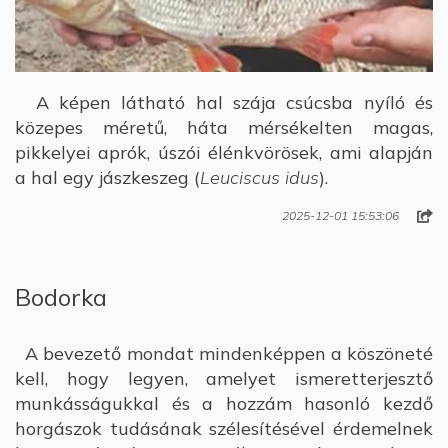
A képen látható hal szája csúcsba nyíló és
közepes méretű, háta mérsékelten magas,
pikkelyei aprók, úszói élénkvörösek, ami alapján
a hal egy jászkeszeg (
Leuciscus idus
).
2025-12-01 15:53:06
Bodorka
A bevezető mondat mindenképpen a köszöneté
kell, hogy legyen, amelyet ismeretterjesztő
munkásságukkal és a hozzám hasonló kezdő
horgászok tudásának szélesítésével érdemelnek