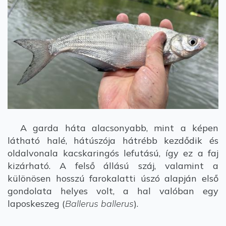
A garda háta alacsonyabb, mint a képen
látható halé, hátúszója hátrébb kezdődik és
oldalvonala kacskaringós lefutású, így ez a faj
kizárható. A felső állású száj, valamint a
különösen hosszú farokalatti úszó alapján első
gondolata helyes volt, a hal valóban egy
laposkeszeg (
Ballerus ballerus
).