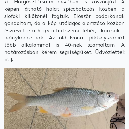
ki. Horgásztársaim nevében is köszönjük! A
képen látható halat spiccbotozás közben, a
siófoki kikötőnél fogtuk. Először bodorkának
gondoltam, de a kép utólagos elemzése közben
észrevettem, hogy a hal szeme fehér, akárcsak a
leánykoncérnak. Az oldalvonal pikkelyszámát
több alkalommal is 40-nek számoltam. A
határozásban kérem segítségüket. Üdvözlettel:
B. J.