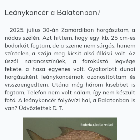
Leánykoncér a Balatonban?
2025. július 30-án Zamárdiban horgásztam, a
nádas szélén. Azt hittem, hogy egy kb. 25 cm-es
bodorkát fogtam, de a szeme nem sárgás, hanem
színtelen, a szája meg kicsit alsó állású volt. Az
úszói narancsszínűek, a farokúszó legvége
fekete, a hasa egyenes volt. Gyakorlott dunai
horgászként leánykoncérnak azonosítottam és
visszaengedtem. Utána még három kisebbet is
fogtam. Telefon nem volt nálam, így nem készült
fotó. A leánykoncér folyóvízi hal, a Balatonban is
van? Üdvözlettel: D. T.