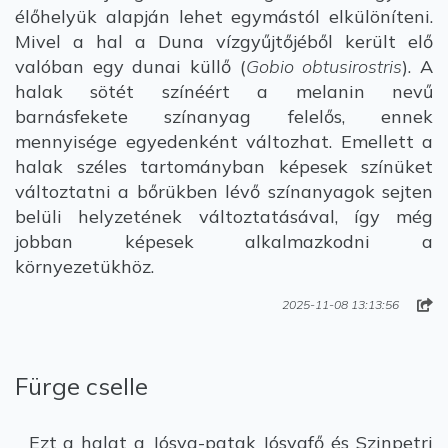
élőhelyük alapján lehet egymástól elkülöníteni.
Mivel a hal a Duna vízgyűjtőjéből került elő
valóban egy dunai küllő (
Gobio obtusirostris
). A
halak sötét színéért a melanin nevű
barnásfekete színanyag felelős, ennek
mennyisége egyedenként változhat. Emellett a
halak széles tartományban képesek színüket
változtatni a bőrükben lévő színanyagok sejten
belüli helyzetének változtatásával, így még
jobban képesek alkalmazkodni a
környezetükhöz.
2025-11-08 13:13:56
Fürge cselle
Ezt a halat a Jósva-patak Jósvafő és Szinpetri