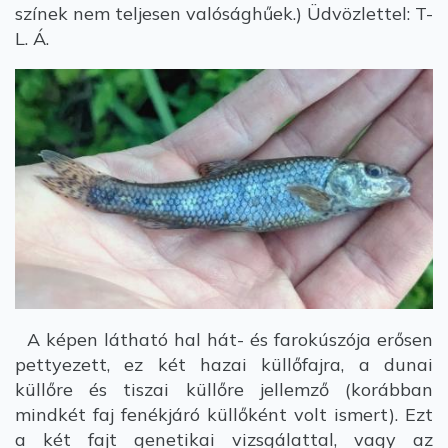
színek nem teljesen valósághűek.) Üdvözlettel: T-
L. Á.
A képen látható hal hát- és farokúszója erősen
pettyezett, ez két hazai küllőfajra, a dunai
küllőre és tiszai küllőre jellemző (korábban
mindkét faj fenékjáró küllőként volt ismert). Ezt
a két fajt genetikai vizsgálattal, vagy az