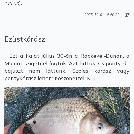
rutilus
).
2025-12-01 15:50:22
Ezüstkárász
Ezt a halat július 30-án a Ráckevei-Dunán, a
Molnár-szigetnél fogtuk. Azt hittük kis ponty, de
bajuszt nem láttunk. Széles kárász vagy
pontykárász lehet? Köszönettel: K. J.