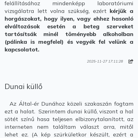
felállításához mindenképp laboratóriumi
vizsgálatra lett volna szükség, ezért
kérjük a
horgászokat, hogy ilyen, vagy ehhez hasonló
elváltozások esetén a beteg szerveket
tartósítsák minél töményebb alkoholban
(pálinka is megfelel) és vegyék fel velünk a
kapcsolatot.
2025-11-27 17:11:28
Dunai küllő
Az Által-ér Dunához közeli szakaszán fogtam
ezt a halat. Szerintem dunai küllő, viszont a hal
sötét színű hasa teljesen elbizonytalanított, az
interneten nem találtam választ arra, mitől
lehet ez. (A kép szürkületkor készült, ezért a