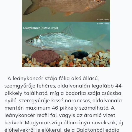
A leánykoncér szája félig alsó állású,
szemgyűrűje fehéres, oldalvonalán legalább 44
pikkely található, míg a bodorka szája csúcsba
nyíló, szemgyűrűje kissé narancsos, oldalvonala
mentén maximum 46 pikkely számolható. A
leánykoncér reofil faj, vagyis az áramló vizet
kedveli. Magyarországi állománya növekszik, új
élőhelyekről is előkerül, de a Balatonból eddig