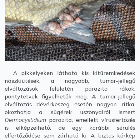
A pikkelyeken látható kis kitüremkedések
nászkiütések, a nagyobb, tumor-jellegű
elváltozások felületén parazita rákok,
pontytetvek figyelhetők meg. A tumor-jellegű
elváltozás dévérkeszeg esetén nagyon ritka,
okozhatja a sügérek uszonyairól ismert
Dermocystidium
parazita, emellett vírusfertőzés
is elképzelhető, de egy korábbi sérülés
elfertőződése sem zárható ki. A biztos kórkép