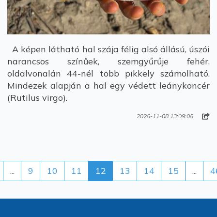
A képen látható hal szája félig alsó állású, úszói
narancsos színűek, szemgyűrűje fehér,
oldalvonalán 44-nél több pikkely számolható.
Mindezek alapján a hal egy védett leánykoncér
(Rutilus virgo).
2025-11-08 13:09:05
...
9
10
11
12
13
14
15
...
4