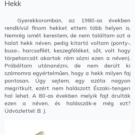
Hekk
Gyerekkoromban, az 1980-as években
rendkívül finom hekket ettem több helyen is.
Nemrég ismét kerestem, de nem találtam azt a
halat hekk néven, pedig kitartó voltam (ponty-,
busa-, harcsafilét, keszegféléket, sőt, volt hogy
törpeharcsát akartak rám sózni ezen a néven).
Próbáltam utánanézni, de nem derült ki
számomra egyértelműen, hogy a hekk milyen faj
pontosan. Úgy sejtem, egy azóta nagyon
megritkult, ezért nem halászott Északi-tengeri
hal lehet. A 80-as években melyik fajt árulták
ezen a néven, és halásszák-e még ezt?
Üdvözlettel: B. J.