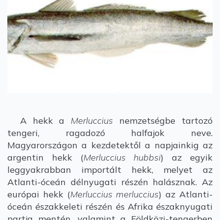
A hekk a
Merluccius
nemzetségbe tartozó
tengeri, ragadozó halfajok neve.
Magyarországon a kezdetektől a napjainkig az
argentin hekk (
Merluccius hubbsi
) az egyik
leggyakrabban importált hekk, melyet az
Atlanti-óceán délnyugati részén halásznak. Az
európai hekk (
Merluccius merluccius
) az Atlanti-
óceán északkeleti részén és Afrika északnyugati
partja mentén, valamint a Földközi-tengerben