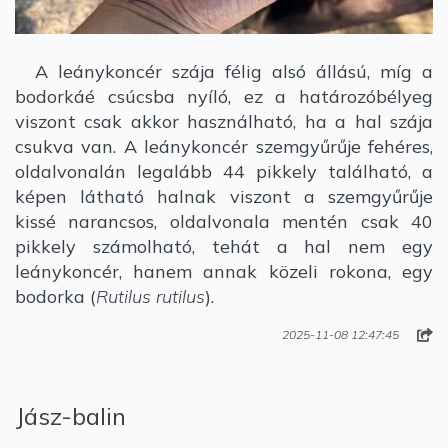
A leánykoncér szája félig alsó állású, míg a
bodorkáé csúcsba nyíló, ez a határozóbélyeg
viszont csak akkor használható, ha a hal szája
csukva van. A leánykoncér szemgyűrűje fehéres,
oldalvonalán legalább 44 pikkely található, a
képen látható halnak viszont a szemgyűrűje
kissé narancsos, oldalvonala mentén csak 40
pikkely számolható, tehát a hal nem egy
leánykoncér, hanem annak közeli rokona, egy
bodorka (
Rutilus rutilus
).
2025-11-08 12:47:45
Jász-balin