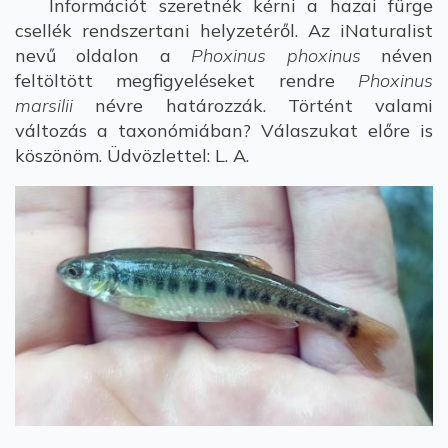
Információt szeretnék kérni a hazai fürge
csellék rendszertani helyzetéről. Az iNaturalist
nevű oldalon a
Phoxinus phoxinus
néven
feltöltött megfigyeléseket rendre
Phoxinus
marsilii
névre határozzák. Történt valami
változás a taxonómiában? Válaszukat előre is
köszönöm. Üdvözlettel: L. A.