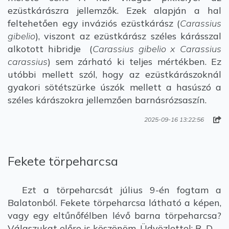
ezüstkárászra jellemzők. Ezek alapján a hal
feltehetően egy inváziós ezüstkárász (
Carassius
gibelio
), viszont az ezüstkárász széles kárásszal
alkotott hibridje (
Carassius gibelio x Carassius
carassius
) sem zárható ki teljes mértékben. Ez
utóbbi mellett szól, hogy az ezüstkárászoknál
gyakori sötétszürke úszók mellett a hasúszó a
széles kárászokra jellemzően barnásrózsaszín.
2025-09-16 13:22:56
Fekete törpeharcsa
Ezt a törpeharcsát július 9-én fogtam a
Balatonból. Fekete törpeharcsa látható a képen,
vagy egy eltűnőfélben lévő barna törpeharcsa?
Válaszukat előre is köszönöm. Üdvözlettel: R. D.