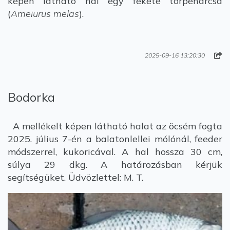
képen látható hal egy fekete törpeharcsa
(
Ameiurus melas
).
2025-09-16 13:20:30
Bodorka
A mellékelt képen látható halat az öcsém fogta
2025. július 7-én a balatonlellei mólónál, feeder
módszerrel, kukoricával. A hal hossza 30 cm,
súlya 29 dkg. A határozásban kérjük
segítségüket. Üdvözlettel: M. T.