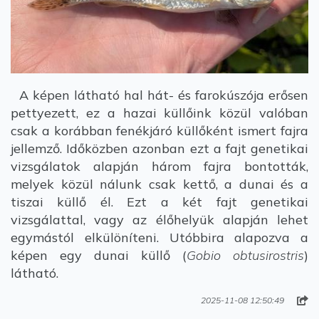
A képen látható hal hát- és farokúszója erősen
pettyezett, ez a hazai küllőink közül valóban
csak a korábban fenékjáró küllőként ismert fajra
jellemző. Időközben azonban ezt a fajt genetikai
vizsgálatok alapján három fajra bontották,
melyek közül nálunk csak kettő, a dunai és a
tiszai küllő él. Ezt a két fajt genetikai
vizsgálattal, vagy az élőhelyük alapján lehet
egymástól elkülöníteni. Utóbbira alapozva a
képen egy dunai küllő (
Gobio obtusirostris
)
látható.
2025-11-08 12:50:49