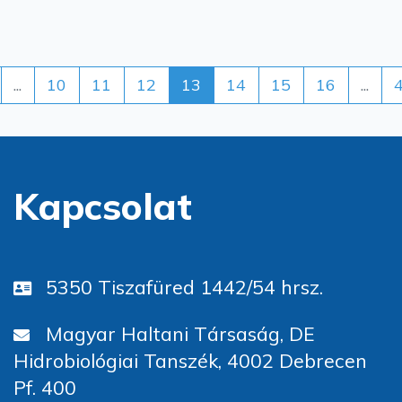
...
10
11
12
13
14
15
16
...
Kapcsolat
5350 Tiszafüred 1442/54 hrsz.
Magyar Haltani Társaság, DE
Hidrobiológiai Tanszék, 4002 Debrecen
Pf. 400