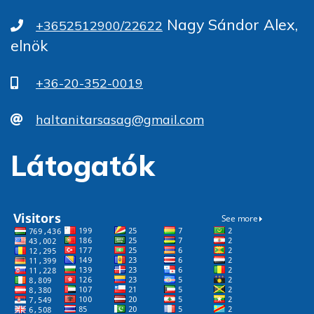
Nagy Sándor Alex,
+3652512900/22622
elnök
+36-20-352-0019
haltanitarsasag@gmail.com
Látogatók