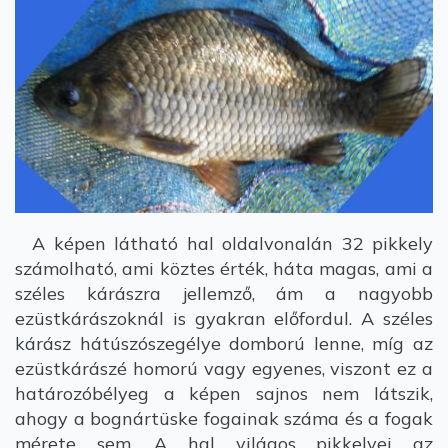
A képen látható hal oldalvonalán 32 pikkely
számolható, ami köztes érték, háta magas, ami a
széles kárászra jellemző, ám a nagyobb
ezüstkárászoknál is gyakran előfordul. A széles
kárász hátúszószegélye domború lenne, míg az
ezüstkárászé homorú vagy egyenes, viszont ez a
határozóbélyeg a képen sajnos nem látszik,
ahogy a bognártüske fogainak száma és a fogak
mérete sem. A hal világos pikkelyei az