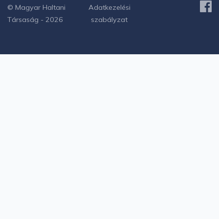
© Magyar Haltani
Adatkezelési
Társaság - 2026
szabályzat