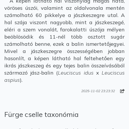
A képen látható hal viszonylag magas háta,
vöröses úszói, valamint az oldalvonala mentén
számolható 60 pikkelye a jászkeszegre utal. A
hal szája viszont nagyobb, mint a jászkeszegé,
eléri a szem vonalát, farokalatti úszója mélyen
beöblösödik és 11-nél több osztott sugár
számolható benne, ezek a balin ismertetőjegyei.
Mivel a jászkeszegre összességében jobban
hasonlít, a képen látható hal feltehetően egy
ikrás jászkeszeg és egy tejes balin összeívásából
származó jász-balin (
Leuciscus idus
x
Leuciscus
aspius
).
2025-11-02 23:23:32
Fürge cselle taxonómia