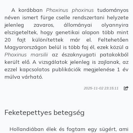
A korábban
Phoxinus phoxinus
tudományos
néven ismert fürge cselle rendszertani helyzete
jelenleg zavaros, állományai olyannyira
elszigeteltek, hogy genetikai alapon több mint
20 fajt különítettek már el. Feltehetően
Magyarországon belül is több faj él, ezek közül a
Phoxinus marsilii
az északnyugati patakokból
került elő. A vizsgálatok jelenleg is zajlanak, az
ezzel kapcsolatos publikációk megjelenése 1 év
múlva várható.
2025-11-02 23:15:11
Feketepettyes betegség
Hollandiában élek és fogtam egy sügért, ami