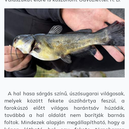
A hal hasa sárgás színű, úszósugarai világosak,
melyek között fekete úszóhártya feszül, a
farokúszó előtt világos harántsáv húzódik,
továbbá a hal oldalát nem borítják barnás
foltok. Mindezek alapján megállapítható, hogy a