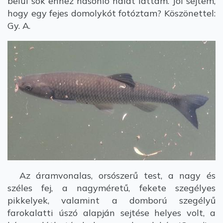
belül sok ehhez hasonló halat láttam. Jól sejtem,
hogy egy fejes domolykót fotóztam? Köszönettel:
Gy. A.
Az áramvonalas, orsószerű test, a nagy és
széles fej, a nagyméretű, fekete szegélyes
pikkelyek, valamint a domború szegélyű
farokalatti úszó alapján sejtése helyes volt, a