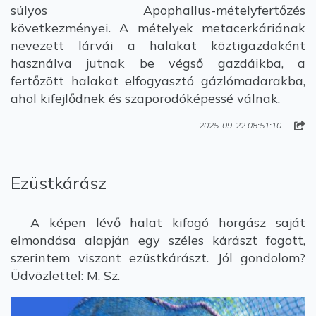
súlyos Apophallus-mételyfertőzés
következményei. A mételyek metacerkáriának
nevezett lárvái a halakat köztigazdaként
használva jutnak be végső gazdáikba, a
fertőzött halakat elfogyasztó gázlómadarakba,
ahol kifejlődnek és szaporodóképessé válnak.
2025-09-22 08:51:10
Ezüstkárász
A képen lévő halat kifogó horgász saját
elmondása alapján egy széles kárászt fogott,
szerintem viszont ezüstkárászt. Jól gondolom?
Üdvözlettel: M. Sz.