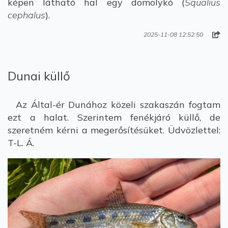
képen látható hal egy domolykó (
Squalius
cephalus
).
2025-11-08 12:52:50
Dunai küllő
Az Által-ér Dunához közeli szakaszán fogtam
ezt a halat. Szerintem fenékjáró küllő, de
szeretném kérni a megerősítésüket. Üdvözlettel:
T-L. Á.