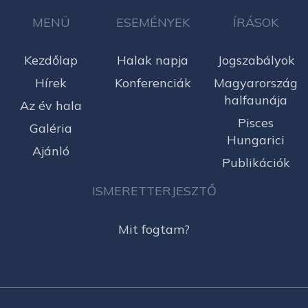
MENÜ
ESEMÉNYEK
ÍRÁSOK
Kezdőlap
Halak napja
Jogszabályok
Hírek
Konferenciák
Magyarország
halfaunája
Az év hala
Pisces
Galéria
Hungarici
Ajánló
Publikációk
ISMERETTERJESZTŐ
Mit fogtam?