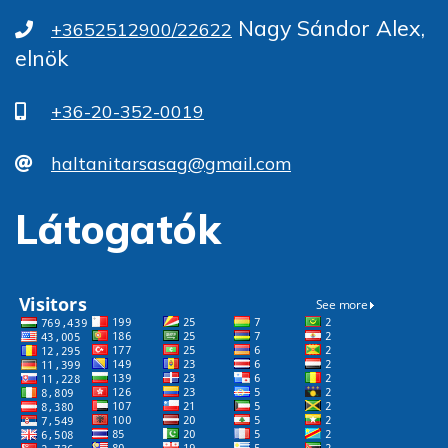
Nagy Sándor Alex,
+3652512900/22622
elnök
+36-20-352-0019
haltanitarsasag@gmail.com
Látogatók