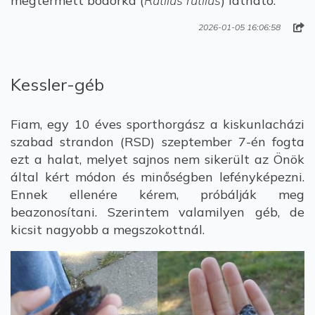
megtermett bodorka (
Rutilus rutilus
) látható.
2026-01-05 16:06:58
Kessler-géb
Fiam, egy 10 éves sporthorgász a kiskunlacházi
szabad strandon (RSD) szeptember 7-én fogta
ezt a halat, melyet sajnos nem sikerült az Önök
által kért módon és minőségben lefényképezni.
Ennek ellenére kérem, próbálják meg
beazonosítani. Szerintem valamilyen géb, de
kicsit nagyobb a megszokottnál.