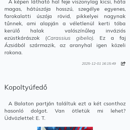
A képen látható hal feje viszonylag kicsi, háta
magas, hátúszója hosszú, szegélye egyenes,
farokalatti úszója rövid, pikkelyei nagynak
tűnnek, ami alapján a véletlenül kerti tóba
kerülő halak valószínűleg inváziós
ezüstkárászok (
Carassius gibelio)
. Ez a faj
Ázsiából származik, az aranyhal igen közeli
rokona.
2025-12-01 16:15:49
Kopoltyúfedő
A Balaton partján találtuk ezt a két csonthoz
hasonló dolgot. Van ötletük mi lehet?
Üdvözlettel: E. T.