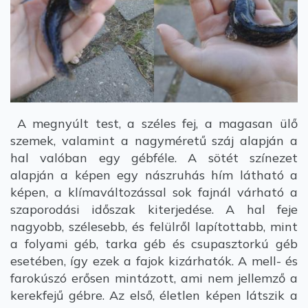
A megnyúlt test, a széles fej, a magasan ülő
szemek, valamint a nagyméretű száj alapján a
hal valóban egy gébféle. A sötét színezet
alapján a képen egy nászruhás hím látható a
képen, a klímaváltozással sok fajnál várható a
szaporodási időszak kiterjedése. A hal feje
nagyobb, szélesebb, és felülről lapítottabb, mint
a folyami géb, tarka géb és csupasztorkú géb
esetében, így ezek a fajok kizárhatók. A mell- és
farokúszó erősen mintázott, ami nem jellemző a
kerekfejű gébre. Az első, életlen képen látszik a