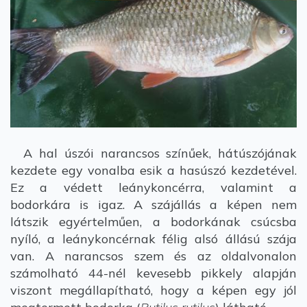
A hal úszói narancsos színűek, hátúszójának
kezdete egy vonalba esik a hasúszó kezdetével.
Ez a védett leánykoncérra, valamint a
bodorkára is igaz. A szájállás a képen nem
látszik egyértelműen, a bodorkának csúcsba
nyíló, a leánykoncérnak félig alsó állású szája
van. A narancsos szem és az oldalvonalon
számolható 44-nél kevesebb pikkely alapján
viszont megállapítható, hogy a képen egy jól