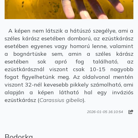
A képen nem látszik a hátúszó szegélye, ami a
széles kárász esetében domború, az ezüstkárász
esetében egyenes vagy homorú lenne, valamint
a bognártüske sem, amin a széles kárász
esetében sok apró fog található, az
ezüstkárásznál viszont csak 10-15 nagyobb
fogat figyelhetünk meg. Az oldalvonal mentén
viszont 32-nél kevesebb pikkely számolható, ami
alapján a képen látható hal egy inváziós
ezüstkárász (
Carassius gibelio
).
2026-01-05 16:10:54
Bodorka