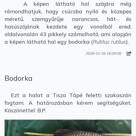
A képen látható hal szájára még
rámondhatjuk, hogy csúcsba nyíló és közepes
méretű, szemgyűrűje narancsos, hát- és
hasúszójának kezdete egy vonalból ered,
oldalvonalán 43 pikkely számolható, ami alapján
a képen látható hal egy bodorka (
Rutilus rutilus
).
2026-01-05 16:09:08
Bodorka
Ezt a halat a Tisza Tápé feletti szakaszán
fogtam. A határozásban kérem segítségüket.
Köszönettel: B.P.