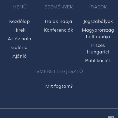
MENÜ
ESEMÉNYEK
ÍRÁSOK
Kezdőlap
Halak napja
Jogszabályok
Hírek
Konferenciák
Magyarország
halfaunája
Az év hala
Pisces
Galéria
Hungarici
Ajánló
Publikációk
ISMERETTERJESZTŐ
Mit fogtam?