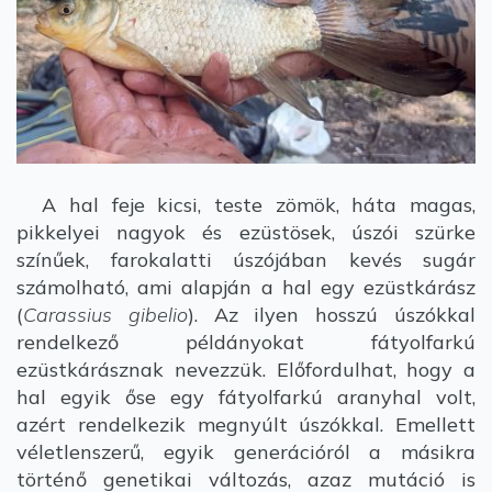
A hal feje kicsi, teste zömök, háta magas,
pikkelyei nagyok és ezüstösek, úszói szürke
színűek, farokalatti úszójában kevés sugár
számolható, ami alapján a hal egy ezüstkárász
(
Carassius gibelio
). Az ilyen hosszú úszókkal
rendelkező példányokat fátyolfarkú
ezüstkárásznak nevezzük. Előfordulhat, hogy a
hal egyik őse egy fátyolfarkú aranyhal volt,
azért rendelkezik megnyúlt úszókkal. Emellett
véletlenszerű, egyik generációról a másikra
történő genetikai változás, azaz mutáció is