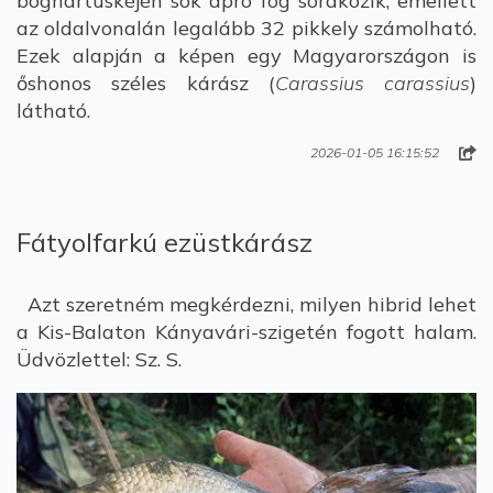
bognártüskéjén sok apró fog sorakozik, emellett
az oldalvonalán legalább 32 pikkely számolható.
Ezek alapján a képen egy Magyarországon is
őshonos széles kárász (
Carassius carassius
)
látható.
2026-01-05 16:15:52
Fátyolfarkú ezüstkárász
Azt szeretném megkérdezni, milyen hibrid lehet
a Kis-Balaton Kányavári-szigetén fogott halam.
Üdvözlettel: Sz. S.