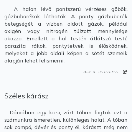
A halon lévő pontszerű vérzéses göbök,
gázbuborékok láthatók. A ponty gázbuborék
betegségét a vízben oldott gázok, például
oxigén vagy nitrogén túlzott mennyisége
okozza. Emellett a hal testén átlátszó testű
parazita rákok, pontytetvek is élősködnek,
melyeket a jobb oldali képen a sötét szemeik
alapján lehet felismerni.
2026-01-05 16:19:55
Széles kárász
Dániában egy kicsi, zárt tóban fogtuk ezt a
számunkra ismeretlen, különleges halat. A tóban
sok compó, dévér és ponty él, kárászt még nem