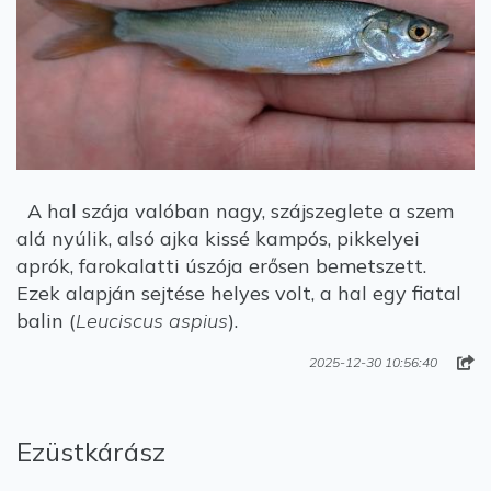
A hal szája valóban nagy, szájszeglete a szem
alá nyúlik, alsó ajka kissé kampós, pikkelyei
aprók, farokalatti úszója erősen bemetszett.
Ezek alapján sejtése helyes volt, a hal egy fiatal
balin (
Leuciscus aspius
).
2025-12-30 10:56:40
Ezüstkárász