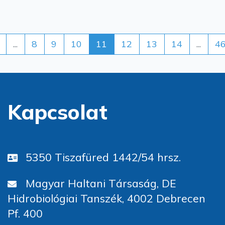
...
8
9
10
11
12
13
14
...
4
Kapcsolat
5350 Tiszafüred 1442/54 hrsz.
Magyar Haltani Társaság, DE
Hidrobiológiai Tanszék, 4002 Debrecen
Pf. 400