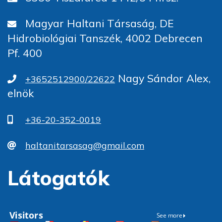
Magyar Haltani Társaság, DE
Hidrobiológiai Tanszék, 4002 Debrecen
Pf. 400
Nagy Sándor Alex,
+3652512900/22622
elnök
+36-20-352-0019
haltanitarsasag@gmail.com
Látogatók