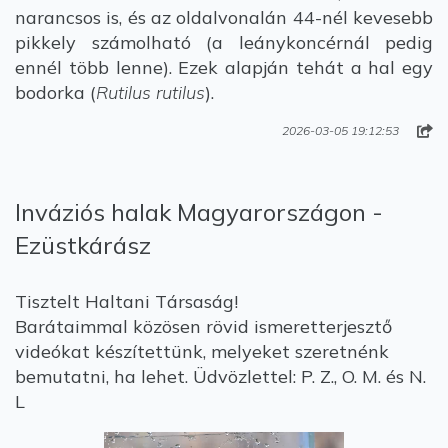
narancsos is, és az oldalvonalán 44-nél kevesebb
pikkely számolható (a leánykoncérnál pedig
ennél több lenne). Ezek alapján tehát a hal egy
bodorka (
Rutilus rutilus
).
2026-03-05 19:12:53
Inváziós halak Magyarországon -
Ezüstkárász
Tisztelt Haltani Társaság!
Barátaimmal közösen rövid ismeretterjesztő
videókat készítettünk, melyeket szeretnénk
bemutatni, ha lehet. Üdvözlettel: P. Z., O. M. és N.
L