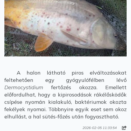
A halon látható piros elváltozásokat
feltehetően egy gyógyulófélben lévő
Dermocystidium
fertőzés okozza. Emellett
előfordulhat, hogy a kipirosodások rákélősködők
csípése nyomán kialakuló, baktériumok okozta
fekélyek nyomai. Többnyire egyik eset sem okoz
elhullást, a hal sütés-főzés után fogyasztható.
2026-02-05 11:33:54