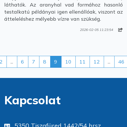
láthatók. Az aranyhal vad formához hasonló
testalkatú példányai igen ellenállóak, viszont az
átteleléshez mélyebb vízre van szükség.
2026-02-05 11:23:54
2
...
6
7
8
9
10
11
12
...
46
Kapcsolat
5350 Tiszafüred 1442/54 hrsz.