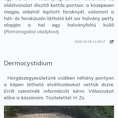
oldalvonalat díszítő kettős pontsor, a közepesen
magas, oldalról lapított faroknyél, valamint a
hát- és farokúszón látható két sor halvány petty
alapján a hal egy halványfoltú küllő
(
Romanogobio vladykovi
).
2026-02-05 11:39:17
Dermocystidium
Horgászegyesületünk vizében néhány pontyon
a képen látható elváltozásokat vettük észre.
Erről szeretnék információt kérni. Válaszukat
előre is köszönöm. Tisztelettel: H. Zs.