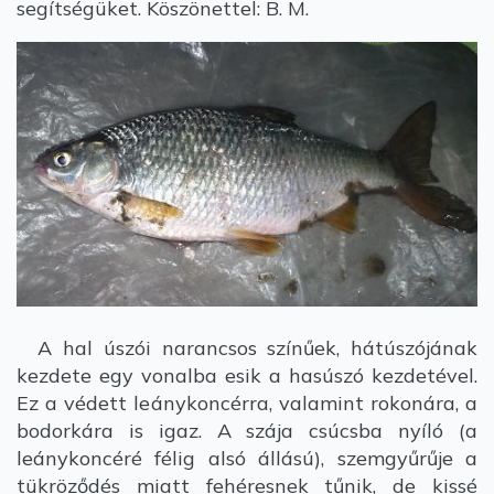
segítségüket. Köszönettel: B. M.
A hal úszói narancsos színűek, hátúszójának
kezdete egy vonalba esik a hasúszó kezdetével.
Ez a védett leánykoncérra, valamint rokonára, a
bodorkára is igaz. A szája csúcsba nyíló (a
leánykoncéré félig alsó állású), szemgyűrűje a
tükröződés miatt fehéresnek tűnik, de kissé