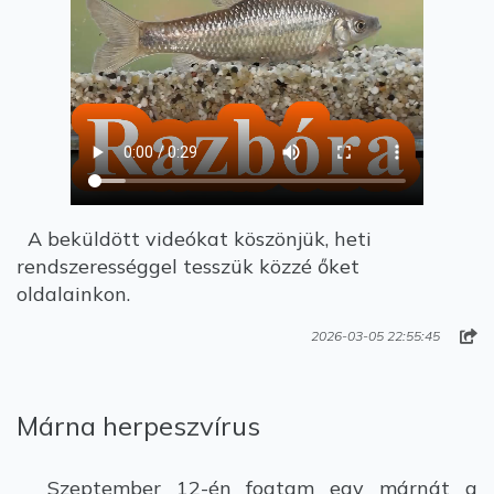
A beküldött videókat köszönjük, heti
rendszerességgel tesszük közzé őket
oldalainkon.
2026-03-05 22:55:45
Márna herpeszvírus
Szeptember 12-én fogtam egy márnát a