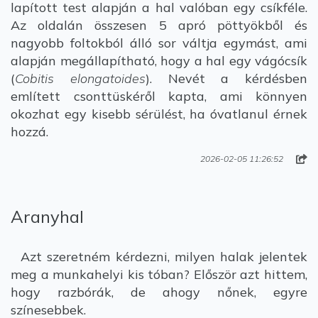
lapított test alapján a hal valóban egy csíkféle.
Az oldalán összesen 5 apró pöttyökből és
nagyobb foltokból álló sor váltja egymást, ami
alapján megállapítható, hogy a hal egy vágócsík
(
Cobitis elongatoides
). Nevét a kérdésben
említett csonttüskéről kapta, ami könnyen
okozhat egy kisebb sérülést, ha óvatlanul érnek
hozzá.
2026-02-05 11:26:52
Aranyhal
Azt szeretném kérdezni, milyen halak jelentek
meg a munkahelyi kis tóban? Először azt hittem,
hogy razbórák, de ahogy nőnek, egyre
színesebbek.