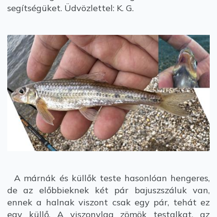
segítségüket. Üdvözlettel: K. G.
A márnák és küllők teste hasonlóan hengeres,
de az előbbieknek két pár bajuszszáluk van,
ennek a halnak viszont csak egy pár, tehát ez
egy küllő. A viszonylag zömök testalkat, az