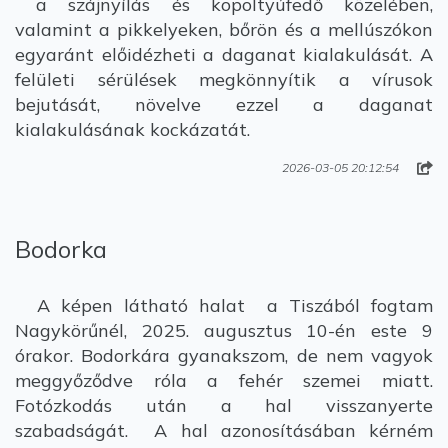
a szájnyílás és kopoltyúfedő közelében,
valamint a pikkelyeken, bőrön és a mellúszókon
egyaránt előidézheti a daganat kialakulását. A
felületi sérülések megkönnyítik a vírusok
bejutását, növelve ezzel a daganat
kialakulásának kockázatát.
2026-03-05 20:12:54
Bodorka
A képen látható halat a Tiszából fogtam
Nagykörűnél, 2025. augusztus 10-én este 9
órakor. Bodorkára gyanakszom, de nem vagyok
meggyőződve róla a fehér szemei miatt.
Fotózkodás után a hal visszanyerte
szabadságát. A hal azonosításában kérném