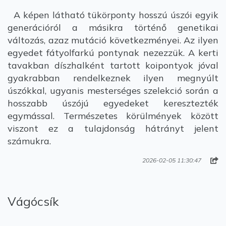
A képen látható tükörponty hosszú úszói egyik
generációról a másikra történő genetikai
változás, azaz mutáció következményei. Az ilyen
egyedet fátyolfarkú pontynak nezezzük. A kerti
tavakban díszhalként tartott koipontyok jóval
gyakrabban rendelkeznek ilyen megnyúlt
úszókkal, ugyanis mesterséges szelekció során a
hosszabb úszójú egyedeket keresztezték
egymással. Természetes körülmények között
viszont ez a tulajdonság hátrányt jelent
számukra.
2026-02-05 11:30:47
Vágócsík