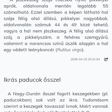
aprók, oldalvonala mentén legalább 55
számolható. Ezzel szemben a képen látható hal
szája félig alsó állású, pikkelyei nagyobbak,
oldalvonalán számuk 44 és 49 közé tehető,
vagyis a hal nem jászkeszeg. A félig alsó állású
száj, a pikkelyszám, a fehéres szemgyűrű,
valamint a narancsos színű úszók alapján a hal
egy védett leánykoncér (
Rutilus virgo
).
2026-04-20 20:31:54
Ikrás paducok ősszel
A Nagy-Dunán ősszel fogott keszegekben (pl.
paducokban) sok volt az ikra. Tudomásom
szerint a keszegek tavasszal ívnak. Miért vannak