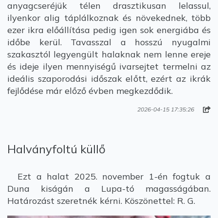
anyagcseréjük télen drasztikusan lelassul,
ilyenkor alig táplálkoznak és növekednek, több
ezer ikra előállítása pedig igen sok energiába és
időbe kerül. Tavasszal a hosszú nyugalmi
szakasztól legyengült halaknak nem lenne ereje
és ideje ilyen mennyiségű ivarsejtet termelni az
ideális szaporodási időszak előtt, ezért az ikrák
fejlődése már előző évben megkezdődik.
2026-04-15 17:35:26
Halványfoltú küllő
Ezt a halat 2025. november 1-én fogtuk a
Duna kiságán a Lupa-tó magasságában.
Határozást szeretnék kérni. Köszönettel: R. G.