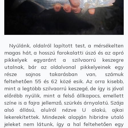
Nyúlánk, oldalról lapított test, a mérsékelten
magas hát, a hosszú farokalatti úszó és az apró
pikkelyek egyaránt a szilvaorrú keszegre
utalnak, bár az oldalvonal pikkelyeinek egy
része sajnos takarásban van, számuk
feltehetően 55 és 62 közé esik. Az orra kisebb,
mint a legtöbb szilvaorrú keszegé, de így is jóval
előrébb nyúlik, mint a felső állkapocs, emellett
színe is a fajra jellemző, szürkés árnyalatú. Szája
alsó állású, alulról nézve U alakú, ajkai
lekerekítettek. Mindezek alapján hibridre utaló
jeleket nem látunk, így a hal feltehetően egy