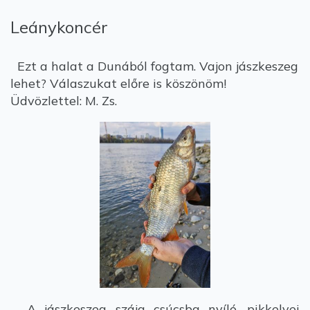
Leánykoncér
Ezt a halat a Dunából fogtam. Vajon jászkeszeg
lehet? Válaszukat előre is köszönöm!
Üdvözlettel: M. Zs.
A jászkeszeg szája csúcsba nyíló, pikkelyei