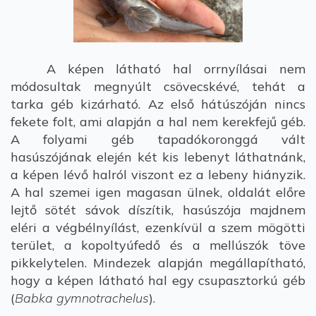
A képen látható hal orrnyílásai nem
módosultak megnyúlt csövecskévé, tehát a
tarka géb kizárható. Az első hátúszóján nincs
fekete folt, ami alapján a hal nem kerekfejű géb.
A folyami géb tapadókoronggá vált
hasúszójának elején két kis lebenyt láthatnánk,
a képen lévő halról viszont ez a lebeny hiányzik.
A hal szemei igen magasan ülnek, oldalát előre
lejtő sötét sávok díszítik, hasúszója majdnem
eléri a végbélnyílást, ezenkívül a szem mögötti
terület, a kopoltyúfedő és a mellúszók töve
pikkelytelen. Mindezek alapján megállapítható,
hogy a képen látható hal egy csupasztorkú géb
(
Babka gymnotrachelus
).