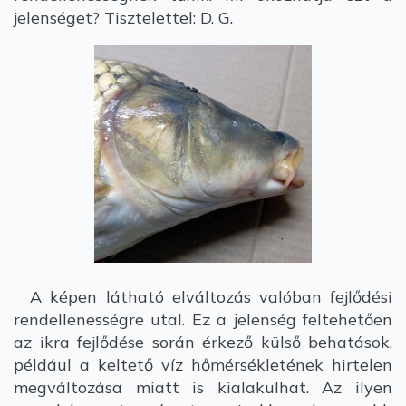
jelenséget? Tisztelettel: D. G.
A képen látható elváltozás valóban fejlődési
rendellenességre utal. Ez a jelenség feltehetően
az ikra fejlődése során érkező külső behatások,
például a keltető víz hőmérsékletének hirtelen
megváltozása miatt is kialakulhat. Az ilyen