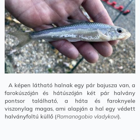
A képen látható halnak egy pár bajusza van, a
farokúszóján és hátúszóján két pár halvány
pontsor található, a háta és faroknyele
viszonylag magas, ami alapján a hal egy védett
halványfoltú küllő (
Romanogobio vladykovi
).