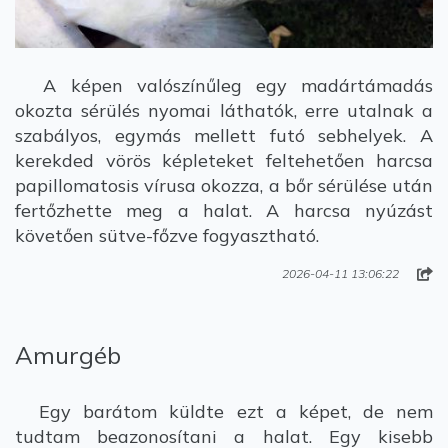
A képen valószínűleg egy madártámadás
okozta sérülés nyomai láthatók, erre utalnak a
szabályos, egymás mellett futó sebhelyek. A
kerekded vörös képleteket feltehetően harcsa
papillomatosis vírusa okozza, a bőr sérülése után
fertőzhette meg a halat. A harcsa nyúzást
követően sütve-főzve fogyasztható.
2026-04-11 13:06:22
Amurgéb
Egy barátom küldte ezt a képet, de nem
tudtam beazonosítani a halat. Egy kisebb