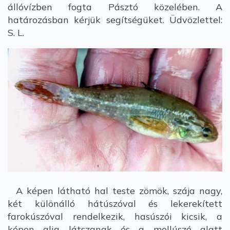
állóvízben fogta Pásztó közelében. A
határozásban kérjük segítségüket. Üdvözlettel:
S. L.
A képen látható hal teste zömök, szája nagy,
két különálló hátúszóval és lekerekített
farokúszóval rendelkezik, hasúszói kicsik, a
képen alig látszanak és a mellúszó alatt