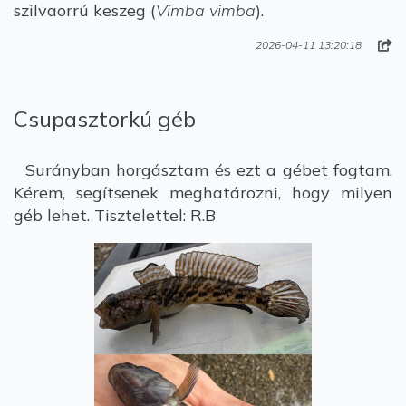
szilvaorrú keszeg (
Vimba vimba
).
2026-04-11 13:20:18
Csupasztorkú géb
Surányban horgásztam és ezt a gébet fogtam.
Kérem, segítsenek meghatározni, hogy milyen
géb lehet. Tisztelettel: R.B