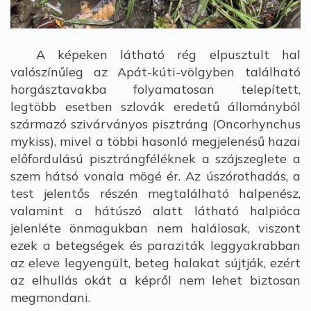
A képeken látható rég elpusztult hal
valószínűleg az Apát-kúti-völgyben található
horgásztavakba folyamatosan telepített,
legtöbb esetben szlovák eredetű állományból
származó szivárványos pisztráng (Oncorhynchus
mykiss), mivel a többi hasonló megjelenésű hazai
előfordulású pisztrángféléknek a szájszeglete a
szem hátsó vonala mögé ér. Az úszórothadás, a
test jelentős részén megtalálható halpenész,
valamint a hátúszó alatt látható halpióca
jelenléte önmagukban nem halálosak, viszont
ezek a betegségek és paraziták leggyakrabban
az eleve legyengült, beteg halakat sújtják, ezért
az elhullás okát a képről nem lehet biztosan
megmondani.