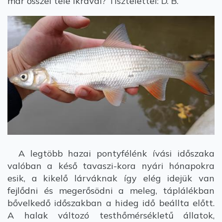
már ősszel tele ikrával? Tisztelettel: D. B.
A legtöbb hazai pontyfélénk ívási időszaka
valóban a késő tavaszi-kora nyári hónapokra
esik, a kikelő lárváknak így elég idejük van
fejlődni és megerősödni a meleg, táplálékban
bővelkedő időszakban a hideg idő beállta előtt.
A halak változó testhőmérsékletű állatok,