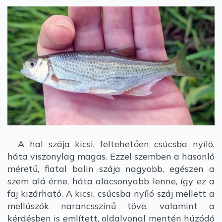
A hal szája kicsi, feltehetően csúcsba nyíló,
háta viszonylag magas. Ezzel szemben a hasonló
méretű, fiatal balin szája nagyobb, egészen a
szem alá érne, háta alacsonyabb lenne, így ez a
faj kizárható. A kicsi, csúcsba nyíló száj mellett a
mellúszók narancsszínű töve, valamint a
kérdésben is említett, oldalvonal mentén húzódó