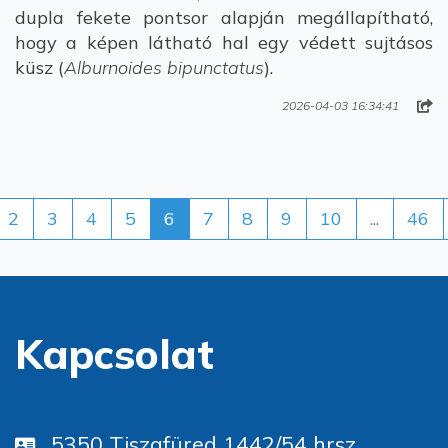
dupla fekete pontsor alapján megállapítható,
hogy a képen látható hal egy védett sujtásos
küsz (
Alburnoides bipunctatus
).
2026-04-03 16:34:41
2
3
4
5
6
7
8
9
10
...
46
Kapcsolat
5350 Tiszafüred 1442/54 hrsz.