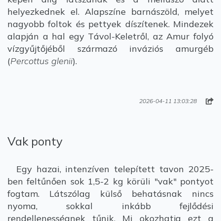
helyezkednek el. Alapszíne barnászöld, melyet
nagyobb foltok és pettyek díszítenek. Mindezek
alapján a hal egy Távol-Keletről, az Amur folyó
vízgyűjtőjéből származó inváziós amurgéb
(
Percottus glenii
).
2026-04-11 13:03:28
Vak ponty
Egy hazai, intenzíven telepített tavon 2025-
ben feltűnően sok 1,5-2 kg körüli "vak" pontyot
fogtam. Látszólag külső behatásnak nincs
nyoma, sokkal inkább fejlődési
rendellenességnek tűnik. Mi okozhatja ezt a