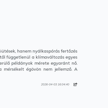
iütések, hanem nyálkaspórás fertőzés
től függetlenül a klímaváltozás egyes
őkerülő példányok mérete egyaránt nő.
 a mérsékelt égövön nem jellemző. A
2026-04-03 16:04:40