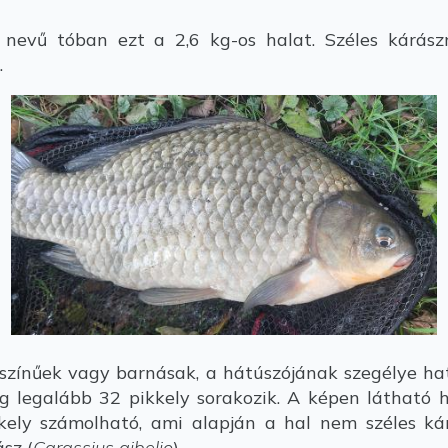
evű tóban ezt a 2,6 kg-os halat. Széles kárász
.
színűek vagy barnásak, a hátúszójának szegélye h
g legalább 32 pikkely sorakozik. A képen látható ha
kkely számolható, ami alapján a hal nem széles k
sz (
Carassius gibelio
).