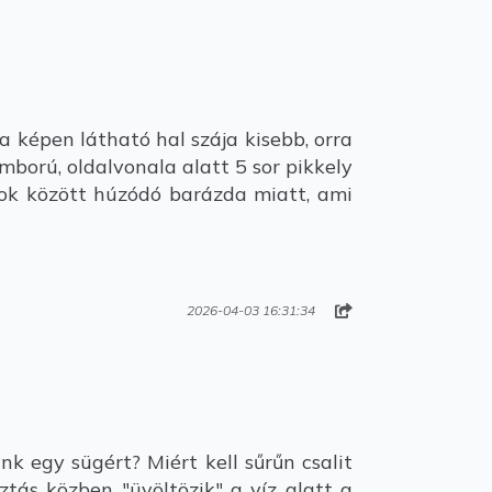
 képen látható hal szája kisebb, orra
ború, oldalvonala alatt 5 sor pikkely
sok között húzódó barázda miatt, ami
2026-04-03 16:31:34
k egy sügért? Miért kell sűrűn csalit
tás közben "üvöltözik" a víz alatt a