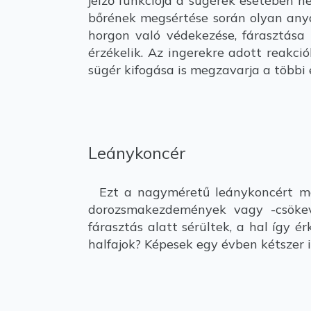
jelző funkciója a sügérek esetében 
bőrének megsértése során olyan anya
horgon való védekezése, fárasztása i
érzékelik. Az ingerekre adott reakci
sügér kifogása is megzavarja a többi 
Leánykoncér
Ezt a nagyméretű leánykoncért még
dorozsmakezdemények vagy -csökevé
fárasztás alatt sérültek, a hal így 
halfajok? Képesek egy évben kétszer is