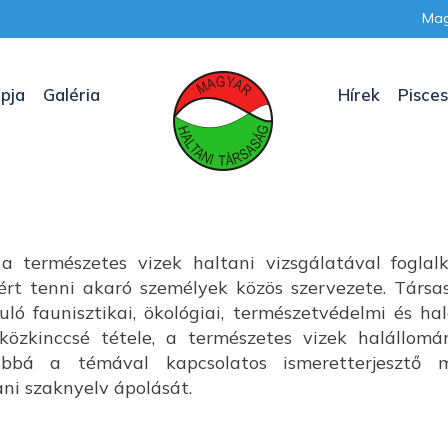
Mag
pja
Galéria
Hírek
Pisces
a természetes vizek haltani vizsgálatával foglal
nkért tenni akaró személyek közös szervezete. Társ
uló faunisztikai, ökológiai, természetvédelmi és ha
özkinccsé tétele, a természetes vizek halállom
ábbá a témával kapcsolatos ismeretterjesztő m
i szaknyelv ápolását.