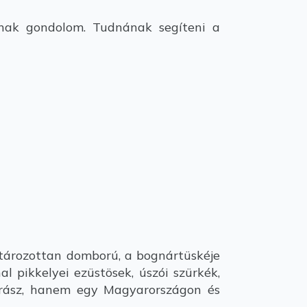
nak gondolom. Tudnának segíteni a
atározottan domború, a bognártüskéje
l pikkelyei ezüstösek, úszói szürkék,
árász, hanem egy Magyarországon és