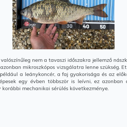
valószínűleg nem a tavaszi időszakra jellemző nászk
 azonban mikroszkópos vizsgálatra lenne szükség. Et
n például a leánykoncér, a faj gyakorisága és az el
képesek egy évben többször is leívni, ez azonban
y korábbi mechanikai sérülés következménye.