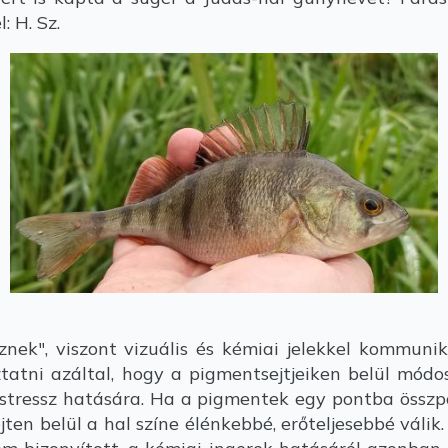
: H. Sz.
nek", viszont vizuális és kémiai jelekkel kommuni
ztatni azáltal, hogy a pigmentsejtjeiken belül módo
 stressz hatására. Ha a pigmentek egy pontba össz
ejten belül a hal színe élénkebbé, erőteljesebbé váli