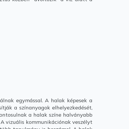
kálnak egymással. A halak képesek a
sítják a színanyagok elhelyezkedését,
pontosulnak a halak színe halványabb
k. A vizuális kommunikációnak veszélyt