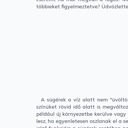
többieket figyelmeztetve? Üdvözlettel
A sügérek a víz alatt nem "üvöltöz
színüket rövid idő alatt is megválto
például új környezetbe kerülve vagy
lesz, ha egyenletesen oszlanak el a s