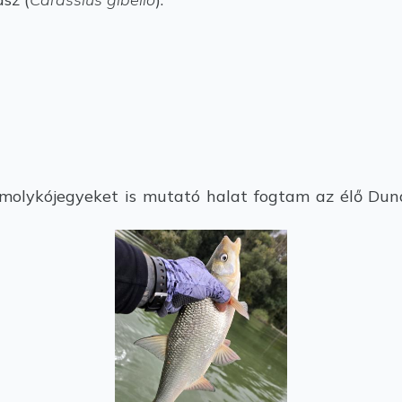
omolykójegyeket is mutató halat fogtam az élő Dun