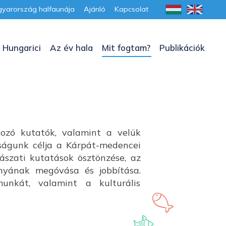
yarország halfaunája
Ajánló
Kapcsolat
 Hungarici
Az év hala
Mit fogtam?
Publikációk
kozó kutatók, valamint a velük
aságunk célja a Kárpát-medencei
lászati kutatások ösztönzése, az
ányának megóvása és jobbítása.
unkát, valamint a kulturális