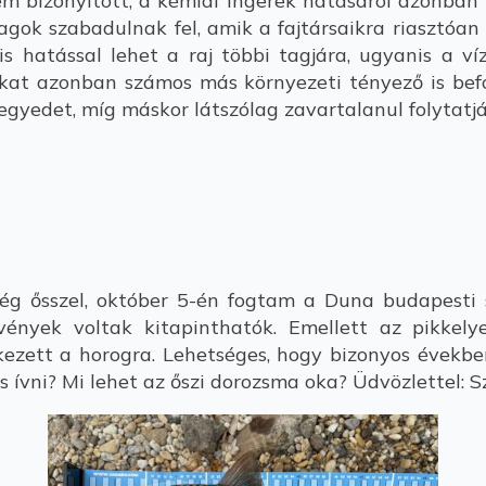
nem bizonyított, a kémiai ingerek hatásáról azonban
gok szabadulnak fel, amik a fajtársaikra riasztóan
s hatással lehet a raj többi tagjára, ugyanis a ví
ókat azonban számos más környezeti tényező is befol
egyedet, míg máskor látszólag zavartalanul folytatjá
 ősszel, október 5-én fogtam a Duna budapesti s
nyek voltak kitapinthatók. Emellett az pikkely
érkezett a horogra. Lehetséges, hogy bizonyos évekbe
 ívni? Mi lehet az őszi dorozsma oka? Üdvözlettel: Sz