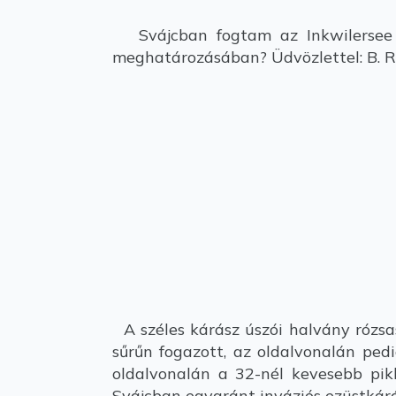
Svájcban fogtam az Inkwilersee n
meghatározásában? Üdvözlettel: B. R
A széles kárász úszói halvány rózsa
sűrűn fogazott, az oldalvonalán pedi
oldalvonalán a 32-nél kevesebb pi
Svájcban egyaránt inváziós ezüstkárá