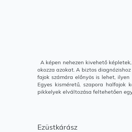
A képen nehezen kivehető képletek, 
okozza azokat. A biztos diagnózishoz
fajok számára előnyös is lehet, ilye
Egyes kisméretű, szapora halfajok 
pikkelyek elváltozása feltehetően eg
Ezüstkárász