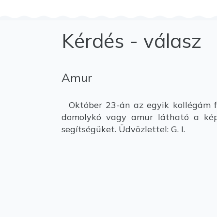
Kérdés - válasz
Amur
Október 23-án az egyik kollégám fog
domolykó vagy amur látható a kép
segítségüket. Üdvözlettel: G. I.