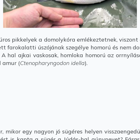
úros pikkelyek a domolykóra emlékeztetnek, viszont a
ett farokalatti úszójának szegélye homorú és nem dom
ó. A hal ajkai vaskosak, homloka homorú az orrnyílá
l amur (
Ctenopharyngodon idella
).
r, mikor egy nagyon jó sügéres helyen visszaengedün
ért is kapta a sügér a Júdás-hal gúnynevet? Fárasz