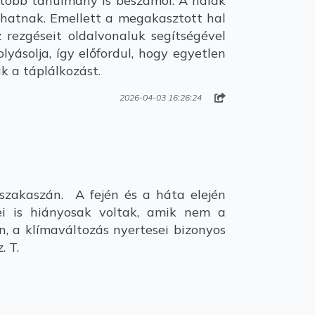
 több tanulmány is beszámol. A halak
 hatnak. Emellett a megakasztott hal
z rezgéseit oldalvonaluk segítségével
yásolja, így előfordul, hogy egyetlen
k a táplálkozást.
2026-04-03 16:26:24
zakaszán. A fején és a háta elején
ei is hiányosak voltak, amik nem a
n, a klímaváltozás nyertesei bizonyos
. T.