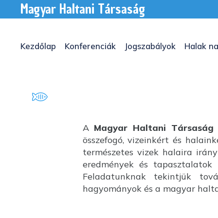
Magyar Haltani Társaság
Kezdőlap
Konferenciák
Jogszabályok
Halak na
A
Magyar Haltani Társaság
összefogó, vizeinkért és halai
természetes vizek halaira irány
eredmények és tapasztalatok k
Feladatunknak tekintjük tov
hagyományok és a magyar haltan