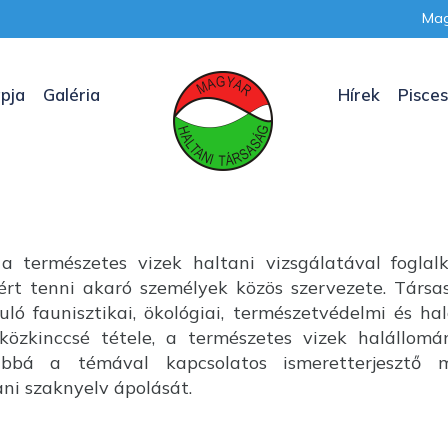
Mag
pja
Galéria
Hírek
Pisces
a természetes vizek haltani vizsgálatával foglal
nkért tenni akaró személyek közös szervezete. Társ
uló faunisztikai, ökológiai, természetvédelmi és ha
özkinccsé tétele, a természetes vizek halállom
ábbá a témával kapcsolatos ismeretterjesztő m
i szaknyelv ápolását.