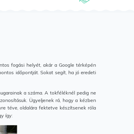
ntos fogási helyét, akár a Google térképén
ontos időpontját. Sokat segít, ha jó eredeti
 sugarainak a száma. A tokféléknél pedig ne
 azonosításuk. Ügyeljenek rá, hogy a kézben
re téve, oldalára fektetve készítsenek róla
y így: