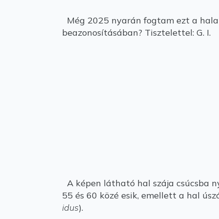
Még 2025 nyarán fogtam ezt a halat 
beazonosításában? Tisztelettel: G. I.
A képen látható hal szája csúcsba ny
55 és 60 közé esik, emellett a hal ús
idus
).