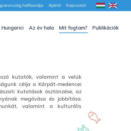
yarország halfaunája
Ajánló
Kapcsolat
 Hungarici
Az év hala
Mit fogtam?
Publikációk
kozó kutatók, valamint a velük
aságunk célja a Kárpát-medencei
lászati kutatások ösztönzése, az
ányának megóvása és jobbítása.
unkát, valamint a kulturális