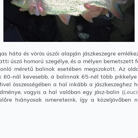
s háta és vörös úszói alapján jászkeszegre emlékezt
atti úszó homorú szegélye, és a mélyen bemetszett f
onló méretű balinok esetében megszokott. Az olda
 60-nál kevesebb, a balinnak 65-nél több pikkelye 
ivel összességében a hal inkább a jászkeszeghez has
edménye, vagyis a hal valóban egy jász-balin (
Leuci
előre hiányosak ismereteink, így a közeljövőben