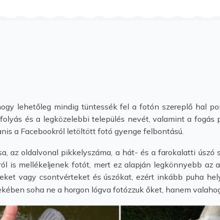
ogy lehetőleg mindig tüntessék fel a fotón szereplő hal po
zfolyás és a legközelebbi település nevét, valamint a fogás p
nis a Facebookról letöltött fotó gyenge felbontású.
sa, az oldalvonal pikkelyszáma, a hát- és a farokalatti úszó
ról is mellékeljenek fotót, mert ez alapján legkönnyebb az
elyeket vagy csontvérteket és úszókat, ezért inkább puha hely
dekében soha ne a horgon lógva fotózzuk őket, hanem valahog