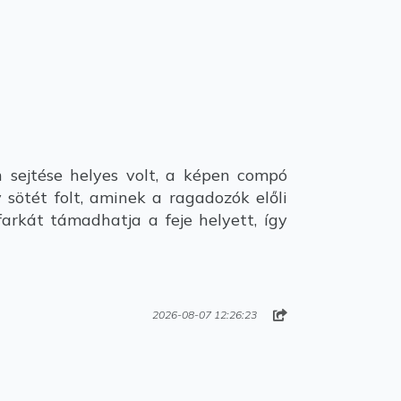
 sejtése helyes volt, a képen compó
 sötét folt, aminek a ragadozók előli
arkát támadhatja a feje helyett, így
2026-08-07 12:26:23