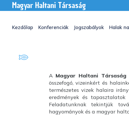
Magyar Haltani Társaság
Kezdőlap
Konferenciák
Jogszabályok
Halak na
A
Magyar Haltani Társaság
összefogó, vizeinkért és halai
természetes vizek halaira irány
eredmények és tapasztalatok k
Feladatunknak tekintjük tov
hagyományok és a magyar haltan