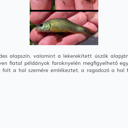
s alapszín, valamint a lekerekített úszók alapján
ilyen fiatal példányok faroknyelén megfigyelhető egy
 folt a hal szemére emlékeztet, a ragadozó a hal f