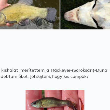
 kishalat merítettem a Ráckevei-(Soroksári)-Duna
adobtam őket. Jól sejtem, hogy kis compók?