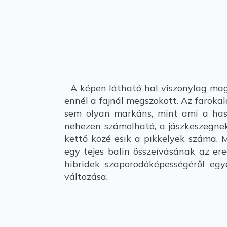
A képen látható hal viszonylag maga
ennél a fajnál megszokott. Az farokal
sem olyan markáns, mint ami a has
nehezen számolható, a jászkeszegnek
kettő közé esik a pikkelyek száma. M
egy tejes balin összeívásának az er
hibridek szaporodóképességéről egy
változása.