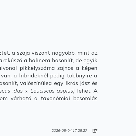
et, a szája viszont nagyobb, mint az
arokúszó a balinéra hasonlít, de egyik
lvonal pikkelyszáma sajnos a képen
van, a hibrideknél pedig többnyire a
onlít, valószínűleg egy ikrás jász és
scus idus x Leuciscus aspius)
lehet. A
 nem várható a taxonómiai besorolás
2026-08-04 17:28:27