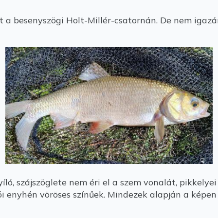
a besenyszögi Holt-Millér-csatornán. De nem igazá
íló, szájszöglete nem éri el a szem vonalát, pikkely
zói enyhén vöröses színűek. Mindezek alapján a képen