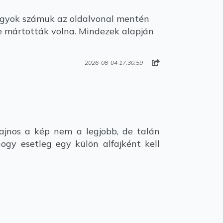
 nagyok számuk az oldalvonal mentén
be mártották volna. Mindezek alapján
2026-08-04 17:30:59
jnos a kép nem a legjobb, de talán
hogy esetleg egy külön alfajként kell