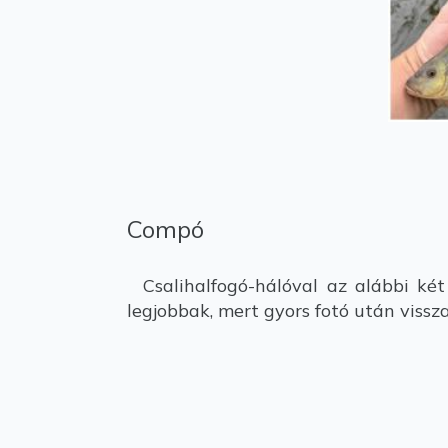
Compó
Csalihalfogó-hálóval az alábbi két
legjobbak, mert gyors fotó után vissz