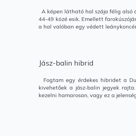
A képen látható hal szája félig alsó
44-49 közé esik. Emellett farokúszój
a hal valóban egy védett leánykoncér
Jász-balin hibrid
Fogtam egy érdekes hibridet a Dun
kivehetőek a jász-balin jegyek rajta
kezelni hamarosan, vagy ez a jelenség 