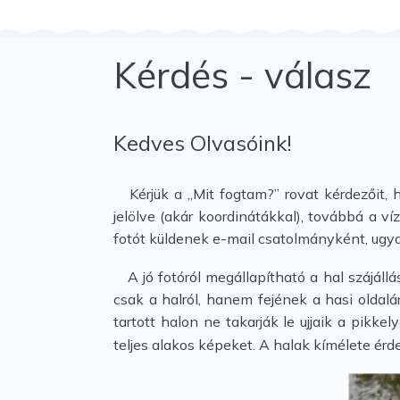
Kérdés - válasz
Kedves Olvasóink!
Kérjük a „Mit fogtam?” rovat kérdezőit, h
jelölve (akár koordinátákkal), továbbá a ví
fotót küldenek e-mail csatolmányként, ugya
A jó fotóról megállapítható a hal szájállá
csak a halról, hanem fejének a hasi oldalá
tartott halon ne takarják le ujjaik a pikk
teljes alakos képeket. A halak kímélete ér