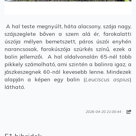
A hal teste megnyúlt, háta alacsony, szája nagy,
szájszeglete bőven a szem alá ér, farokalatti
úszója mélyen bemetszett, páros úszói enyhén
narancsosak, farokúszója szürkés színű, ezek a
balin jellemzői. A hal oldalvonalán 65-nél több
pikkely számolható, ami szintén a balinra igaz, a
jászkeszegnek 60-nál kevesebb lenne. Mindezek
alapján a képen egy balin (
Leuciscus aspius
)
látható.
2026-04-20 21:00:44