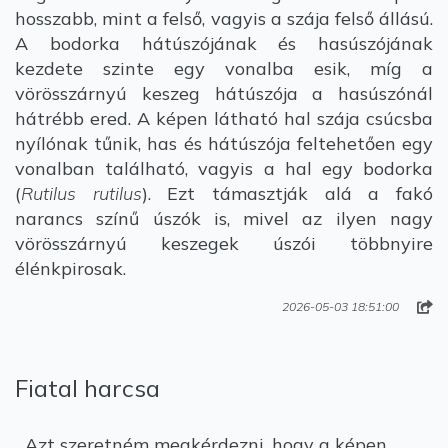
hosszabb, mint a felső, vagyis a szája felső állású.
A bodorka hátúszójának és hasúszójának
kezdete szinte egy vonalba esik, míg a
vörösszárnyú keszeg hátúszója a hasúszónál
hátrébb ered. A képen látható hal szája csúcsba
nyílónak tűnik, has és hátúszója feltehetően egy
vonalban található, vagyis a hal egy bodorka
(
Rutilus rutilus
). Ezt támasztják alá a fakó
narancs színű úszók is, mivel az ilyen nagy
vörösszárnyú keszegek úszói többnyire
élénkpirosak.
2026-05-03 18:51:00
Fiatal harcsa
Azt szeretném megkérdezni, hogy a képen