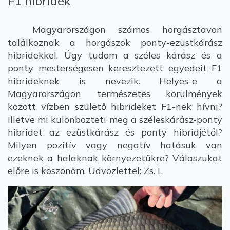
F1 hibridek
Magyarországon számos horgásztavon
találkoznak a horgászok ponty-ezüstkárász
hibridekkel. Úgy tudom a széles kárász és a
ponty mesterségesen keresztezett egyedeit F1
hibrideknek is nevezik. Helyes-e a
Magyarországon természetes körülmények
között vízben születő hibrideket F1-nek hívni?
Illetve mi különbözteti meg a széleskárász-ponty
hibridet az ezüstkárász és ponty hibridjétől?
Milyen pozitív vagy negatív hatásuk van
ezeknek a halaknak környezetükre? Válaszukat
előre is köszönöm. Üdvözlettel: Zs. L