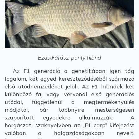
Ezüstkárász-ponty hibrid
Az F1 generáció a genetikában igen tág
fogalom, két egyed kereszteződéséből származó
első utódnemzedéket jelöli. Az F1 hibridek két
különböző faj vagy vérvonal első generációs
utódai, függetlenül a megtermékenyülés
módjától, bár többnyire mesterségesen
szaporított egyedekre alkalmazzák. A
horgászati szaknyelvben az „F1 carp” kifejezést
valóban a halgazdaságokban nevelt,