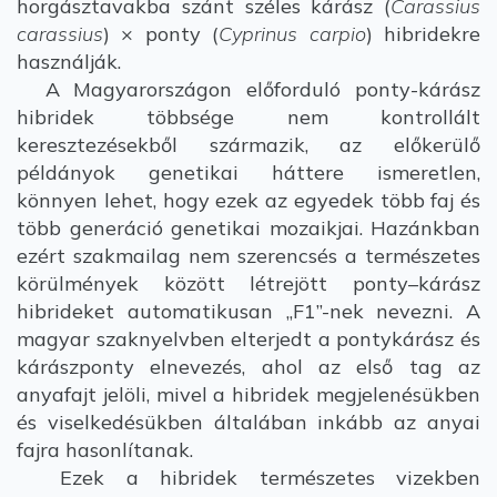
horgásztavakba szánt széles kárász (
Carassius
carassius
) × ponty (
Cyprinus carpio
) hibridekre
használják.
A Magyarországon előforduló ponty-kárász
hibridek többsége nem kontrollált
keresztezésekből származik, az előkerülő
példányok genetikai háttere ismeretlen,
könnyen lehet, hogy ezek az egyedek több faj és
több generáció genetikai mozaikjai. Hazánkban
ezért szakmailag nem szerencsés a természetes
körülmények között létrejött ponty–kárász
hibrideket automatikusan „F1”-nek nevezni. A
magyar szaknyelvben elterjedt a pontykárász és
kárászponty elnevezés, ahol az első tag az
anyafajt jelöli, mivel a hibridek megjelenésükben
és viselkedésükben általában inkább az anyai
fajra hasonlítanak.
Ezek a hibridek természetes vizekben