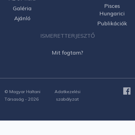
Pisces
Galéria
Hungarici
Ajánló
Publikációk
ISMERETTERJESZTŐ
Mit fogtam?
© Magyar Haltani
Adatkezelési
Társaság - 2026
szabályzat