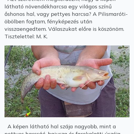
látható növendékharcsa egy világos színű
őshonos hal, vagy pettyes harcsa? A Pilismaróti-
öbölben fogtam, fényképezés után
visszaengedtem. Válaszukat előre is köszönöm.
Tisztelettel: M. K.
A képen látható hal szája nagyobb, mint a
pettyes harcsáé, bajusza és farokalatti úszója