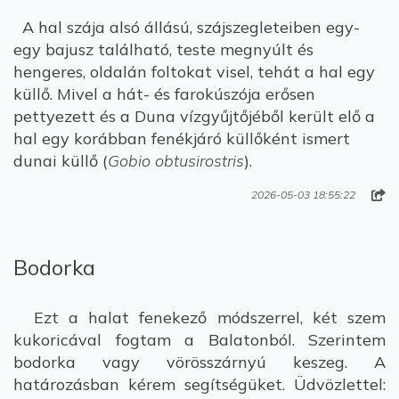
A hal szája alsó állású, szájszegleteiben egy-
egy bajusz található, teste megnyúlt és
hengeres, oldalán foltokat visel, tehát a hal egy
küllő. Mivel a hát- és farokúszója erősen
pettyezett és a Duna vízgyűjtőjéből került elő a
hal egy korábban fenékjáró küllőként ismert
dunai küllő (
Gobio obtusirostris
).
2026-05-03 18:55:22
Bodorka
Ezt a halat fenekező módszerrel, két szem
kukoricával fogtam a Balatonból. Szerintem
bodorka vagy vörösszárnyú keszeg. A
határozásban kérem segítségüket. Üdvözlettel: