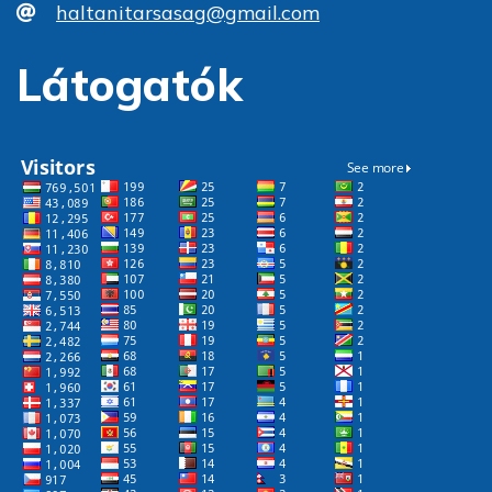
haltanitarsasag@gmail.com
Látogatók