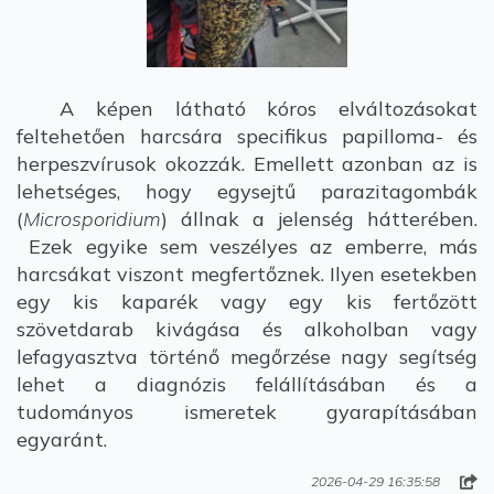
A képen látható kóros elváltozásokat
feltehetően harcsára specifikus papilloma- és
herpeszvírusok okozzák. Emellett azonban az is
lehetséges, hogy egysejtű parazitagombák
(
Microsporidium
) állnak a jelenség hátterében.
Ezek egyike sem veszélyes az emberre, más
harcsákat viszont megfertőznek. Ilyen esetekben
egy kis kaparék vagy egy kis fertőzött
szövetdarab kivágása és alkoholban vagy
lefagyasztva történő megőrzése nagy segítség
lehet a diagnózis felállításában és a
tudományos ismeretek gyarapításában
egyaránt.
2026-04-29 16:35:58