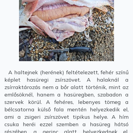
A haltejnek (herének) feltételezett, fehér színű
képlet hasüregi zsírszövet. A halaknál a
zsírraktározás nem a bőr alatt történik, mint az
emlősöknél, hanem a hasüregben, szabadon a
szervek körül. A fehéres, lebenyes tömeg a
bélcsatorna külső fala mentén helyezkedik el,
ami a zsigeri zsírszövet tipikus helye. A hím
csuka heréi ezzel szemben a hasüreg hátsó
részében, a gerinc alatt helyezkednek el,