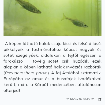
A képen látható halak szája kicsi és felső állású,
pikkelyeik a testméretéhez képest nagyok és
sötét szegélyűek, oldalukon a fejtől egészen a
farokúszó tövéig sötét csík húzódik, ezek
alapján a képen látható halak inváziós razbórák
(
Pseudorasbora parva
). A faj Ázsiából származik,
Európába az amur és a busafajok ivadékaival
került, mára a Kárpát-medencében általánosan
elterjedt.
2026-04-29 16:40:17