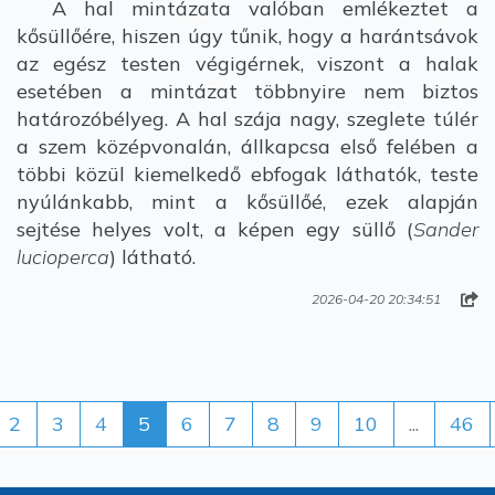
A hal mintázata valóban emlékeztet a
kősüllőére, hiszen úgy tűnik, hogy a harántsávok
az egész testen végigérnek, viszont a halak
esetében a mintázat többnyire nem biztos
határozóbélyeg. A hal szája nagy, szeglete túlér
a szem középvonalán, állkapcsa első felében a
többi közül kiemelkedő ebfogak láthatók, teste
nyúlánkabb, mint a kősüllőé, ezek alapján
sejtése helyes volt, a képen egy süllő (
Sander
lucioperca
) látható.
2026-04-20 20:34:51
2
3
4
5
6
7
8
9
10
...
46