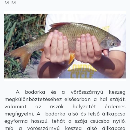
M. M.
A bodorka és a vörösszárnyú keszeg
megkülönböztetéséhez elsősorban a hal száját,
valamint az úszók helyzetét érdemes
megfigyelni. A bodorka alsó és felső állkapcsa
egyforma hosszú, tehát a szája csúcsba nyíló,
míg a vörösszárnyú keszeg alsó állkapcsa