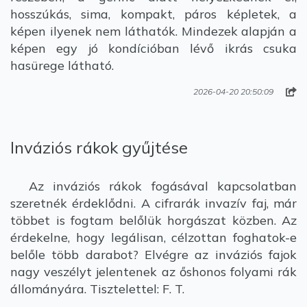
hosszúkás, sima, kompakt, páros képletek, a
képen ilyenek nem láthatók. Mindezek alapján a
képen egy jó kondícióban lévő ikrás csuka
hasürege látható.
2026-04-20 20:50:09
Inváziós rákok gyűjtése
Az inváziós rákok fogásával kapcsolatban
szeretnék érdeklődni. A cifrarák invazív faj, már
többet is fogtam belőlük horgászat közben. Az
érdekelne, hogy legálisan, célzottan foghatok-e
belőle több darabot? Elvégre az inváziós fajok
nagy veszélyt jelentenek az őshonos folyami rák
állományára. Tisztelettel: F. T.