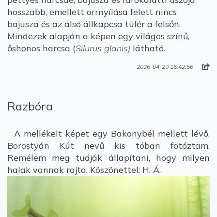
hosszabb, emellett orrnyílása felett nincs
bajusza és az alsó állkapcsa túlér a felsőn.
Mindezek alapján a képen egy világos színű,
őshonos harcsa (
Silurus glanis)
látható.
2026-04-29 16:42:56
Razbóra
A mellékelt képet egy Bakonybél mellett lévő,
Borostyán Kút nevű kis tóban fotóztam.
Remélem meg tudják állapítani, hogy milyen
halak vannak rajta. Köszönettel: H. Á.