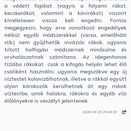
a védett fajokat (vagyis a folyami rákot,
kecskerákot, valamint a kövirákot) viszont
kíméletesen vissza kell engedni. Fontos
megjegyezni, hogy erre vonatkozó engedélyek
nélkül egyéb módszerekkel (varsa, emelőháló
stb.) nem gyűjthetők inváziós rákok, ugyanis
tiltott halfogási módszernek minősülne és
orvhalászatnak számítana. Az idegenhonos
tízlábú rákokat csak a kifogás helyén lehet élő
csaliként használni, ugyanis megszökve egy új
víztestet kolonizálhatnak, illetve a rákkal együtt
olyan kórokozók kerülhetnek át egy másik
víztestbe, amik halakra, rákokra és egyéb vízi
élőlényekre is veszélyt jelentenek.
2026-04-20 20:44:33