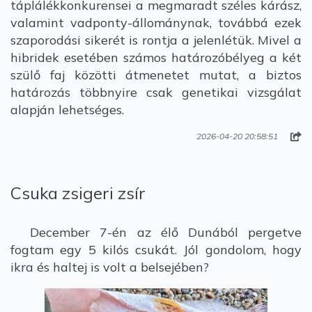
táplálékkonkurensei a megmaradt széles kárász,
valamint vadponty-állománynak, továbbá ezek
szaporodási sikerét is rontja a jelenlétük. Mivel a
hibridek esetében számos határozóbélyeg a két
szülő faj közötti átmenetet mutat, a biztos
határozás többnyire csak genetikai vizsgálat
alapján lehetséges.
2026-04-20 20:58:51
Csuka zsigeri zsír
December 7-én az élő Dunából pergetve
fogtam egy 5 kilós csukát. Jól gondolom, hogy
ikra és haltej is volt a belsejében?