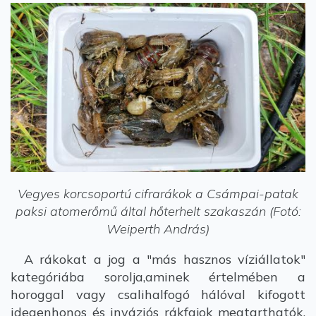
Vegyes korcsoportú cifrarákok a Csámpai-patak
paksi atomerőmű által hőterhelt szakaszán (Fotó:
Weiperth András)
A rákokat a jog a "más hasznos víziállatok"
kategóriába sorolja,aminek értelmében a
horoggal vagy csalihalfogó hálóval kifogott
idegenhonos és inváziós rákfajok megtarthatók,